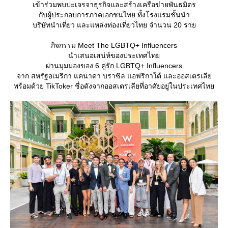
เข้าร่วมพบปะเจรจาธุรกิจและสร้างเครือข่ายพันธมิตร
กับผู้ประกอบการภาคเอกชนไทย ทั้งโรงแรมชั้นนำ
บริษัทนำเที่ยว และแหล่งท่องเที่ยวไทย จำนวน 20 รา
กิจกรรม Meet The LGBTQ+ Influencers
นำเสนอเสน่ห์ของประเทศไท
ผ่านมุมมองของ 6 คู่รัก LGBTQ+ Influencers
จาก สหรัฐอเมริกา แคนาดา บราซิล แอฟริกาใต้ และออสเตรเลี
พร้อมด้วย TikToker ชื่อดังจากออสเตรเลียที่อาศัยอยู่ในประเทศไท