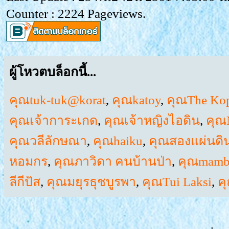
Counter : 2224 Pageviews.
ผู้โหวตบล็อกนี้...
คุณtuk-tuk@korat
,
คุณkatoy
,
คุณThe Kop
คุณเจ้าการะเกด
,
คุณเจ้าหญิงไอดิน
,
คุณ
คุณวลีลักษณา
,
คุณhaiku
,
คุณสองแผ่นดิ
หอมกร
,
คุณภาวิดา คนบ้านป่า
,
คุณmam
ลีกีปัส
,
คุณมยุรธุชบูรพา
,
คุณTui Laksi
,
ค