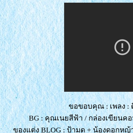
ขอขอบคุณ : เพลง : ดี
BG : คุณเนยสีฟ้า / กล่องเขียนคอมเ
ของแต่ง BLOG : ป้ามด + น้องดอกหญ้าเ