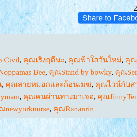
Share to Faceb
 Civil
,
คุณเริงฤดีนะ
,
คุณฟ้าใสวันใหม่
,
คุณ
Noppamas Bee
,
คุณStand by bowky
,
คุณSer
น
,
คุณสายหมอกและก้อนเมฆ
,
คุณไวน์กับส
bymam
,
คุณคนผ่านทางมาเจอ
,
คุณJinnyTen
ุณnewyorknurse
,
คุณRananrin