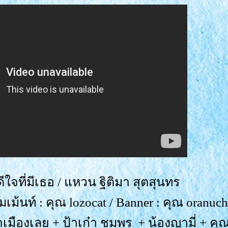
ใจที่มีเธอ / แหวน ฐิติมา สุตสุนทร
ม้นท์ : คุณ lozocat / Banner : คุณ oranuch
มืองเลย + ป้าเก๋า ชมพร + น้องญามี่ + คุ