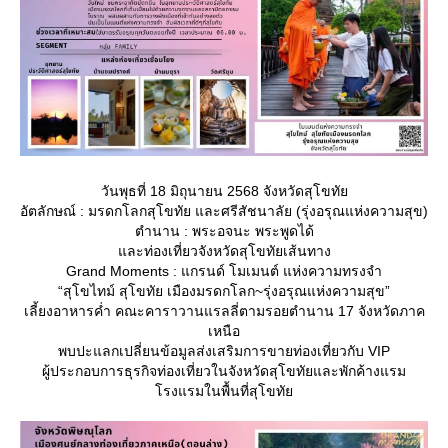
วันพุธที่ 18 มิถุนายน 2568 จังหวัดสุโขทั
อัตลักษณ์ : มรดกโลกสุโขทัย และศรีสัชนาลัย (รุ่งอรุณแห่งความสุข)
ตำนาน : พระอจนะ พระพูดได้
ละท่องเที่ยวจังหวัดสุโขทัยเส้นทาง
Grand Moments : แกรนด์ โมเมนต์ แห่งความทรงจำ
“สุโขไทม์ สุโขทัย เมืองมรดกโลก~รุ่งอรุณแห่งความสุข”
เลี้ยงอาหารค่ำ คณะคาราวานแรลลี่ตามรอยตำนาน 17 จังหวัดภาค
เหนือ
พบปะแลกเปลี่ยนข้อมูลส่งเสริมการขายท่องเที่ยวกับ VIP
ผู้ประกอบการธุรกิจท่องเที่ยวในจังหวัดสุโขทัยและพักค้างแรม
รงแรมในพื้นที่สุโขทั