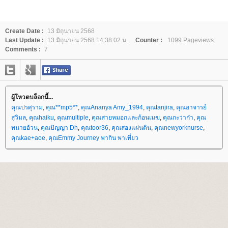
Create Date :
13 มิถุนายน 2568
Last Update :
13 มิถุนายน 2568 14:38:02 น.
Counter :
1099 Pageviews.
Comments :
7
ผู้โหวตบล็อกนี้...
คุณปรศุราม
,
คุณ**mp5**
,
คุณAnanya Amy_1994
,
คุณtanjira
,
คุณอาจารย์
สุวิมล
,
คุณhaiku
,
คุณmultiple
,
คุณสายหมอกและก้อนเมฆ
,
คุณกะว่าก๋า
,
คุณ
ทนายอ้วน
,
คุณปัญญา Dh
,
คุณtoor36
,
คุณสองแผ่นดิน
,
คุณnewyorknurse
,
คุณkae+aoe
,
คุณEmmy Journey พากิน พาเที่ยว