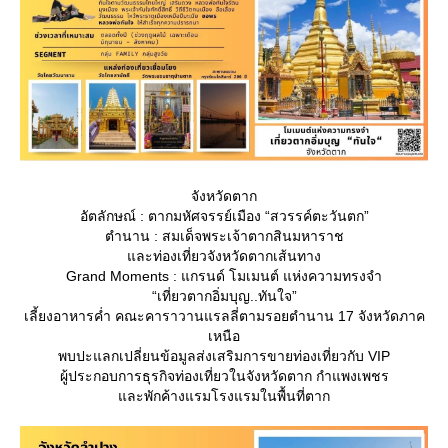
จังหวัดตาก
อัตลักษณ์ : ตากมหัศจรรย์เมือง “สวรรค์ตะวันตก”
ตำนาน : สมเด็จพระเจ้าตากสินมหาราช
ละท่องเที่ยวจังหวัดตากเส้นทาง
Grand Moments : แกรนด์ โมเมนต์ แห่งความทรงจำ
“เที่ยวตากอิ่มบุญ..ทันใจ”
เลี้ยงอาหารค่ำ คณะคาราวานแรลลี่ตามรอยตำนาน 17 จังหวัดภาค
เหนือ
พบปะแลกเปลี่ยนข้อมูลส่งเสริมการขายท่องเที่ยวกับ VIP
ผู้ประกอบการธุรกิจท่องเที่ยวในจังหวัดตาก กำแพงเพชร
ละพักค้างแรมโรงแรมในพื้นที่ตาก