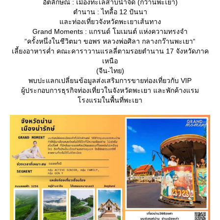
อัตลักษณ์ : เมืองทะเลสาบน้ำจืด (กว๊านพะเยา)
ตำนาน : ไทลื้อ 12 ปันนา
ละท่องเที่ยวจังหวัดพะเยาเส้นทาง
Grand Moments : แกรนด์ โมเมนต์ แห่งความทรงจำ
“ครั้งหนึ่งในชีวิตมา ขอพร หลวงพ่อศิลา กลางกว๊านพะเยา“
เลี้ยงอาหารค่ำ คณะคาราวานแรลลี่ตามรอยตำนาน 17 จังหวัดภาค
เหนือ
(จีน-ไทย)
พบปะแลกเปลี่ยนข้อมูลส่งเสริมการขายท่องเที่ยวกับ VIP
ผู้ประกอบการธุรกิจท่องเที่ยวในจังหวัดพะเยา และพักค้างแรม
รงแรมในพื้นที่พะเยา