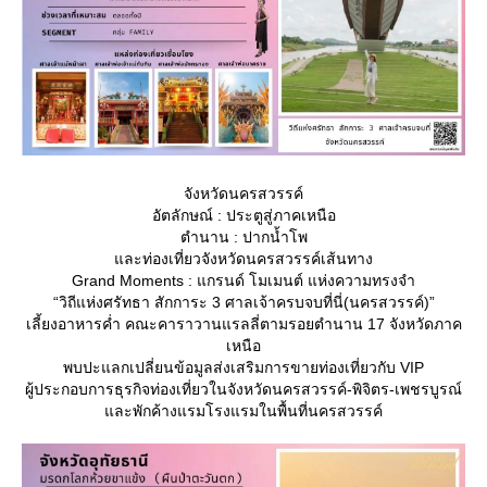
จังหวัดนครสวรรค์
อัตลักษณ์ : ประตูสู่ภาคเหนือ
ตำนาน : ปากน้ำโพ
ละท่องเที่ยวจังหวัดนครสวรรค์เส้นทาง
Grand Moments : แกรนด์ โมเมนต์ แห่งความทรงจำ
“วิถีแห่งศรัทธา สักการะ 3 ศาลเจ้าครบจบที่นี่(นครสวรรค์)”
เลี้ยงอาหารค่ำ คณะคาราวานแรลลี่ตามรอยตำนาน 17 จังหวัดภาค
เหนือ
พบปะแลกเปลี่ยนข้อมูลส่งเสริมการขายท่องเที่ยวกับ VIP
ผู้ประกอบการธุรกิจท่องเที่ยวในจังหวัดนครสวรรค์-พิจิตร-เพชรบูรณ์
ละพักค้างแรมโรงแรมในพื้นที่นครสวรรค์