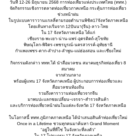
วันที่ 12-26 มิถุนายน 2568 การท่องเที่ยวแห่งประเทศไทย (ททท.)
จัดกิจกรรมเชิงการตลาดท่องเที่ยวภาคเหนือ กระตุ้นการท่องเที่ยว
ช่วงหน้าฝน
นรูปแบบคาราวานแรลลี่ตามรอยตำนานพิชิต17จังหวัดภาคเหนือ
ดยเส้นทางเริ่มจาก 12ปันนา(จีน)-ลาว-ไท
น 17 จังหวัดภาคเหนือ ได้แก่
เชียงราย-พะเยา-น่าน-แพร่-อุตรดิตถ์-สุโขทั
พิษณุโลก-พิจิตร-เพชรบูรณ์-นครสวรรค์-อุทัยธานี
กำแพงเพชร-ตาก-ลำปาง-ลำพูน-แม่ฮ่องสอน และเชียงใหม่
กิจกรรมดังกล่าว ททท.ได้ นำสื่อมวลชน สมาคมธุรกิจท่องเที่ยว 8
สมาคม
จากส่วนกลาง
พร้อมผู้แทน 17 จังหวัดภาคเหนือ ผู้ประกอบการท่องเที่ยวและ
สื่อมวลชนท้องถิ่น
รวมถึงคาราวานท่องเที่ยวจากจีน
มาพบปะแลกชยเปลี่ยน~เจรจา~สำรวจสินค้า
ละบริการท่องเที่ยวหน้าฝนในแต่ละจังหวัด 17 จังหวัดภาคเหนือ
นโอกาสนี้ ททท.ภูมิภาคภาคเหนือ ได้นำเสนอสินค้าท่องเที่ยวใหม่
Once in a Lifetime ชวนทุกคนมาค้นหา Grand Moment
“อยู่ในที่ที่ใช่ ในจังหวะที่ลงตัว”
น 17 โปรแกรม 17 จังหวัดภาคเหนือ