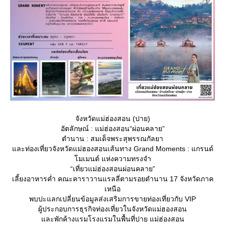
จังหวัดแม่ฮ่องสอน (ปาย)
อัตลักษณ์ : แม่ฮ่องสอน“ผ่อนคลาย”
ตำนาน : สมเด็จพระสุพรรณกัลยา
ละท่องเที่ยวจังหวัดแม่ฮองสอนเส้นทาง Grand Moments : แกรนด์
มเมนต์ แห่งความทรงจำ
“เที่ยวแม่ฮ่องสอนผ่อนคลาย”
เลี้ยงอาหารค่ำ คณะคาราวานแรลลี่ตามรอยตำนาน 17 จังหวัดภาค
เหนือ
พบปะแลกเปลี่ยนข้อมูลส่งเสริมการขายท่องเที่ยวกับ VIP
ผู้ประกอบการธุรกิจท่องเที่ยวในจังหวัดแม่ฮองสอน
ละพักค้างแรมโรงแรมในพื้นที่ปาย แม่ฮ่องสอน