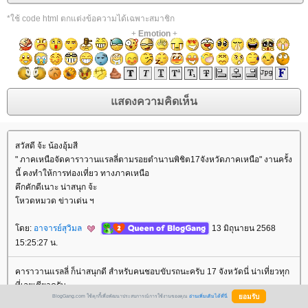
*ใช้ code html ตกแต่งข้อความได้เฉพาะสมาชิก
+
Emotion
+
สวัสดี จ้ะ น้องอุ้มสี
" ภาคเหนือจัดคาราวานแรลลี่ตามรอยตำนานพิชิต17จังหวัดภาคเหนือ" งานครั้ง
นี้ คงทำให้การท่องเที่ยว ทางภาคเหนือ
คึกคักดีเนาะ น่าสนุก จ้ะ
หวดหมวด ข่าวเด่น ฯ
ดย:
อาจารย์สุวิมล
13 มิถุนายน 2568
15:25:27 น.
คาราวานแรลลี่ ก็น่าสนุกดี สำหรับคนชอบขับรถนะครับ 17 จังหวัดนี่ น่าเที่ยวทุก
ที่เลยเชียวครับ
BlogGang.com ใช้คุกกี้เพื่อพัฒนาประสบการณ์การใช้งานของคุณ
อ่านเพิ่มเติมได้ที่นี่