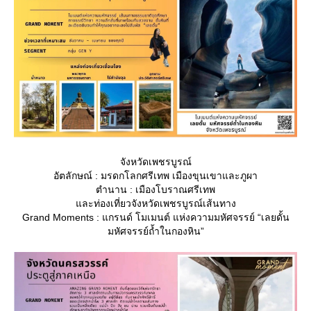
จังหวัดเพชรบูรณ์
อัตลักษณ์ : มรดกโลกศรีเทพ เมืองขุนเขาและภูผา
ตำนาน : เมืองโบราณศรีเทพ
ละท่องเที่ยวจังหวัดเพชรบูรณ์เส้นทาง
Grand Moments : แกรนด์ โมเมนต์ แห่งความมหัศจรรย์ “เลยดั้น
มหัศจรรย์ถ้ำในกองหิน”