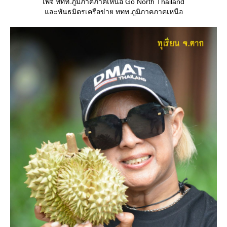
เพจ ททท.ภูมิภาคภาคเหนือ Go North Thailand
ละพันธมิตรเครือข่าย ททท.ภูมิภาคภาคเหนือ