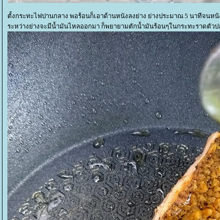
ตั้งกระทะไฟปานกลาง พอร้อนก็เอาด้านหนังลงย่าง ย่างประมาณ 5 นาทีจนหนัง
ระหว่างย่างจะมีน้ำมันไหลออกมา ก็พยายามตักน้ำมันร้อนๆในกระทะราดตัวปลา