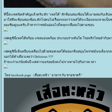
ทีนี้ล่ะเทคนิคสำคัญแล้วครับ ตัก "เพสโต้" สักช้อนสองช้อนโต๊ะมาผสมกับเส้นพาส
มาใส่ทีละช้อนสองช้อน ตักไปคนไปเรื่อยๆจนกว่าเพสโต้จะเนียนจนกลายเป็
ลองชิมดูนะครับ ถ้าหากว่ารสมันอ่อนไปก็คลุกเกลือลงไปตามชอบ
เฟตตูชินี่เพสโต้พร้อม แซลมอนพร้อม ประกอบร่างทันใด โรยพริกไทยดำกับพา
เฟตตูชินี่เส้นหนึบๆเคลือบไปด้วยซอสเพสโต้หอมกลิ่นสมุนไพรรสมันๆเค็มๆกล
บอกได้คำเดียวเลยว่า Delizioso !!!!!
ถ้าจะเก่าแก่นับพันปี แต่ความอร่อยยังคงไม่จางหายไปกับกาลเวลา
ดย facebook page : เสือตะหลิว " อาหาร กับ ชายชาตรี "