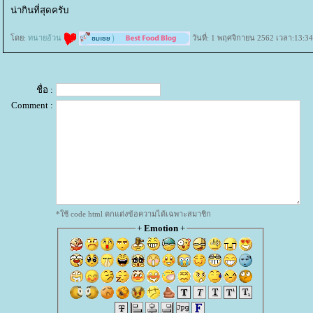
น่ากินที่สุดครับ
ดย:
ทนายอ้วน
วันที่: 1 พฤศจิกายน 2562 เวลา:13:34
ชื่อ :
Comment :
*ใช้ code html ตกแต่งข้อความได้เฉพาะสมาชิก
+
Emotion
+