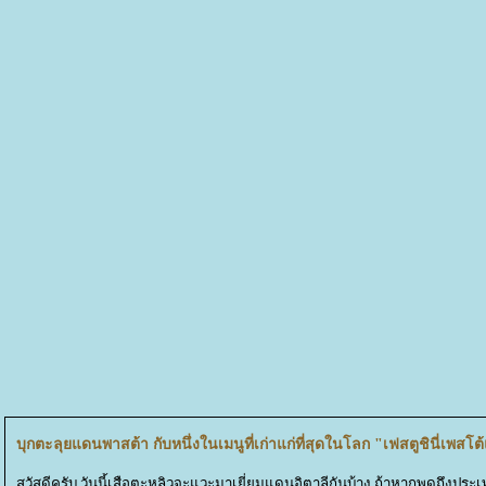
บุกตะลุยแดนพาสต้า กับหนึ่งในเมนูที่เก่าแก่ที่สุดในโลก "เฟสตูชินี่เพส
สวัสดีครับ วันนี้เสือตะหลิวจะแวะมาเยี่ยมแดนอิตาลีกันบ้าง ถ้าหากพูดถึงประเ