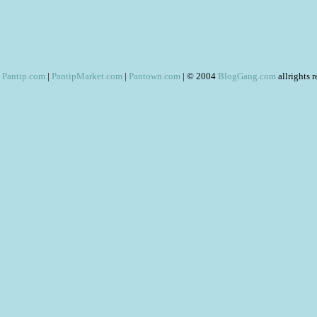
Pantip.com
|
PantipMarket.com
|
Pantown.com
| © 2004
BlogGang.com
allrights 