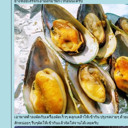
่างหอยเสร็จก็เอาออกมาพักไว้ก่อนนะครับ
เอาพาสต้าลงผัดกับเครื่องผัดเร็วๆ คลุกเคล้าให้เข้ากัน ปรุงรสง่ายๆ ด
สักหน่อยๆ รีบๆผัดให้เข้ากันแล้วจัดใส่จานได้เลยครับ