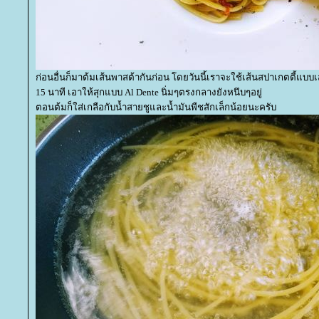
ก่อนอื่นก็มาต้มเส้นพาสต้ากันก่อน โดยวันนี้เราจะใช้เส้นสปาเกตตี้แบ
15 นาที เอาให้สุกแบบ Al Dente นิ่มๆตรงกลางยังหนึบๆอยู่
ตอนต้มก็ใส่เกลือกับน้ำสายชูและน้ำมันพืชสักเล็กน้อยนะครับ