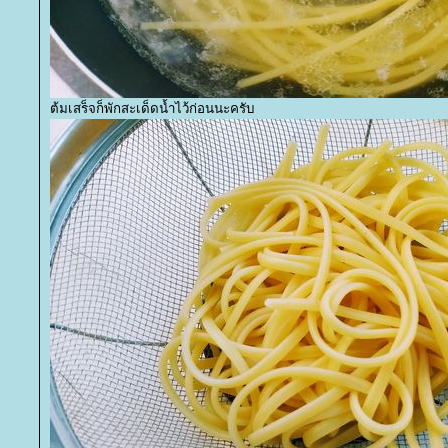
ต้มเสร็จก็พักสะเด็ดน้ำไว้ก่อนนะครับ