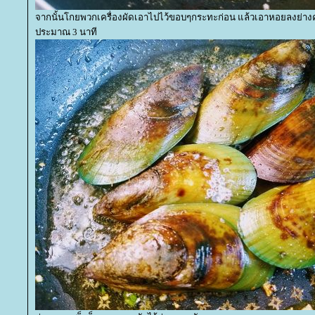
จากนั้นโกยพวกเครื่องผัดเอาไปไว้ขอบๆกระทะก่อน แล้วเอาหอยลงย่าง
ประมาณ 3 นาที