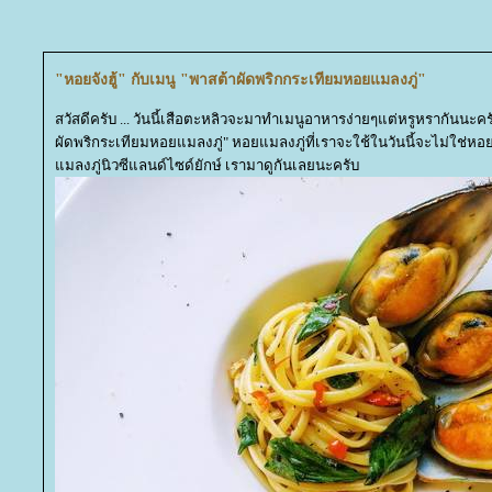
"หอยจังฮู้" กับเมนู "พาสต้าผัดพริกกระเทียมหอยแมลงภู่"
สวัสดีครับ ... วันนี้เสือตะหลิวจะมาทำเมนูอาหารง่ายๆแต่หรูหรากันนะครั
ผัดพริกระเทียมหอยแมลงภู่" หอยแมลงภู่ที่เราจะใช้ในวันนี้จะไม่ใช่
มลงภู่นิวซีแลนด์ไซด์ยักษ์ เรามาดูกันเลยนะครับ