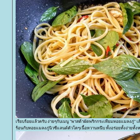
เรียบร้อยแล้วครับ ง่ายๆกับเมนู "พาสต้าผัดพริกกระเทียมหอยแมลงภู่" เ
ร้อนกับหอยแมลงภู่นิวซีแลนด์ตัวโตๆเนื้อหวานหนึบ ทั้งอร่อยทั้งง่ายทั้ง