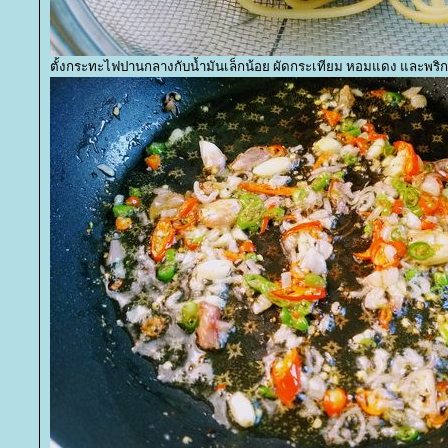
ตั้งกระทะไฟปานกลางกับน้ำมันเล็กน้อย ผัดกระเทียม หอมแดง และพริกข