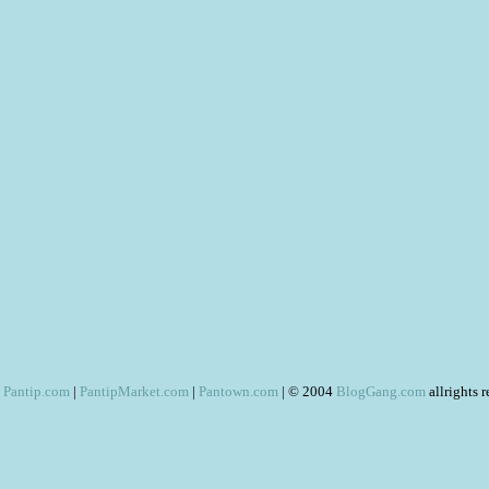
Pantip.com
|
PantipMarket.com
|
Pantown.com
| © 2004
BlogGang.com
allrights 