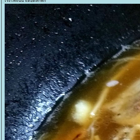
เร่งไฟจนน้ำเดือดสักพัก