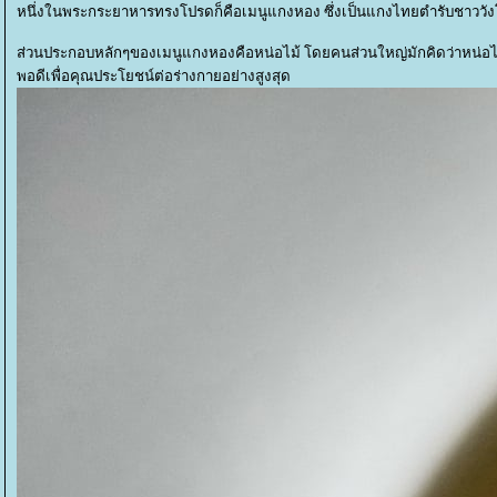
หนึ่งในพระกระยาหารทรงโปรดก็คือเมนูแกงหอง ซึ่งเป็นแกงไทยตำรับชาววังโบ
ส่วนประกอบหลักๆของเมนูแกงหองคือหน่อไม้ โดยคนส่วนใหญ่มักคิดว่าหน่อไม้เ
พอดีเพื่อคุณประโยชน์ต่อร่างกายอย่างสูงสุด