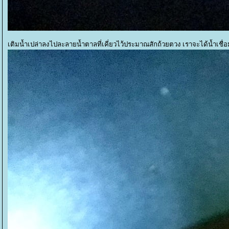
เติมน้ำเปล่าลงไปละลายน้ำตาลที่เคี่ยวไว้ประมาณสักถ้วยตวง เราจะได้น้ำเชื่อม