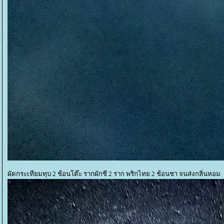
ผัดกระเทียมทุบ 2 ช้อนโต๊ะ รากผักชี 2 ราก พริกไทย 2 ช้อนชา จนส่งกลิ่นหอม