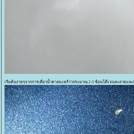
เริ่มต้นง่ายๆจากการเคี่ยวน้ำตาลมะพร้าวประมาณ 2-3 ช้อนโต๊ะจนละลายและมีส