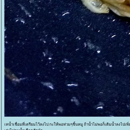
เทน้ำเชื่อมที่เตรียมไว้ลงไป กะให้พอท่วมๆชิ้นหมู ถ้าน้ำไม่พอก็เติมน้ำลงไปเพิ่