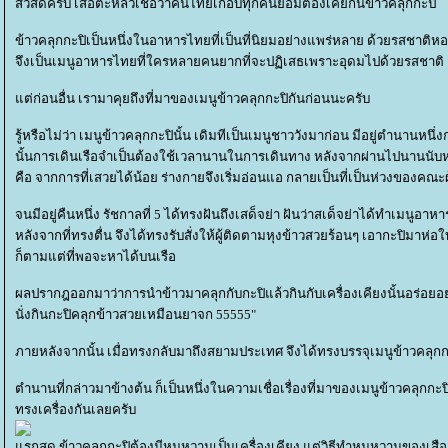
สวัสดีครับ เสือตะหลิวเชื่อว่าคนไทยเกือบทุกคนย่อมต้องเคยกินข้าวคลุกกะปิ
ข้าวคลุกกะปิเป็นหนึ่งในอาหารไทยที่เป็นที่นิยมอย่างแพร่หลาย ด้วยรสชาติหอม
จึงเป็นเมนูอาหารไทยที่ใครหลายคนยากที่จะปฏิเสธเพราะอุดมไปด้วยรสชาติ เป
ต่ก่อนอื่น เรามาคุยถึงที่มาของเมนูข้าวคลุกกะปิกันก่อนนะครับ
รู้หรือไม่ว่า เมนูข้าวคลุกกะปินั้น เดิมทีเป็นเมนูชาววังมาก่อน มีอยู่ตำนานหนึ
นั้นการเดินเรือจำเป็นต้องใช้เวลานานในการเดินทาง หลังจากผ่านไปนานนับหลา
คือ จากการที่เสวยได้น้อย ร่างกายจึงเริ่มอ่อนแอ กลายเป็นที่เป็นห่วงของคณะ
จนมีอยู่คืนหนึ่ง รัชกาลที่ 5 ได้ทรงฝันถึงเสด็จย่า ฝันว่าสเด็จย่าได้ทำเมนูอ
หลังจากที่ทรงตื่น จึงได้ทรงรับสั่งให้ผู้ติดตามหุงข้าวสวยร้อนๆ เอากะปิมา
ก็ตามแต่ที่พอจะหาได้บนเรือ
ผลปรากฎออกมาว่าการนำข้าวมาคลุกกับกะปิแล้วกินกับเครื่องเคียงนั้นอร่อยอย่าง
นั่งกินกะปิคลุกข้าวสวยเหมือนยาจก 55555"
ภายหลังจากนั้น เมื่อทรงกลับมาถึงสยามประเทศ จึงได้ทรงบรรจุเมนูข้าวคลุกก
ตำนานที่กล่าวมาข้างต้น ก็เป็นหนึ่งในความเชื่อเรื่องที่มาของเมนูข้าวคลุกก
ทรงเครื่องกันเลยครับ
รกสุด ข้าวคลุกกะปิต้องมีหมูหวานเป็นเครื่องเคียง แต่วิธีทำหมูหวานของเ