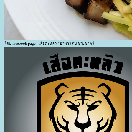
ดย facebook page : เสือตะหลิว " อาหาร กับ ชายชาตรี "