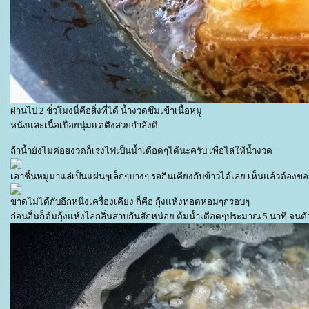
ผ่านไป 2 ชั่วโมงนี่คือสิ่งที่ได้ น้ำงวดซึมเข้าเนื้อหมู
หนังและเนื้อเปื่อยนุ่มแต่ตึงสวยกำลังดี
ถ้าน้ำยังไม่ค่อยงวดก็เร่งไฟเป็นน้ำเดือดๆได้นะครับ เพื่อไล่ให้น้ำงวด
เอาชิ้นหมูมาแล่เป็นแผ่นๆเล็กๆบางๆ รอกินเคียงกับข้าวได้เลย เห็นแล้วต้องขอ
ขาดไม่ได้กับอีกหนึ่งเครื่องเคียง ก็คือ กุ้งแห้งทอดหอมๆกรอบๆ
ก่อนอื่นก็ต้มกุ้งแห้งไล่กลิ่นสาบกันสักหน่อย ต้มน้ำเดือดๆประมาณ 5 นาที จนตัวก