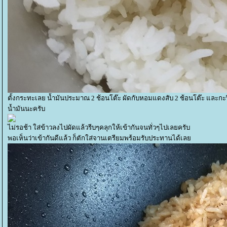
ตั้งกระทะเลย น้ำมันประมาณ 2 ช้อนโต๊ะ ผัดกับหอมแดงสับ 2 ช้อนโต๊ะ และกะ
น้ำมันนะครับ
ไม่รอช้า ใส่ข้าวลงไปผัดแล้วรีบๆคลุกให้เข้ากันจนทั่วๆไปเลยครับ
พอเห็นว่าเข้ากันดีแล้ว ก็ตักใส่จานเตรียมพร้อมรับประทานได้เล