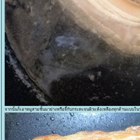
จากนั้นก็เอาหมูสามชั้นมาย่างหรือจี้กับกระทะจนผิวแห้งเหลืองทุกด้านแบบใน