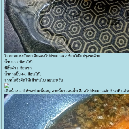
ส่หอมแดงสับละเอียดลงไปประมาณ 2 ช้อนโต๊ะ ปรุงรสด้ว
น้ำปลา 2 ช้อนโต๊ะ
ซีอิ๊วดำ 1 ช้อนชา
น้ำตาลปี๊บ 4-6 ช้อนโต๊ะ
จากนั้นจึงผัดให้เข้ากันไปเลยนะครับ
เติมน้ำเปล่าให้พอท่วมชิ้นหมู จากนั้นรอจนน้ำเดือดไปประมาณสัก 5 นาที แล้ว