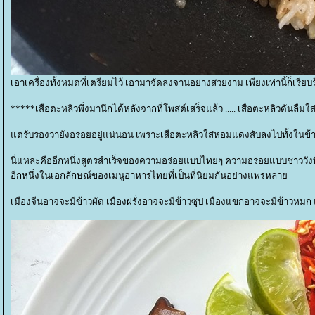
เอาเครื่องทั้งหมดที่เตรียมไว้ เอามาจัดลงจานอย่างสวยงาม เพียงเท่านี้ก็เรียบร้
*****เสือตะหลิวพึ่งมานึกได้หลังจากที่โพสต์เสร็จแล้ว ..... เสือตะหลิวดันลื
ต่รับรองว่ายังอร่อยอยู่แน่นอน เพราะเสือตะหลิวใส่หอมแดงสับลงไปทั้งใ
นี่แหละคืออีกหนึ่งสูตรสำเร็จของความอร่อยแบบไทยๆ ความอร่อยแบบชาววังที่
อีกหนึ่งในเอกลักษณ์ของเมนูอาหารไทยที่เป็นที่นิยมกันอย่างแพร่หลา
เมืองจีนอาจจะมีข้าวผัด เมืองฝรั่งอาจจะมีข้าวซุป เมืองแขกอาจจะมีข้าวหมก แ