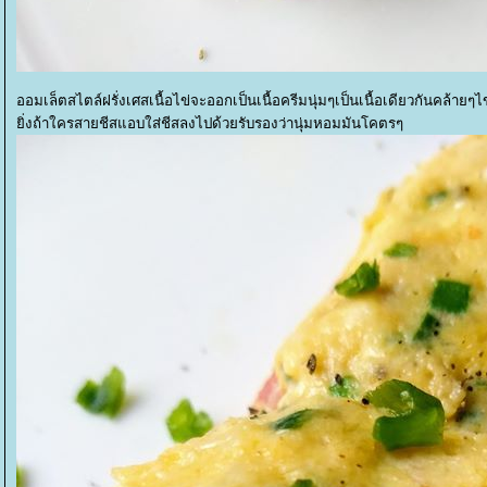
ออมเล็ตสไตล์ฝรั่งเศสเนื้อไข่จะออกเป็นเนื้อครีมนุ่มๆเป็นเนื้อเดียวกันคล้ายๆไข
ิ่งถ้าใครสายชีสแอบใส่ชีสลงไปด้วยรับรองว่านุ่มหอมมันโคตรๆ