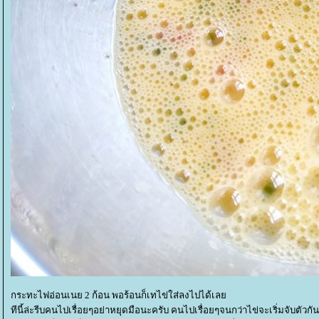
กระทะไฟอ่อนเนย 2 ก้อน พอร้อนก็เทไข่ใส่ลงไปได้เล
ทีนี้ล่ะรีบคนไปเรื่อยๆอย่าหยุดมือนะครับ คนไปเรื่อยๆจนกว่าไข่จะเริ่มจับตัวก