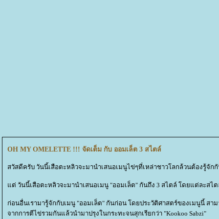
OH MY OMELETTE !!! จัดเต็ม กับ ออมเล็ต 3 สไตล์
สวัสดีครับ วันนี้เสือตะหลิวจะมานำเสนอเมนูไข่ๆที่เหล่าชาวโลกล้วนต้องรู้จักกั
ต่ วันนี้เสือตะหลิวจะมานำเสนอเมนู "ออมเล็ต" กันถึง 3 สไตล์ โดยแต่ละสไ
ก่อนอื่นเรามารู้จักกับเมนู "ออมเล็ต" กันก่อน โดยประวัติศาสตร์ของเมนูนี้ ส
จากการตีไข่รวมกันแล้วนำมาปรุงในกระทะจนสุกเรียกว่า "Kookoo Sabzi"