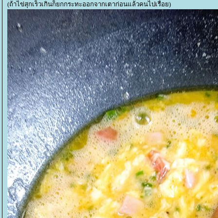
(ถ้าไข่สุกเร็วเกินก็ยกกระทะออกจากเตาก่อนแล้วคนไปเรื่อย)