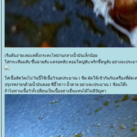
เริ่มต้นง่ายเลยแค่ตั้งกระทะไฟปานกลางน้ำมันเล็กน้อ
ส่กระเทียมสับ ขึ้นฉ่ายสับ แครอทสับ หอมใหญ่สับ พริกขี้หนูสับ อย่างละประม
ส่เนื้อสัตว์ลงไป วันนี้ใช้เนื้อวัวบดประมาณ 1 ขีด ผัดให้เข้ากันกับเครื่องที่ผัด
ปรุงรสง่ายๆด้วยน้ำมันหอย ซีอิ๊วขาว น้ำตาล อย่างละประมาณ 1 ช้อนโต๊ะ
ถ้าไม่ทานเนื้อวัวก็เปลี่ยนเป็นเนื้ออย่างอื่นแทนได้ไม่มีปัญหา