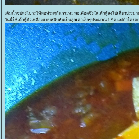
เติมน้ำซุปลงไปกะให้พอท่วมๆก้นกระทะ พอเดือดจึงใส่เต้าหู้ลงไปเคี่ยวประมา
วันนี้ใช้เต้าหู้ถั่วเหลืองแบบหนึบหั่นเป็นลูกเต๋าเล็กๆประมาณ 1 ขีด แต่ถ้าใค