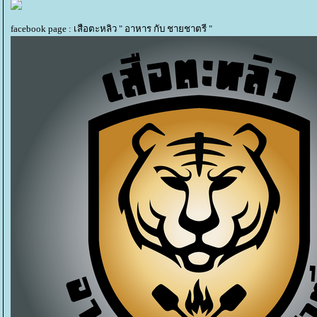
facebook page : เสือตะหลิว " อาหาร กับ ชายชาตรี "