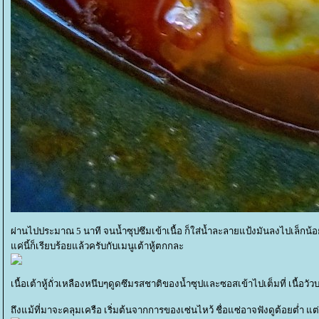
ผ่านไปประมาณ 5 นาที จนน้ำซุปซึมเข้าเนื้อ ก็ใส่น้ำละลายแป้งมันลงไปเล็กน้
ค่นี้ก็เรียบร้อยแล้วครับกับเมนูเต้าหู้ตกกละ
เนื้อเต้าหู้ถั่วเหลืองหนึบๆดูดซึมรสชาติของน้ำซุปและซอสเข้าไปเต็มที่ เนื้อ
ถึงแม้ที่มาจะคลุมเครือ เริ่มต้นจากการของเซ่นไหว้ ชื่อแซ่อาจฟังดูต้อยต่ำ