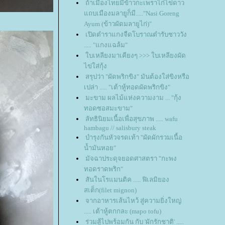
ถ้าเมืองไทยมีข้าวกะเพราไก่ไข่ดาว
ถบเมืองมลายูก็มี....."Nasi Goreng
Ayum (ข้าวผัดมลายูไก่)"
เปิดตำราแกงจืดโบราณตำรับชาววัง
..... "แกงแฉล้ม"
บเหลียงมาเคียงๆ >>> ใบเหลียงผัด
ไข่ใส่กุ้ง
สรุปว่า "ผัดพริกขิง" มันต้องใส่ขิงหรือ
เปล่า ..... "เต้าหู้ทอดผัดพริกขิง"
มะขาม ผลไม้แห่งความงาม ... "กุ้ง
ทอดซอสมะขาม"
ลัทธินิยมเนื้อเพื่อสุขภาพ ..... wafu
hambagu // salisbury steak
บำรุงกันหัวจรดเท้า "ผัดผักรวมเนื้อ
น้ำมันหอย"
มัจฉาประดุจยอดศาสตรา "กะพง
ทอดราดพริก"
สันในโรแมนติค ..... ฟิเลมิยอง
สเต็ก(filet mignon)
จากอาหารเส้นไหว้ สู่ความยิ่งใหญ่
..... เต้าหู้ตกกละ (mapo tofu)
ร่วมสู้ไปพร้อมกัน กับ 'ผักรักชาติ' .....