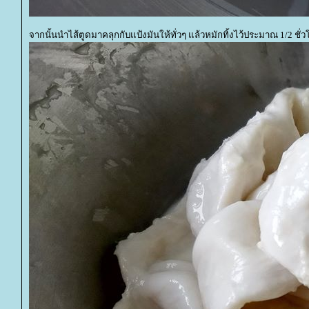
จากนั้นนำไส้ตูดมาคลุกกับแป้งมันให้ทั่วๆ แล้วหมักทิ้งไว้ประมาณ 1/2 ชั