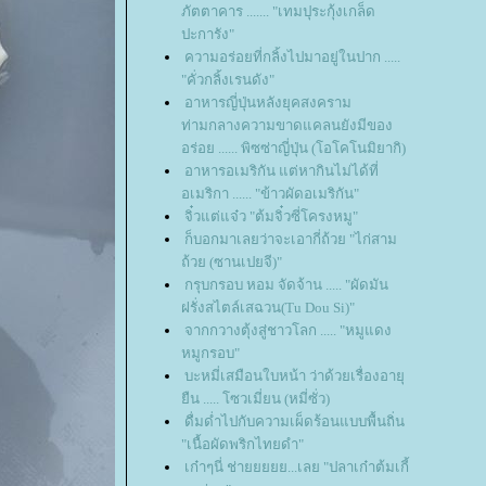
ภัตตาคาร ....... "เทมปุระกุ้งเกล็ด
ปะการัง"
ความอร่อยที่กลิ้งไปมาอยู่ในปาก .....
"คั่วกลิ้งเรนดัง"
อาหารญี่ปุ่นหลังยุคสงคราม
ท่ามกลางความขาดแคลนยังมีของ
อร่อย ...... พิซซ่าญี่ปุ่น (โอโคโนมิยากิ)
อาหารอเมริกัน แต่หากินไม่ได้ที่
อเมริกา ...... "ข้าวผัดอเมริกัน"
จิ๋วแต่แจ๋ว "ต้มจิ๋วซี่โครงหมู"
ก็บอกมาเลยว่าจะเอากี่ถ้วย "ไก่สาม
ถ้วย (ซานเปยจี)"
กรุบกรอบ หอม จัดจ้าน ..... "ผัดมัน
ฝรั่งสไตล์เสฉวน(Tu Dou Si)"
จากกวางตุ้งสู่ชาวโลก ..... "หมูแดง
หมูกรอบ"
บะหมี่เสมือนใบหน้า ว่าด้วยเรื่องอายุ
ืน ..... โซวเมี่ยน (หมี่ซั่ว)
ดื่มด่ำไปกับความเผ็ดร้อนแบบพื้นถิ่น
"เนื้อผัดพริกไทยดำ"
เก๋าๆนี่ ช่ายยยยย...เลย "ปลาเก๋าต้มเกี้