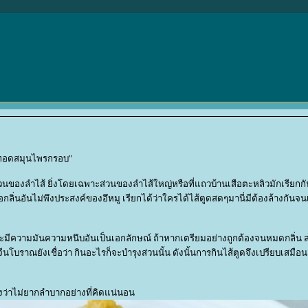
หมูทอดสมุนไพรกรอบ"
ส่วนของลำไส้ ยิ่งโดยเฉพาะส่วนของลำไส้ใหญ่หรือที่แถวบ้านเสือตะหลิวมักเรียกกั
อกลิ่นอันไม่พึงประสงค์ของอึหมู เรียกได้ว่าใครได้ไส้ตูดสดๆมานี่มีต้องล้างกันจ
 จะมีความมันความหนึบอันเป็นเอกลักษณ์ ถ้าหากเตรียมอย่างถูกต้องจนหมดกลิ่น ส่
นโบราณยังเชื่อว่า กินอะไรก็จะบำรุงส่วนนั้น ดังนั้นการกินไส้ตูดจึงเปรียบเสมือ
รองว่าไม่ยากลำบากอย่างที่คิดแน่นอน