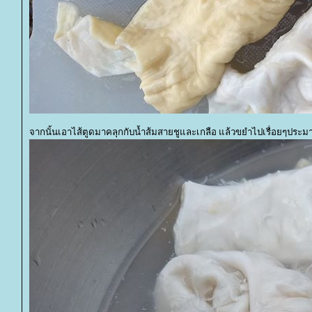
จากนั้นเอาไส้ตูดมาคลุกกับน้ำส้มสายชูและเกลือ แล้วขยำไปเรื่อยๆประ