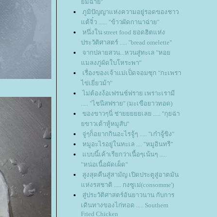
มฉ่าย"
ภูมิปัญญาแห่งความอยู่รอดของชาว
ต้จิ๋ว ...... "ข้าวผัดกานาฉ่าย"
หนึ่งใน street food ยอดฮิตแห่ง
ประวัติศาสตร์ ..... "bread omelette"
จากปลายสวน...หวนสู่ทะเล "หอ
มลงภู่ผัดใบโหระพา"
เรื่องของเจ้าแม่เป็ดจอมซุก "กะเพรา
ไข่เยี่ยวม้า"
ไม่ต้องง้อเฟรนช์ฟราย เพราะเรามี
..... "ไชนีสฟราย" (มะเขือยาวทอด)
ของขาวๆนี่ ช่ายยยยยเลย ..... "กุยฉ่า
ขาวเต้าหู้หมูสับ"
จู่ๆก็อยากกินอะไรจู้ๆ ..... "เก๋าจู้ขิง"
หมูอะไรอยู่ในทะเล .... "หมูอินทรี"
บบนี้เค้าเรียกว่าเนื้อๆเน้นๆ .....
"หน่อเนื้อผัดเผ็ด"
สูงสุดคืนสู่สามัญ เปิดประตูสู่อาตมัน
ห่งรสชาติ ..... กงซูเม่(consomme')
สู่ประวัติศาสตร์อันยาวนาน กับการ
เดินทางของไก่ทอด ..... Southern
Fried Chicken