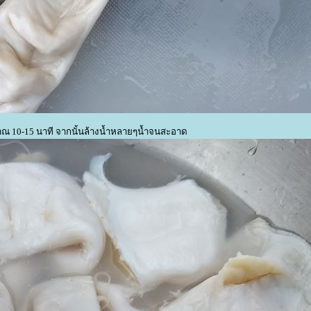
มาณ 10-15 นาที จากนั้นล้างน้ำหลายๆน้ำจนสะอาด