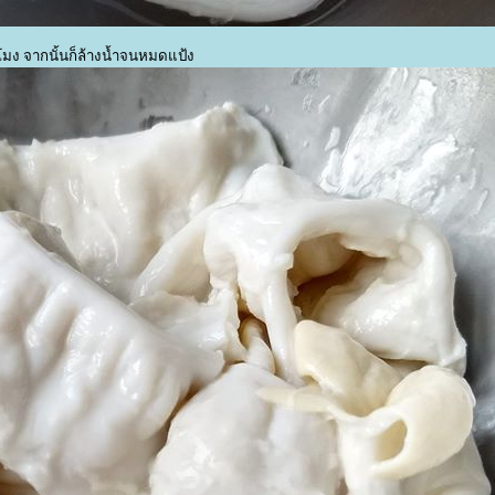
่วโมง จากนั้นก็ล้างน้ำจนหมดแป้ง