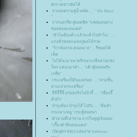
ผักกาดขาวยัดไส้
จากสงครามสู่น้ำสลัด ..... " Ebi Mayo
"
จากนอกรีต สู่ยอดฮิต "แซลมอนย่าง
ซอสฮอลแลนเดส"
"ทำไมต้องคั่ว แล้วจะคั่วไปทำไม" .....
กงคั่วหอยแมลงภู่ผลไม้รวม
"วิวาห์อลวน คนอลเวง" ... รีซอตโต้
เห็ด
ไม่ได้จะมาเผาพริกเผาเกลือสาปแช่ง
คร แต่จะมาทำ..... "เต้าหู้ทอดพริก
เกลือ"
กระเหรี่ยงก็มีของอร่อย ..... "สามชั้น
่างแจ่วกระเหรี่ยง"
จีจี่จี้จี๊จี๋ อร่อยจริงไม่บ้าจี้ ..... "เซี่ยงจี๊
คั่วถั่ว"
บำรุงท้อง บำรุงไส้ ไปกับ ..... "ต้มยำ
กระเพาะหมู" กระทู้สนทนา
ตำนานที่เล่าขาน จากใบหูสู่เงินทอง
"เกี๊ยวตำลึงห่อมงคล"
เปิดสูตร BBQ แสนง่าย 'barbecue
ribs"