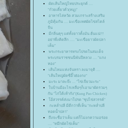
ผัดเส้นใหญ่ไทยประยุกต์ .....
"ก๋วยเตี๋ยวคั่ว(หมู)"
อาหารไล่หวัด สวมเกราะสร้างเสริม
ภูมิคุ้มกัน ..... มะเขือเทศผัดไข่สไตล์
จีน
มีกลิ่นตุๆ แต่ทั้งยาวทั้งมัน ฮั่นแน่!!!
อย่าพึ่งคิดลึก ...... "มะเขือยาวผัดปลา
เค็ม"
พระกระยาหารทรงโปรดในสมเด็จ
พระบรมราชชนนีพันปีหลวง ..... "แกง
หอง"
เส้นไหมแห่งจันทรา ลงมาจุติ .....
"เส้นใหญ่ผัดซีอิ๊วฮ่องกง"
มะระ มาละจ๊ะ .... "ไข่เจียวมะระ"
บบ้านมีอะไรเหลือๆก็เอามาผัดรวมๆ
กัน "ไก่ใต้เท้ากัง"(Kung Pao Chicken)
อ้สวรรค์ส่งมาโปรด "ซุปไข่สวรรค์"
กะหล่ำปลี มีดีกว่าที่เห็น "กะหล่ำปลี
ทอดน้ำปลา"
ถึงจะชื่อว่าเค็ม แต่ก็ไม่งกความอร่อ
..... "หมึกผัดไข่เค็ม"