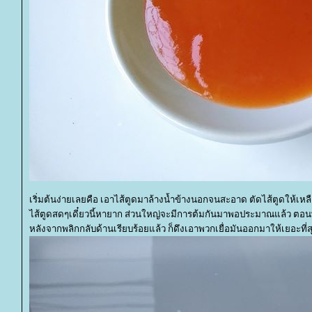
เริ่มต้นง่ายเลยคือ เอาไส้ตูดมาล้างน้ำข้างนอกจนสะอาด ตัดไส้ตูดให้เ
ไส้ตูดสดๆเดี๋ยวนี้หายาก ส่วนใหญ่จะมีการต้มกันมาพอประมาณแล้ว ตอนพ
หลังจากพลิกกลับด้านเรียบร้อยแล้ว ก็ดึงเอาพวกเยื่อมันออกมาให้เยอะที่สุด