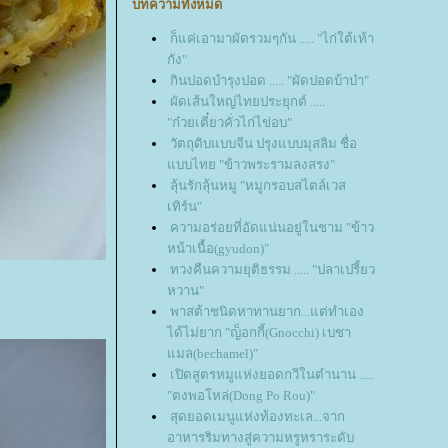
บทความทั้งหมด
ก็แค่เอามาผัดรวมๆกัน ..... "ไก่ใต้เท้า
กัง"
กินปอดบำรุงปอด ..... "ผัดปอดบ้าบ๋า"
ผัดเส้นใหญ่ไทยประยุกต์ .....
"ก๋วยเตี๋ยวคั่วไก่ไข่อบ"
วัตถุดิบแบบจีน ปรุงแบบมุสลิม ชื่อ
บบไทย "ข้าวพระรามลงสรง"
ลุ้นรักลุ้นหมู "หมูกรอบสไตล์เวส
เทิร์น"
ความอร่อยที่อัดแน่นอยู่ในชาม "ข้าว
หน้าเนื้อ(gyudon)"
ทวงคืนความยุติธรรม ..... "ปลาเปรี้ยว
หวาน"
พาสต้าชนิดหาทานยาก...แต่ทำเอง
ได้ไม่ยาก "ญ็อกกี้(Gnocchi) เบชา
มล(bechamel)"
เปิดสูตรหมูแห่งยอดกวีในตำนาน .....
"ตงพอโหล่(Dong Po Rou)"
สุดยอดเมนูแห่งท้องทะเล...จาก
อาหารริมทางสู่ความหรูหราระดับ