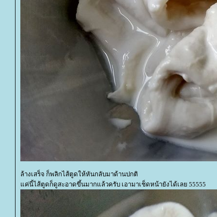
ล้างเสร็จ ก็พลิกไส้ตูดให้หันกลับมาด้านปกติ
ค่นี้ไส้ตูดก็ดูสะอาดขึ้นมากแล้วครับ เอามาเช็ดหน้ายังได้เลย 55555