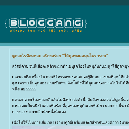
ตูดอะไรห๊อมหอม อร๊อยอร่อย "ไส้ตูดทอดสมุนไพรกรอบ"
สวัสดีครับ วันนี้เสือตะหลิวจะมาทำเมนูเครื่องในหมูกันกับเมนู "ไส้ตูด
เวลาเอ่ยถึงเครื่องใน ส่วนที่ใครหลายๆคนมักจะรู้สึกขยะแขยงที่สุดก็คือ
ตูด เพราะเป็นจุดของระบบขับถ่าย ดังนั้นสิ่งที่ไส้ตูดสดๆจะขาดไปไม่ได้คื
หนึ่งเลย 55555
ต่นอกจากเรื่องของกลิ่นอันไม่พึงประสงค์ เนื้อสัมผัสของส่วนไส้ตูดนั้น
หละจะเป็นหนึ่งในส่วนที่อร่อยที่สุดของหมูกันเลยทีเดียว นอกจากนี้ชาวจี
ถ่ายของร่างกายอีกนัยหนึ่งนั่นเอง
เพื่อไม่ให้เป็นการเสียเวลา เรามาดูวิธีเตรียมและวิธีทำกันเลยดีกว่า รับ