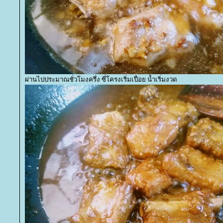
ผ่านไปประมาณชั่วโมงครึ่ง ซี่โครงเริ่มเปื่อย น้ำเริ่มงวด