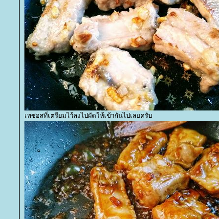
เทซอสที่เตรียมไว้ลงไปผัดให้เข้ากันไปเลยครับ