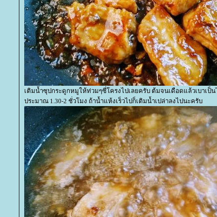
เติมน้ำซุปกระดูกหมูให้ท่วมๆซี่โครงไปเลยครับ ต้มจนเดือดแล้วเบาเป็น
ประมาณ 1.30-2 ชั่วโมง ถ้าน้ำแห้งเร็วไปก็เติมน้ำเปล่าลงไปนะครับ