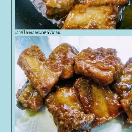
เอาซี่โครงออกมาพักไว้ก่อน