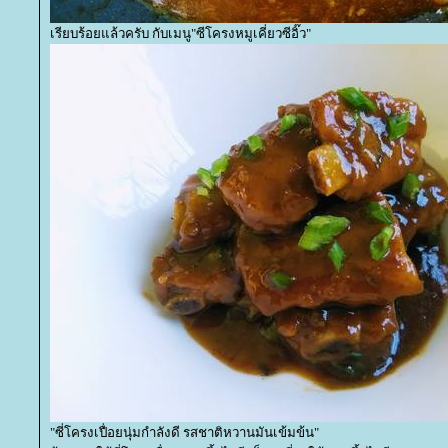
เรียบร้อยแล้วครับ กับเมนู"ซีโครงหมูเคี่ยวซีอิ๊ว"
"ซี่โครงเปื่อยนุ่มกำลังดี รสชาติหวานมันเข้มข้น"