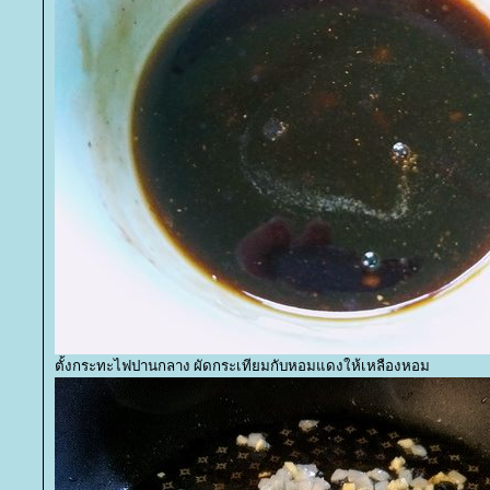
ตั้งกระทะไฟปานกลาง ผัดกระเทียมกับหอมแดงให้เหลืองหอม