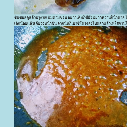
ชิมซอสดูแล้วปรุงรสเพิ่มตามชอบ อยากเค็มก็ซีอิ๊ว อยากหวานก็น้ำตาล ได
เล็กน้อยแล้วเคี่ยวจนน้ำข้น จากนั้นก็เอาซี่โครงลงไปคลุกแล้วเทใส่จา