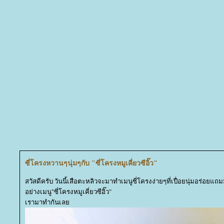
ซี่โครงหวานๆนุ่มๆกับ "ซี่โครงหมูเคี่ยวซีอิ๊ว"
สวัสดีครับ วันนี้เสือตะหลิวจะมาทำเมนูซี่โครงง่ายๆที่เปื่อยนุ่มอร่อยแ
อย่างเมนู"ซี่โครงหมูเคี่ยวซีอิ๊ว"
เรามาทำกันเล