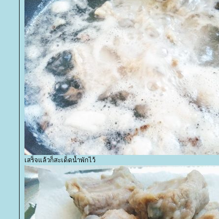
เสร็จแล้วก็สะเด็ดน้ำพักไว้