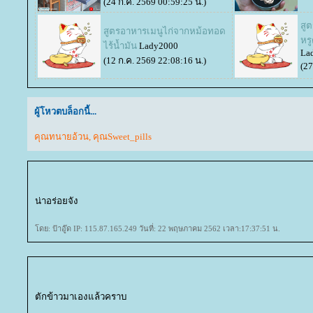
(24 ก.ค. 2569 00:59:25 น.)
สู
สูตรอาหารเมนูไก่จากหม้อทอด
หร
ไร้น้ำมัน
Lady2000
La
(12 ก.ค. 2569 22:08:16 น.)
(27
ผู้โหวตบล็อกนี้...
คุณทนายอ้วน
,
คุณSweet_pills
น่าอร่อยจัง
ดย: ป้าอู๊ด IP: 115.87.165.249 วันที่: 22 พฤษภาคม 2562 เวลา:17:37:51 น.
ตักข้าวมาเองแล้วคราบ