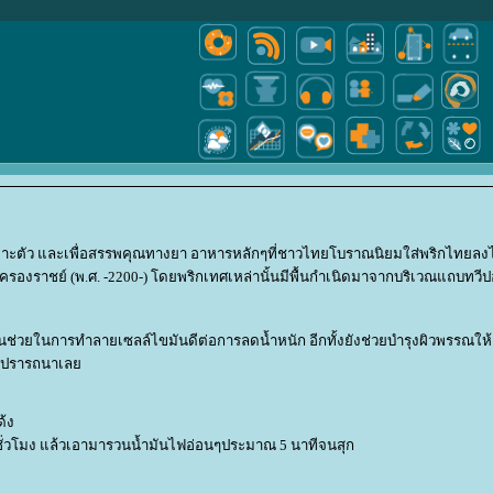
าะตัว และเพื่อสรรพคุณทางยา อาหารหลักๆที่ชาวไทยโบราณนิยมใส่พริกไทยลงไป
รองราชย์ (พ.ศ. -2200-) โดยพริกเทศเหล่านั้นมีพื้นกำเนิดมาจากบริเวณแถบทวีปอเมร
ยในการทำลายเซลล์ไขมันดีต่อการลดน้ำหนัก อีกทั้งยังช่วยบำรุงผิวพรรณให้เปล
่ใจจะปรารถนาเล
ด้ง
ๆ 1 ชั่วโมง แล้วเอามารวนน้ำมันไฟอ่อนๆประมาณ 5 นาทีจนสุก