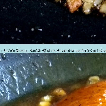
 ช้อนโต๊ะ ซีอิ๊วขาว 1 ช้อนโต๊ะ ซีอิ๊วดำ 1/2 ช้อนชา น้ำตาลตบอีกเล็กน้อย ใส่