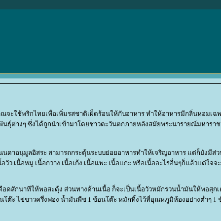
ะใช้พริกไทยเพื่อเพิ่มรสชาติเผ็ดร้อนให้กับอาหาร ทำให้อาหารมีกลิ่นหอมเฉพ
ูสายพันธุ์ต่างๆ ซึ่งได้ถูกนำเข้ามาโดยชาวตะวันตกภายหลังสมัยพระนารายณ์มหาราชค
าอนุมูลอิสระ สามารถกระตุ้นระบบย่อยอาหารทำให้เจริญอาหาร แต่ก็ยังมีส่วนช่ว
้อวัว เนื้อหมู เนื้อกวาง เนื้อเก้ง เนื้อแพะ เนื้อแกะ หรือเนื้ออะไรอื่นๆก็แล้วแต
สักนาทีให้พอสะดุ้ง ส่วนทางด้านเนื้อ ก็จะเป็นเนื้อวัวหมักรวนน้ำมันให้พอสุกเ
อนโต๊ะ ไข่ขาวครึ่งฟอง น้ำมันพืช 1 ช้อนโต๊ะ หมักทิ้งไว้ที่อุณหภูมิห้องอย่างต่ำ