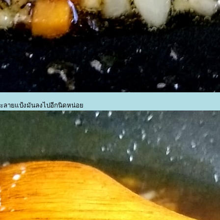
น้ำละลายแป้งมันลงไปอีกนิดหน่อ