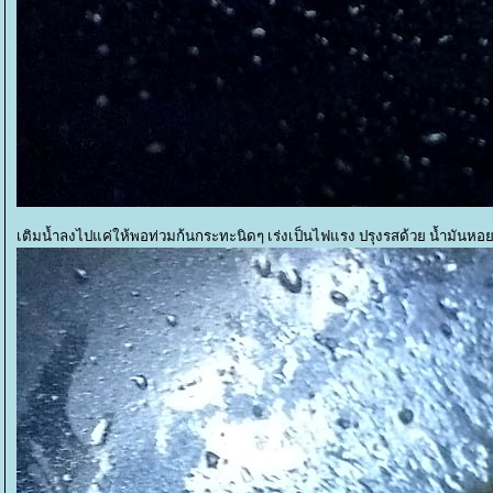
เติมน้ำลงไปแค่ให้พอท่วมก้นกระทะนิดๆ เร่งเป็นไฟแรง ปรุงรสด้วย น้ำมันหอย 1