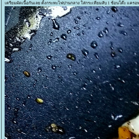
เตรียมผัดเนื้อกันเลย ตั้งกระทะไฟปานกลาง ใส่กระเทียมสับ 1 ช้อนโต๊ะ แครอท