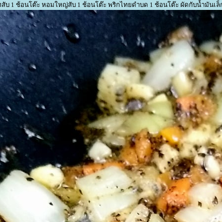
สับ 1 ช้อนโต๊ะ หอมใหญ่สับ 1 ช้อนโต๊ะ พริกไทยดำบด 1 ช้อนโต๊ะ ผัดกับน้ำมันเล