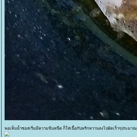
พอเห็นน้ำซอสเริ่มมีความข้นหนืด ก็ใส่เนื้อกับพริกหวานลงไปผัดเร็วๆประมาณส