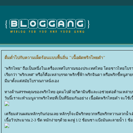
ดื่มด่ำไปกับความเผ็ดร้อนแบบพื้นถิ่น "เนื้อผัดพริกไทยดำ"
"พริกไทย" ถือเป็นหนึ่งในเครื่องเทศโบราณของประเทศไทย โดยชาวไทยโบราณจ
เรียกว่า "พริกเทศ" หรือก็คือเหล่าบรรดาพริกชี้ฟ้า พริกจินดา หรือพริกขี้หน
มีมาตั้งแต่สมัยโบราณกาลนั่งเอง
ทางด้านสรรพคุณของพริกไทย อุดมไปด้วยวิตามินซีและเอช่วยต่อต้านเหล่าบนนด
วันนี้เราจะทำเมนูจากพริกไทยที่เป็นที่นิยมกันอย่าง เนื้อผัดพริกไทยดำ จะใช้เนื
เตรียมส่วนผสมหลักๆกันก่อนเลย หลักๆก็จะมีพริกหยวกหรือพริกหวานลวกน้ำเดือด
เนื้อวัวประมาณ 2-3 ขีด หมักง่ายๆด้วย ผงฟู 1/2 ช้อนชา แป้งมันละลายน้ำ 1 ช้