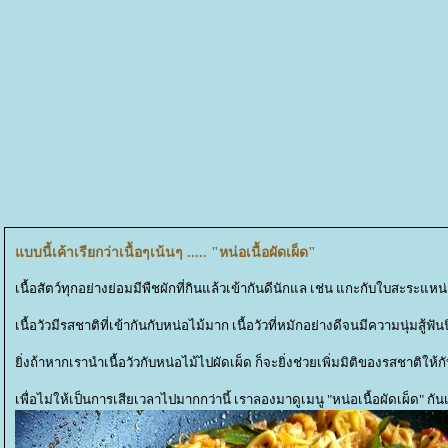
บบนี้เค้าเรียกว่าเนื้อๆเน้นๆ ..... "หน่อเนื้อผัดเผ็ด"
เนื้อสัตว์ทุกอย่างย่อมมีพืชผักที่กินแล้วเข้ากันดีนักแล เช่น แกะกับใบสะระแ
เนื้อวัวมีรสชาติที่เข้ากันกับหน่อไม้มาก เนื้อวัวที่หมักอย่างดีจนมีความนุ่มส
ิ่งถ้าหากเรานำเนื้อวัวกับหน่อไม้ไปผัดเผ็ด ก็จะยิ่งช่วยเพิ่มมิติของรสชาต
เพื่อไม่ให้เป็นการเสียเวลาไปมากกว่านี้ เราลองมาดูเมนู "หน่อเนื้อผัดเผ็ด" 