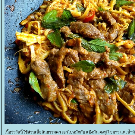
เนื้อวัววันนี้ใช้ส่วนเนื้อสันธรรมดา เอาไปหมักกับ แป้งมัน ผงฟู ไข่ขาว และน้