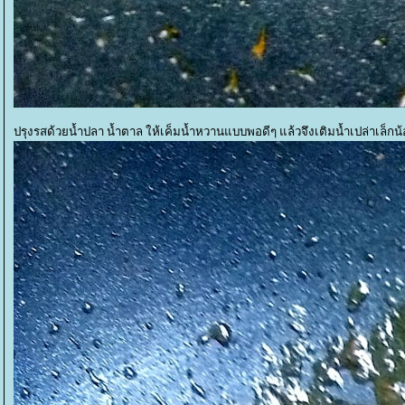
ปรุงรสด้วยน้ำปลา น้ำตาล ให้เค็มน้ำหวานแบบพอดีๆ แล้วจึงเติมน้ำเปล่าเล็กน