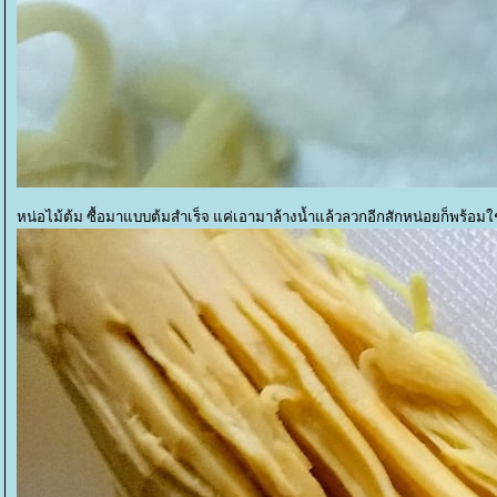
หน่อไม้ต้ม ซื้อมาแบบต้มสำเร็จ แค่เอามาล้างน้ำแล้วลวกอีกสักหน่อยก็พร้อมใ