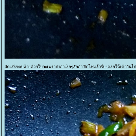
ผัดเสร็จตบท้ายด้วยใบกะเพราป่ากำเล็กๆสักกำ ปิดไฟแล้วรีบๆคลุกให้เข้ากัน