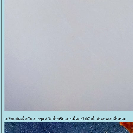
เตรียมผัดเผ็ดกัน ง่ายๆแค่ ใส่น้ำพริกแกงเผ็ดลงไปคั่วน้ำมันจนส่งกลิ่นหอม