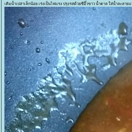
เติมน้ำเปล่าเล็กน้อย เร่งเป็นไฟแรง ปรุงรสด้วยซีอิ๊วขาว น้ำตาล ใส่น้ำละลายแ