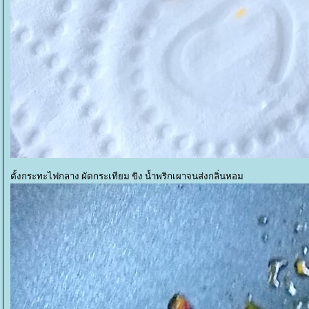
ตั้งกระทะไฟกลาง ผัดกระเทียม ขิง น้ำพริกเผาจนส่งกลิ่นหอม