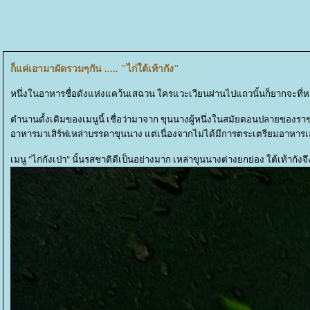
ก็แค่เอามาผัดรวมๆกัน ..... "ไก่ใต้เท้ากัง"
หนึ่งในอาหารชื่อดังแห่งแคว้นเสฉวน ใครแวะเวียนผ่านไปแถวนั้นก็ยากจะที่หลีก
ตำนานดั้งเดิมของเมนูนี้ เชื่อว่ามาจาก ขุนนางผู้หนึ่งในสมัยตอนปลายของราชว
อาหารมาเสิร์ฟเหล่าบรรดาขุนนาง แต่เนื่องจากไม่ได้มีการตระเตรียมอาหารเอาไว้
เมนู "ไก่กังเป่า" นั้นรสชาติดีเป็นอย่างมาก เหล่าขุนนางต่างยกย่อง ใต้เท้ากั