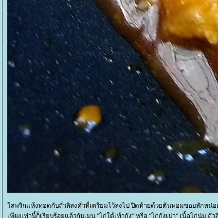
ส่พริกแห้งทอดกับถั่วลิสงคั่วที่เตรียมไว้ลงไป ปิดท้ายด้วยต้นหอมซอยสักหน่อ
เพียงเท่านี้ก็เรียบร้อยแล้วกับเมนู "ไก่ใต้เท้ากัง" หรือ "ไก่กังเป่า" เนื้อไก