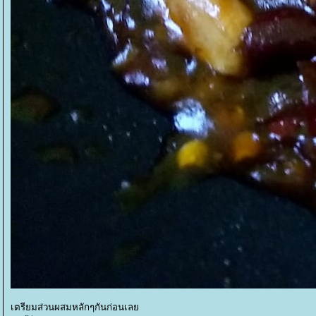
เตรียมส่วนผสมหลักๆกันก่อนเล