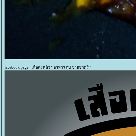
facebook page : เสือตะหลิว " อาหาร กับ ชายชาตรี "