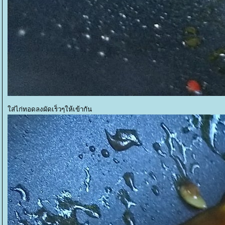
ส่ไก่ทอดลงผัดเร็วๆให้เข้ากัน