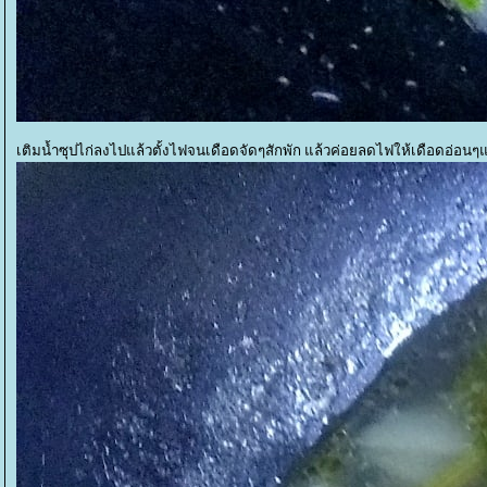
เติมน้ำซุปไก่ลงไปแล้วตั้งไฟจนเดือดจัดๆสักพัก แล้วค่อยลดไฟให้เดือดอ่อนๆแล