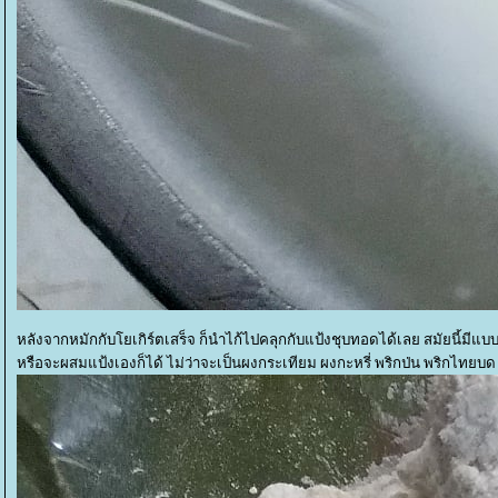
หลังจากหมักกับโยเกิร์ตเสร็จ ก็นำไก้ไปคลุกกับแป้งชุบทอดได้เลย สมัยนี้มีแ
หรือจะผสมแป้งเองก็ได้ ไม่ว่าจะเป็นผงกระเทียม ผงกะหรี่ พริกป่น พริกไทยบ