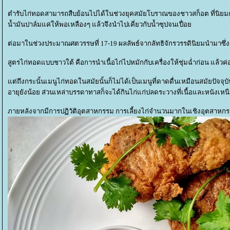
ตำรับไก่ทอดสามารถสืบย้อนไปได้ในช่วงยุคสมัยโบราณของชาวสก็อต ที่นิยมกา
น้ำมันปาล์มแค่ให้พอเหลืองๆ แล้วจึงนำไปเคี่ยวกับน้ำซุปจนเปื่อ
ต่อมาในช่วงประมาณศตวรรษที่ 17-19 ผลลัพธ์จากลัทธิจักรวรรดินิยมนำมาซึ
สูตรไก่ทอดแบบชาวใต้ คือการนำเนื้อไก่ไปหมักกับเครื่องให้ชุ่มฉ่ำก่อน แล้
ต่ถึงกระนั้นเมนูไก่ทอดในสมัยนั้นก็ไม่ได้เป็นเมนูที่ดาดดื่นเหมือนสมัยปัจจุ
อายุยังน้อย ส่วนเหล่าบรรดาทาสก็จะได้กินไก่แก่ปลดระวางที่เนื้อและหนังเ
ภายหลังจากมีการปฏิวัติอุตสาหกรรม การเลี้ยงไก่จำนวนมากในเชิงอุตสาหกรรมจึง