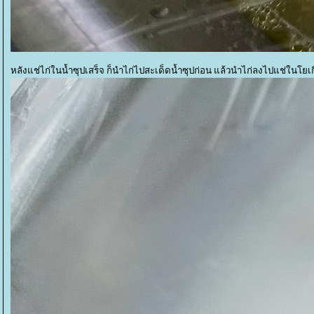
หลังแช่ไก่ในน้ำซุปเสร็จ ก็นำไก่ไปสะเด็ดน้ำซุปก่อน แล้วนำไก่ลงไปแช่ในโยเกิ