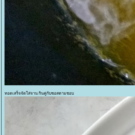
ทอดเสร็จจัดใส่จาน กินคู่กับซอสตามชอบ