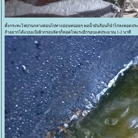
ตั้งกระทะไฟปานกลางค่อนไปทางอ่อนหน่อยๆ พอน้ำมันร้อนก็นำไก่ลงทอดประม
ถ้าอยากได้แบบแป้งผิวกรอบจัดๆก็ทอดไฟแรงอีกรอบแค่ประมาณ 1-2 นาที