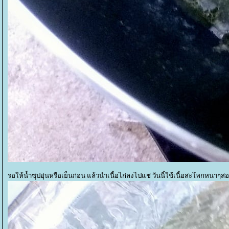
รอให้น้ำซุปอุ่นหรือเย็นก่อน แล้วนำเนื้อไก่ลงไปแช่ วันนี้ใช้เนื้อสะโพกหนาๆสองช