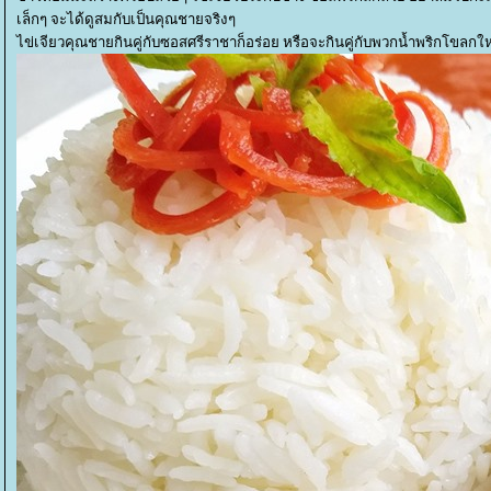
เล็กๆ จะได้ดูสมกับเป็นคุณชายจริงๆ
ไข่เจียวคุณชายกินคู่กับซอสศรีราชาก็อร่อย หรือจะกินคู่กับพวกน้ำพริกโขลกใหม