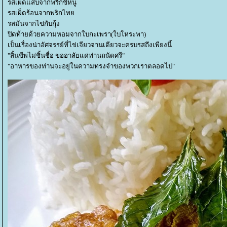
รสเผ็ดแสบจากพริกชี้หนู
รสเผ็ดร้อนจากพริกไท
รสมันจากไข่กับกุ้ง
ปิดท้ายด้วยความหอมจากใบกะเพรา(ใบโหระพา)
เป็นเรื่องน่าอัศจรรย์ที่ไข่เจียวจานเดียวจะครบรสถึงเพียงนี้
"สิ้นชีพไม่ชิ้นชื่อ ขออาลัยแด่ท่านถนัดศรี"
"อาหารของท่านจะอยู่ในความทรงจำของพวกเราตลอดไป"