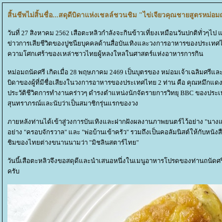
สิ้นชีพไม่สิ้นชื่อ...สดุดีบิดาแห่งเชลล์ชวนชิม "ไข่เจียวคุณชายสูตรหม่อม
วันที่ 27 สิงหาคม 2562 เสือตะหลิวกำลังจะกินข้าวเที่ยงเหมือนวันปกติทั่วๆไป แต่
ข่าวการเสียชีวิตของปูชนียบุคคลด้านสื่อบันเทิงและวงการอาหารของประเทศไทยได
ความโศกเศร้าของเหล่าชาวไทยผู้หลงใหลในศาสตร์แห่งอาหารการกิน
หม่อมถนัดศรี เกิดเมื่อ 28 พฤษภาคม 2469 เป็นบุตรของ หม่อมเจ้าเฉลิมศรีและห
บิดาของผู้ที่มีชื่อเสียงในวงการอาหารของประเทศไทย 2 ท่าน คือ คุณหมึกแดง 
ประวัติชีวิตการทำงานคร่าวๆ ดำรงตำแหน่งนักจัดรายการวิทยุ BBC ของประเ
สุนทราภรณ์และนับว่าเป็นสมาชิกรุ่นแรกของวง
ภายหลังท่านได้เข้าสู่วงการบันเทิงและฝากฝังผลงานภาพยนตร์ไว้อย่าง "นางแมว
อย่าง "ครอบจักรวาล" และ "พ่อบ้านเข้าครัว" รวมถึงเป็นคอลัมนิสต์ให้กับหนังส
ชิมของไทยต่างขนานนามว่า "มิชลินสตาร์ไทย"
วันนี้เสือตะหลิวจึงขอสดุดีและนำเสนอหนึ่งในเมนูอาหารโปรดของท่านถนัดศรี
ครับ