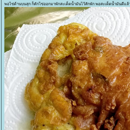
พอไข่ด้านบนสุก ก็ตักไข่ออกมาพักสะเด็ดน้ำมันไว้สักพัก พอสะเด็ดน้ำมันดีแล้ว