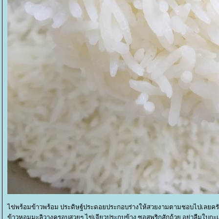
ไข่พร้อมข้าวพร้อม ประดิษฐ์ประดอยประกอบร่างให้สวยงามตามชอบไปเลยคร
ข้าวหอมมะลิวางครอบสวยๆ ไข่เจียวประกบข้าง ซอสพริกสักถ้วย อย่าลืมใบกะเ