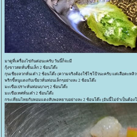
มาดูที่เครื่องไข่กันต่อนะครับ วันนี้ก็จะมี
กุ้งขาวสดหั่นชิ้นเล็ก 2 ช้อนโต๊ะ
กุนเชียงลวกหั่นเต๋า 2 ช้อนโต๊ะ (ความจริงต้องใช้ไชโป้วนะครับ แต่เสือตะหลิว
พริกขี้หนูแดงกับเขียวหั่นท่อนเล็กๆอย่างละ 2 ช้อนโต๊ะ
มะเขือเปราะหั่นท่อนบางๆ 2 ช้อนโต๊ะ
มะเขือเทศหั่นเต๋า 2 ช้อนโต๊ะ
กระเทียมไทยกับหอมแดงสับพอหยาบอย่างละ 2 ช้อนโต๊ะ (อันนี้ไม่จำเป็นต้องใส