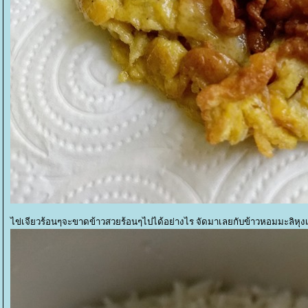
ไข่เจียวร้อนๆจะขาดข้าวสวยร้อนๆไปได้อย่างไร จัดมาเลยกับข้าวหอมมะลิหุง