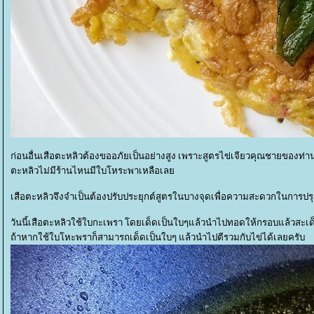
ก่อนอื่นเสือตะหลิวต้องขออภัยเป็นอย่างสูง เพราะสูตรไข่เจียวคุณชายของท่าน
ตะหลิวไม่มีร้านไหนมีใบโหระพาเหลือเล
เสือตะหลิวจึงจำเป็นต้องปรับประยุกต์สูตรในบางจุดเพื่อความสะดวกในการปร
วันนี้เสือตะหลิวใช้ใบกะเพรา โดยเด็ดเป็นใบๆแล้วนำไปทอดให้กรอบแล้วสะเด็ด
ถ้าหากใช้ใบโหะพราก็สามารถเด็ดเป็นใบๆ แล้วนำไปตีรวมกับไข่ได้เลยครับ