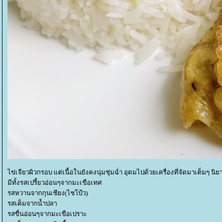
ไข่เจียวผิวกรอบ แต่เนื้อในยังคงนุ่มชุ่มฉ่ำ อุดมไปด้วยเครื่องที่จัดมาเต็มๆ น
มีทั้งรสเปรี้ยวอ่อนๆจากมะเขือเทศ
รสหวานจากกุนเชียง(ไชโป้ว)
รสเค็มจากน้ำปลา
รสขื่นอ่อนๆจากมะเขือเปราะ