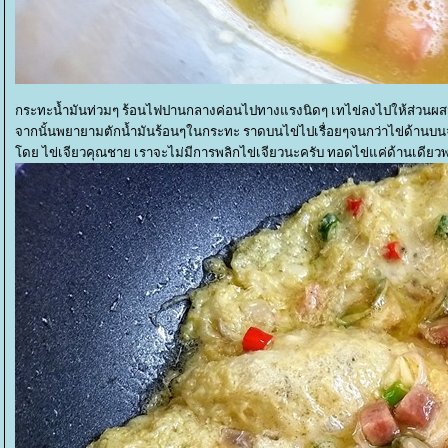
กระทะน้ำมันท่วมๆ ร้อนไฟปานกลางค่อนไปทางแรงนิดๆ เทไข่ลงไปให้ส่วนผส
จากนั้นพยายามตักน้ำมันร้อนๆในกระทะ ราดบนไข่ไปเรื่อยๆจนกว่าไข่ด้านบนจะ
ดย ไข่เจียวคุณชาย เราจะไม่มีการพลิกไข่เจียวนะครับ ทอดไข่แค่ด้านเดียวพ