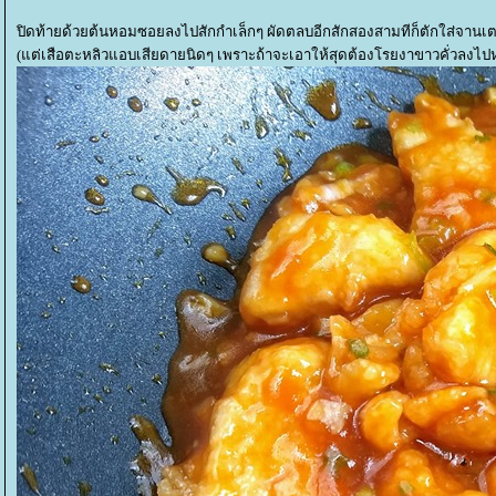
ปิดท้ายด้วยต้นหอมซอยลงไปสักกำเล็กๆ ผัดตลบอีกสักสองสามทีก็ตักใส่จานเต
(แต่เสือตะหลิวแอบเสียดายนิดๆ เพราะถ้าจะเอาให้สุดต้องโรยงาขาวคั่วลงไปห