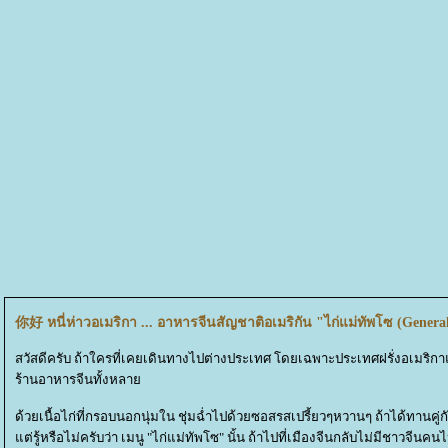
你好 หนี่ห่าวอเมริกา ... อาหารจีนสัญชาติอเมริกัน "ไก่แม่ทัพโซ (Genera
สวัสดีครับ ถ้าใครที่เคยเดินทางไปต่างประเทศ โดยเฉพาะประเทศฝรั่งอเมริกาแ
ร้านอาหารจีนทั้งหลา
ด้วยเนื้อไก่ที่กรอบนอกนุ่มใน ชุ่มฉ่ำไปด้วยซอสรสเปรี้ยวๆหวานๆ ถ้าได้ทานคู
ต่รู้หรือไม่ครับว่า เมนู "ไก่แม่ทัพโซ" นั้น ถ้าไปที่เมืองจีนกลับไม่มีชาวจี