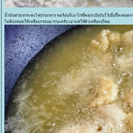
น้ำมันท่วมๆกระทะไฟปานกลาง พอร้อนก็เอาไก่ที่คลุกแป้งมันไว้เมื่อกี้ลงทอด
ไม่ต้องทอดให้เหลืองกรอบมากนะครับ เอาแค่ให้ผิวเหลืองๆก็พอ