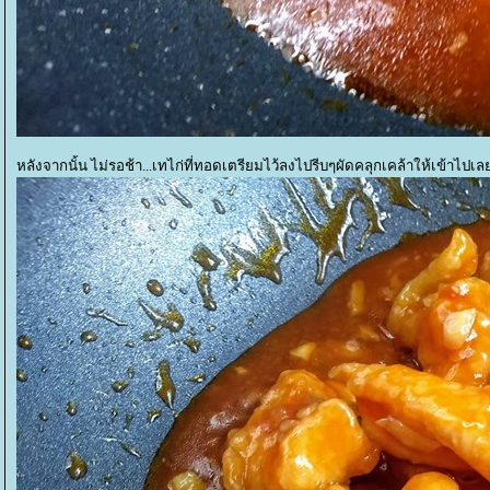
หลังจากนั้น ไม่รอช้า...เทไก่ที่ทอดเตรียมไว้ลงไปรีบๆผัดคลุกเคล้าให้เข้าไปเ