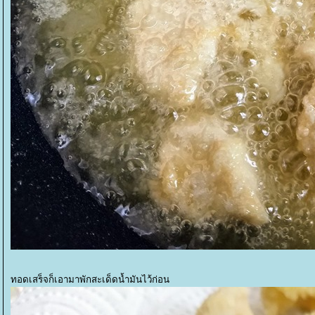
ทอดเสร็จก็เอามาพักสะเด็ดน้ำมันไว้ก่อน