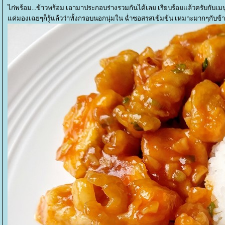
ไก่พร้อม...ข้าวพร้อม เอามาประกอบร่างรวมกันได้เลย เรียบร้อยแล้วครับกับเม
ค่มองเฉยๆก็รู้แล้วว่าทั้งกรอบนอกนุ่มใน ฉ่ำซอสรสเข้มข้น เหมาะมากๆกับข้