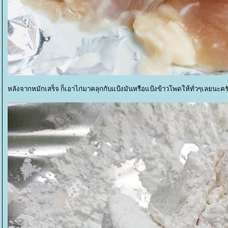
หลังจากหมักเสร็จ ก็เอาไก่มาคลุกกับแป้งมันหรือแป้งข้าวโพดให้ทั่วๆเลยนะค