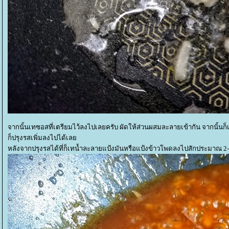
จากนั้นเทซอสที่เตรียมไว้ลงไปเลยครับ ผัดให้ส่วนผสมละลายเข้ากัน จากนั้นก็
ก็ปรุงรสเพิ่มลงไปได้เล
หลังจากปรุงรสได้ที่ก็เทน้ำละลายแป้งมันหรือแป้งข้าวโพดลงไปสักประมาณ 2-