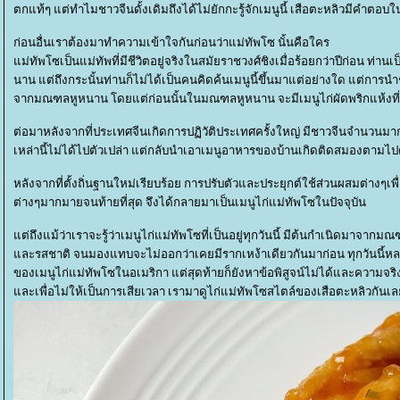
ตกแท้ๆ แต่ทำไมชาวจีนดั้งเดิมถึงได้ไม่ยักกะรู้จักเมนูนี้ เสือตะหลิวมีคำตอบในเ
ก่อนอื่นเราต้องมาทำความเข้าใจกันก่อนว่าแม่ทัพโซ นั้นคือใคร
ม่ทัพโซเป็นแม่ทัพที่มีชีวิตอยู่จริงในสมัยราชวงศ์ชิงเมื่อร้อยกว่าปีก่อน 
นาน แต่ถึงกระนั้นท่านก็ไม่ได้เป็นคนคิดค้นเมนูนี้ขึ้นมาแต่อย่างใด แต่การนำช
จากมณฑลหูหนาน โดยแต่ก่อนนั้นในมณฑลหูหนาน จะมีเมนูไก่ผัดพริกแห้งที่
ต่อมาหลังจากที่ประเทศจีนเกิดการปฏิวัติประเทศครั้งใหญ่ มีชาวจีนจำนวนมาก
เหล่านี้ไม่ได้ไปตัวเปล่า แต่กลับนำเอาเมนูอาหารของบ้านเกิดติดสมองตามไ
หลังจากที่ตั้งถิ่นฐานใหม่เรียบร้อย การปรับตัวและประยุกต์ใช้ส่วนผสมต่างๆเพ
ต่างๆมากมายจนท้ายที่สุด จึงได้กลายมาเป็นเมนูไก่แม่ทัพโซในปัจจุบัน
ต่ถึงแม้ว่าเราจะรู้ว่าเมนูไก่แม่ทัพโซที่เป็นอยู่ทุกวันนี้ มีต้นกำเนิดมาจาก
ละรสชาติ จนมองแทบจะไม่ออกว่าเคยมีรากเหง้าเดียวกันมาก่อน ทุกวันนี้หล
ของเมนูไก่แม่ทัพโซในอเมริกา แต่สุดท้ายก็ยังหาข้อพิสูจน์ไม่ได้และความจริ
ละเพื่อไม่ให้เป็นการเสียเวลา เรามาดูไก่แม่ทัพโซสไตล์ของเสือตะหลิวกันเล