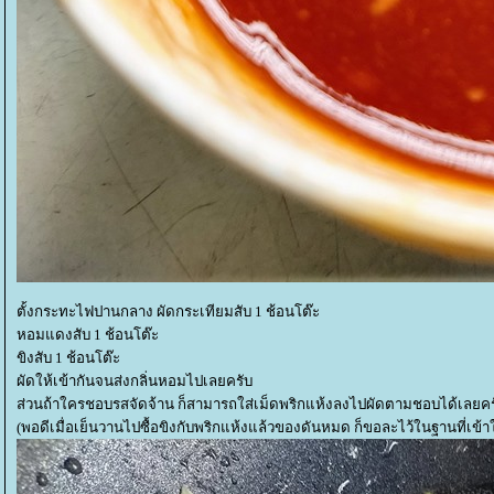
ตั้งกระทะไฟปานกลาง ผัดกระเทียมสับ 1 ช้อนโต๊ะ
หอมแดงสับ 1 ช้อนโต๊ะ
ขิงสับ 1 ช้อนโต๊ะ
ผัดให้เข้ากันจนส่งกลิ่นหอมไปเลยครับ
ส่วนถ้าใครชอบรสจัดจ้าน ก็สามารถใส่เม็ดพริกแห้งลงไปผัดตามชอบได้เลยคร
(พอดีเมื่อเย็นวานไปซื้อขิงกับพริกแห้งแล้วของดันหมด ก็ขอละไว้ในฐานที่เข้