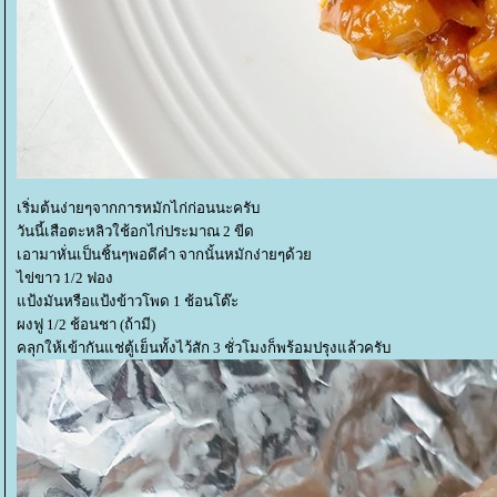
เริ่มต้นง่ายๆจากการหมักไก่ก่อนนะครับ
วันนี้เสือตะหลิวใช้อกไก่ประมาณ 2 ขีด
เอามาหั่นเป็นชิ้นๆพอดีคำ จากนั้นหมักง่ายๆด้ว
ไข่ขาว 1/2 ฟอง
ป้งมันหรือแป้งข้าวโพด 1 ช้อนโต๊ะ
ผงฟู 1/2 ช้อนชา (ถ้ามี)
คลุกให้เข้ากันแช่ตู้เย็นทั้งไว้สัก 3 ชั่วโมงก็พร้อมปรุงแล้วครับ