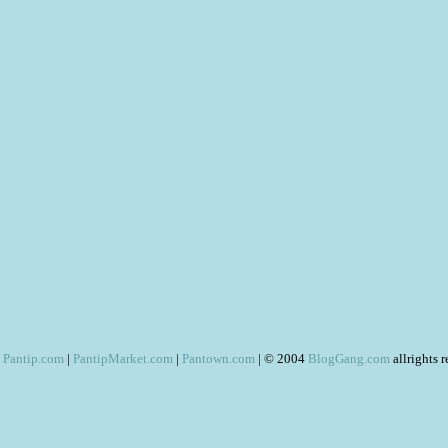
Pantip.com
|
PantipMarket.com
|
Pantown.com
| © 2004
BlogGang.com
allrights 