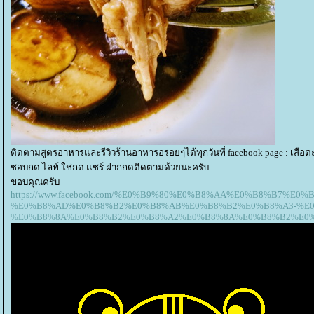
ติดตามสูตรอาหารและรีวิวร้านอาหารอร่อยๆได้ทุกวันที่ facebook page : เสือต
ชอบกด ไลท์ ใช่กด แชร์ ฝากกดติดตามด้วยนะครับ
ขอบคุณครับ
https://www.facebook.com/%E0%B9%80%E0%B8%AA%E0%B8%B7
%E0%B8%AD%E0%B8%B2%E0%B8%AB%E0%B8%B2%E0%B8%A3-%E0
%E0%B8%8A%E0%B8%B2%E0%B8%A2%E0%B8%8A%E0%B8%B2%E0%B8%95