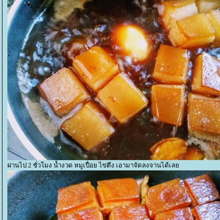
ผ่านไป 2 ชั่วโมง น้ำงวด หมูเปื่อย ไข่ตึง เอามาจัดลงจานได้เล