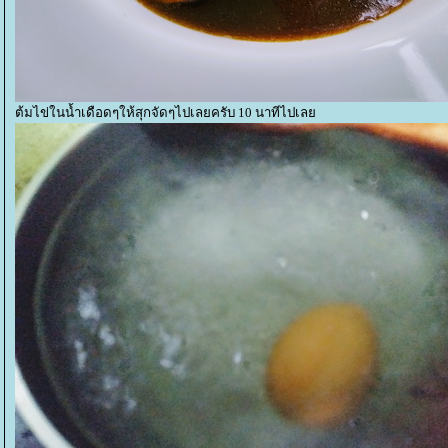
ต้มไข่ในน้ำเดือดๆให้สุกจัดๆไปเลยครับ 10 นาทีไปเล