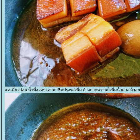
ต่เดี๋ยวก่อน น้ำที่งวดๆ เอามาชิมปรุงรสเพิ่ม ถ้าอยากหวานก็เพิ่มน้ำตาล ถ้าอ