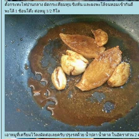
ตั้งกระทะไฟปานกลาง ผัดกระเทียมทุบ ขิงหั่น และผงพะโล้จนหอมเข้ากันดี
พะโล้ 1 ช้อนโต๊ะ ต่อหมู 1/2 กิโล
เอาหมูที่เตรียมไว้ลงผัดต่อเลยครับ ปรุงรสด้วย น้ำปลา น้ำตาล ในอัตราส่วน 2 ต่อ