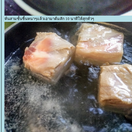
หั่นสามชั้นชิ้นหนาๆแล้วเอามาต้มสัก 10 นาทีให้สุกทั่วๆ