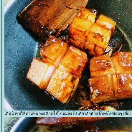
เติมน้ำซุปให้ท่วมหมู พอเดือดใส่ไข่ต้มลงไป เคี่ยวสักพักแล้วลดไฟอ่อนๆ เคี่ยวต