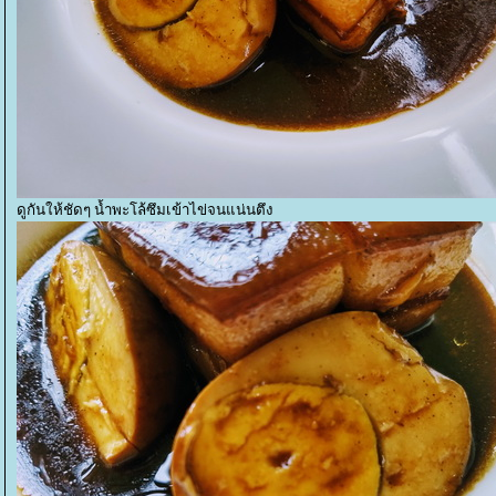
ดูกันให้ชัดๆ น้ำพะโล้ซึมเข้าไข่จนแน่นตึง