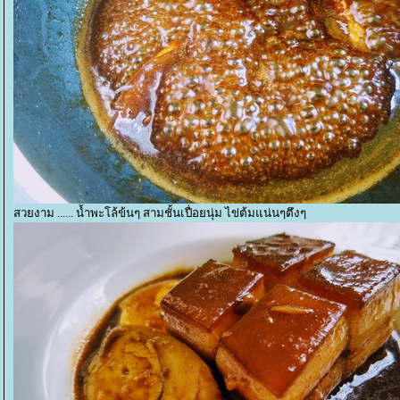
สวยงาม ...... น้ำพะโล้ข้นๆ สามชั้นเปื่อยนุ่ม ไข่ต้มแน่นๆตึงๆ