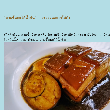
"สามชั้นพะโล้น้ำข้น" ... อร่อยจนอยากโล้ตัว
สวัสดีครับ ... สามชั้นยังคงเหลือ วันตรุษจีนยังคงมีควันหลง ถ้ายังไงเรามาจัด
ดยวันนี้เราจะมาทำเมนู "สามชั้นพะโล้น้ำข้น"