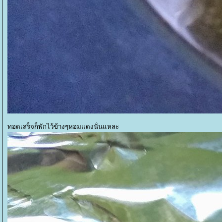
ทอดเสร็จก็พักไว้ข้างๆหอมแดงนั่นแหละ