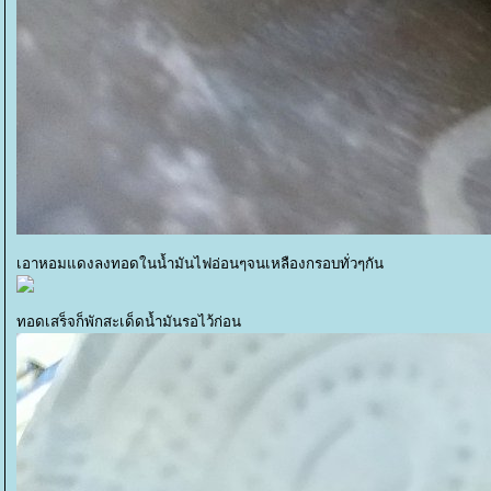
เอาหอมแดงลงทอดในน้ำมันไฟอ่อนๆจนเหลืองกรอบทั่วๆกัน
ทอดเสร็จก็พักสะเด็ดน้ำมันรอไว้ก่อน