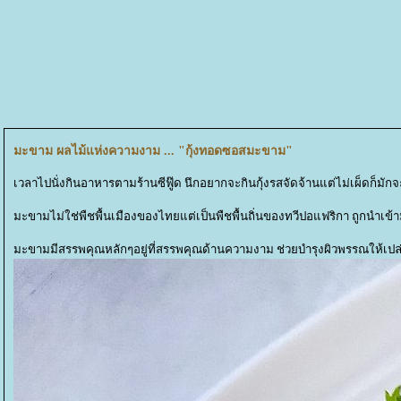
มะขาม ผลไม้แห่งความงาม ... "กุ้งทอดซอสมะขาม"
เวลาไปนั่งกินอาหารตามร้านซีฟู๊ด นึกอยากจะกินกุ้งรสจัดจ้านแต่ไม่เผ็ดก็ม
มะขามไม่ใช่พืชพื้นเมืองของไทยแต่เป็นพืชพื้นถิ่นของทวีปอแฟริกา ถูกนำเข
มะขามมีสรรพคุณหลักๆอยู่ที่สรรพคุณด้านความงาม ช่วยบำรุงผิวพรรณให้เปล่งป