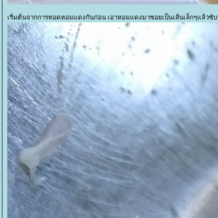
เริ่มต้นจากการทอดหอมแดงกันก่อน เอาหอมแดงมาซอยเป็นเส้นเล็กๆแล้วซับน้ำ