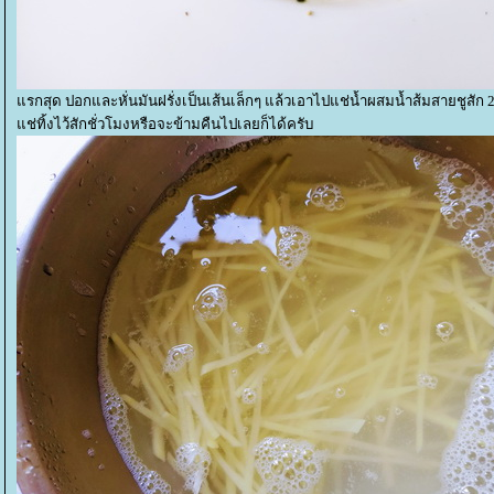
รกสุด ปอกและหั่นมันฝรั่งเป็นเส้นเล็กๆ แล้วเอาไปแช่น้ำผสมน้ำส้มสายชูสัก 2
ช่ทิ้งไว้สักชั่วโมงหรือจะข้ามคืนไปเลยก็ได้ครับ