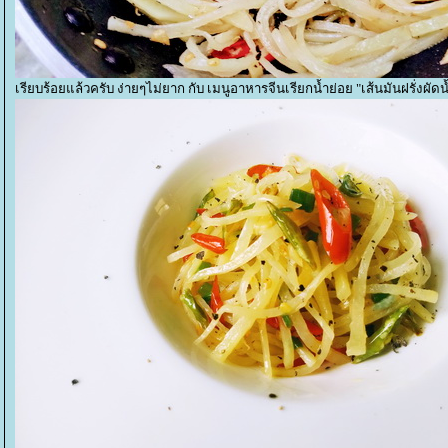
เรียบร้อยแล้วครับ ง่ายๆไม่ยาก กับ เมนูอาหารจีนเรียกน้ำย่อย "เส้นมันฝรั่งผัดน