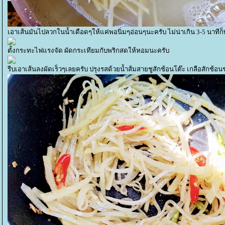
เอาเส้นมันไปลวกในน้ำเดือดๆให้แค่พอนิ่มๆอ่อนๆนะครับ ไม่น่าเกิน 3-5 นาทีก
ตั้งกระทะไฟแรงจัด ผัดกระเทียมกับพริกสดให้หอมนะครับ
รีบเอาเส้นลงผัดเร็วๆเลยครับ ปรุงรสด้วยน้ำส้มสายชูสักช้อนโต๊ะ เกลือสักช้