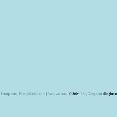
Pantip.com
|
PantipMarket.com
|
Pantown.com
| © 2004
BlogGang.com
allrights 