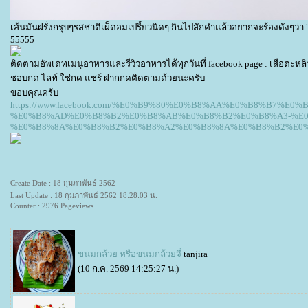
เส้นมันฝรั่งกรุบๆรสชาติเผ็ดอมเปรี้ยวนิดๆ กินไปสักคำแล้วอยากจะร้องดังๆว่า "น้ำ
55555
ติดตามอัพเดทเมนูอาหารและรีวิวอาหารได้ทุกวันที่ facebook page : เสือตะหลิ
ชอบกด ไลท์ ใช่กด แชร์ ฝากกดติดตามด้วยนะครับ
ขอบคุณครับ
https://www.facebook.com/%E0%B9%80%E0%B8%AA%E0%B8%B7
%E0%B8%AD%E0%B8%B2%E0%B8%AB%E0%B8%B2%E0%B8%A3-%E0
%E0%B8%8A%E0%B8%B2%E0%B8%A2%E0%B8%8A%E0%B8%B2%E0%B8%95
Create Date : 18 กุมภาพันธ์ 2562
Last Update : 18 กุมภาพันธ์ 2562 18:28:03 น.
Counter : 2976 Pageviews.
ขนมกล้วย หรือขนมกล้วยจี่
tanjira
(10 ก.ค. 2569 14:25:27 น.)