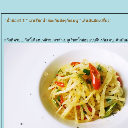
"น้ำย่อย!!!!!" มาเรียกน้ำย่อยกันดังๆกับเมนู "เส้นมันผัดเปรี้ยว"
สวัสดีครับ ... วันนี้เสือตะหลิวจะมาทำเมนูเรียกน้ำย่อยแบบจีนๆกับเมนู เส้นมั