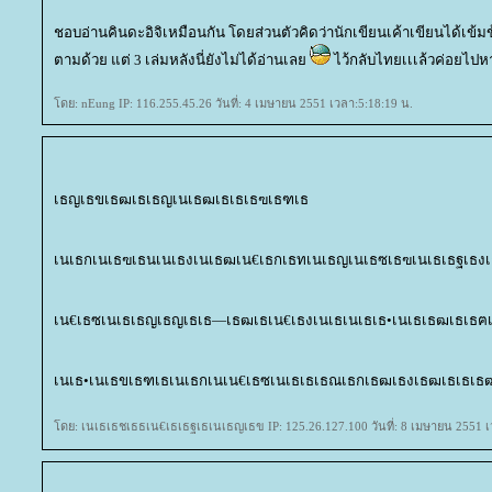
ชอบอ่านคินดะอิจิเหมือนกัน โดยส่วนตัวคิดว่านักเขียนเค้าเขียนได้เข้มข้
ตามด้วย แต่ 3 เล่มหลังนี่ยังไม่ได้อ่านเล
ไว้กลับไทยเเเล้วค่อยไปหา
ดย: nEung IP: 116.255.45.26 วันที่: 4 เมษายน 2551 เวลา:5:18:19 น.
เธญเธขเธฒเธเธญเนเธฒเธเธเธฃเธฑเธ
เนเธกเนเธฃเธนเนเธงเนเธฒเน€เธกเธทเนเธญเนเธซเธฃเนเธเธฐเธงเ
เน€เธซเนเธเธญเธญเธเธ—เธฒเธเน€เธงเนเธเนเธเธ•เนเธเธฒเธเธฅ
เนเธ•เนเธขเธฑเธเนเธกเนเน€เธซเนเธเธเธณเธกเธฒเธงเธฒเธเธ
ดย: เนเธเธชเธธเน€เธเธฐเธเนเธญเธข IP: 125.26.127.100 วันที่: 8 เมษายน 2551 