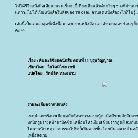
ไม่ได้รีวิวหนังสือเสียนานจนเริ่มจะขี้เกียจเสียแล้วค่ะ จริงๆ ช่วงที่ผ่
ต่ว่า...ไม่ได้เป็นหนังสือในลิสของ TBR เลย อ่านแต่หนังสืออะไรก็ไม่รู้
เล่มนี้เป็นเล่มล่าสุดที่เพิ่งซื้อมาจากงานหนังสือ และอ่านจบสดๆ ร้อนๆ ก
ค่ะ ^^
เรื่อง : คินดะอิจิยอดนักสืบ ตอนที่ 11 บุรุษวิญญาณ
เขียนโดย : โยโคมิโซะ เซชิ
ปลโดย : รัตน์จิต ทองเปรม
รายละเอียดจากปกหลัง
เหตุน่าสะพรึงมาเยือนคลับจัดหานางแบบนู้ด เมื่อมีชายลึกลับม
ปกปิดรูปร่างหน้าตามิดชิด เคลื่อนไหวเงียบเชียบราวภูตผี สมกับ
ไม่นานนักเหตุฆาตกรรมวิปริตก็เปิดฉากขึ้น โดยมีนางแบบในคลั
เหยื่อสังเว