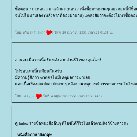
ซื้อตอน 7 กะตอน 3 มาแล้วค่ะ (ตอน 7 เพิ่งซื้อมาหมาดๆเลย) ตอนนี้มีซื้อเ
จบไปไม่นานเอง (หลังจากที่ดองมานาน) แต่สงสัยว่าจะต้องไปหาซื้อตอน 4
ดย: หวัน (
หวันยิหวา
) วันที่: 20 เมษายน 2551 เวลา:21:01:31 น.
อ่านจบเมื่อวานนี้ครับ หลังจากอ่านรีวิวของคุณไอซ์
ไม่ชอบเล่มนี้เหมือนกันครับ
มีความรู้สึกว่า ฆาตกรไม่มีเหตุผลการฆ่าเล
ละเนื้อเรื่องสะเปะสะปะมากๆ หลังจากเหตุการณ์การฆาตกรรมในโรง
ดย:
takky_sc
วันที่: 4 พฤษภาคม 2551 เวลา:12:51:44 น.
ดู Index รายชื่อหนังสืออื่นๆ ที่ไอซ์ได้รีวิวไปแล้วตามลิงก์ข้างล่างค่ะ
-
หนังสือภาษาอังกฤษ