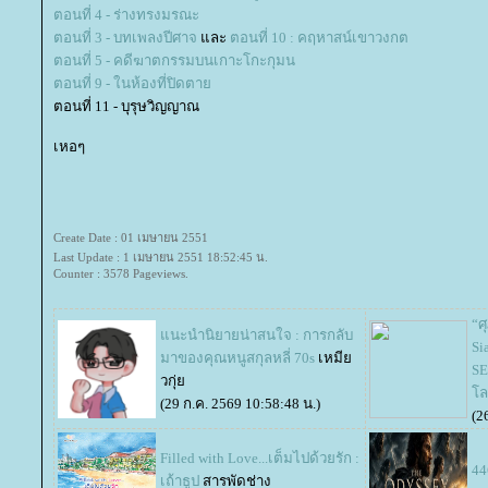
ตอนที่ 4 - ร่างทรงมรณะ
ตอนที่ 3 - บทเพลงปีศาจ
ละ
ตอนที่ 10 : คฤหาสน์เขาวงกต
ตอนที่ 5 - คดีฆาตกรรมบนเกาะโกะกุมน
ตอนที่ 9 - ในห้องที่ปิดตา
ตอนที่ 11 - บุรุษวิญญาณ
เหอๆ
Create Date : 01 เมษายน 2551
Last Update : 1 เมษายน 2551 18:52:45 น.
Counter : 3578 Pageviews.
“ศ
นะนำนิยายน่าสนใจ : การกลับ
Si
มาของคุณหนูสกุลหลี่ 70s
เหมี
SE
วกุ่
ล
(29 ก.ค. 2569 10:58:48 น.)
(2
Filled with Love...เต็มไปด้วยรัก :
44
เถ้าธูป
สารพัดช่าง