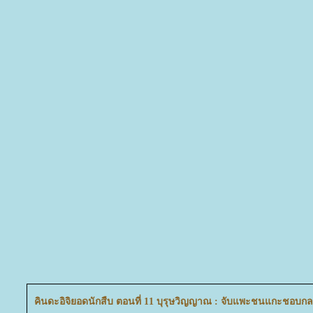
คินดะอิจิยอดนักสืบ ตอนที่ 11 บุรุษวิญญาณ : จับแพะชนแกะชอบกล