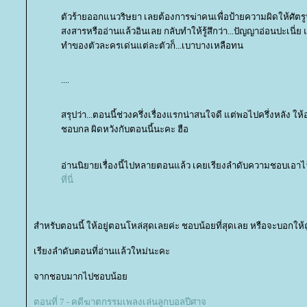
ตัวร้ายออกแนวริษยา เลยต้องการฆ่าคนเพื่อป้ายความผิดให้ศัตรูห
สงสารหรืออ่านแล้วอินเลย กลับทำให้รู้สึกว่า...ปัญญาอ่อนปะเนี่
ทำของตัวละครเด่นแต่ละตัวก็...เบาบางเหลือทน
....
สรุปว่า...ตอนนี้ช่วงครึ่งเรื่องแรกน่าสนใจดี แต่พอไปครึ่งหลัง 
ชอบกล ผิดหวังกับตอนนี้นะคะ ฮือ
อ่านนิยายเรื่องนี้ไปหลายตอนแล้ว เคยเรียงลำดับความชอบเอาไว
ที่นี่
สำหรับตอนนี้ ให้อยู่ตอนโหล่สุดเลยค่ะ ชอบน้อยที่สุดเลย หรือจะบอกให้ถ
เรียงลำดับตอนที่อ่านแล้วใหม่นะคะ
จากชอบมากไปชอบน้อ
ตอนที่ 7 - คดีฆาตกรรมเพลงเล่นลูกบอลปีศาจ