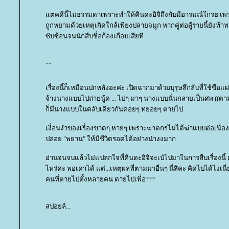
ต่คดีนี้ไม่ธรรมดาเพราะทำให้คินดะอิจิถึงกับมีอารมณ์โกรธ เพ
ถูกหยามด้วยเหตุเกิดใกล้เพียงปลายจมูก หากคู่ต่อสู้รายนี้ยังท้
ซับซ้อนจนนักสืบชื่อก้องเกือบเสียที
....
เรื่องนี้ก็เหมือนปกหลังอะค่ะ เปิดฉากมาด้วยบุรุษลึกลับที่ใช้ชื่อ
จ้างนางแบบไปถ่ายนู้ด ... ไปๆ มาๆ นางแบบนั่นกลายเป็นศพ ((ตา
ก็มีนางแบบในคลับเดียวกันค่อยๆ ทยอยๆ ตายไป
เงื่อนงำของเรื่องขาดๆ หายๆ เพราะฆาตกรไม่ได้ฆ่าแบบต่อเนื่อง
ปล่อย "พยาน" ให้มีชีวิตรอดได้อย่างน่างงมาก
อ่านจนจบแล้วไม่แปลกใจที่คินดะอิจิจะเป๋ไปมาในการสืบเรื่องนี้
ไหร่ค่ะ พอเดาได้ แต่...เหตุผลที่ตามมาอื่นๆ นี่สิคะ คิดไปได้ไงเนี่ย
คนที่ตายไปตั้งหลายคน ตายไปเพื่อ???
สปอยล์...