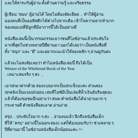
ละให้สาระกับผู้อ่าน ทั้งด้านความรู้ และจริยธรรม
ผู้เขียน "สอน" ผู้อ่านได้ โดยไม่ต้องยัดเยียด ... ทำให้ผู้อ่าน
มองคนที่เป็นออทิสติกได้ต่างไปจากเดิม เข้าใจความยากลำบาก
ของพ่อแม่ที่มีลูกที่มีอาการนี้ได้เป็นอย่างดี
หนังสือเล่มนี้เป็นวรรณกรรมเยาวชนที่ไอซ์อ่านแล้วประทับใจ
มากที่สุดในช่วงหลายปีที่ผ่านมา บอกได้เลยว่า เป็นหนังสือที่
ทั้ง "สนุก" และ "ดี" และอยากแนะนำให้ลองพลิก ๆ อ่านดูกันค่ะ
ล้วจะไม่สงสัยเลยว่า ทำไมหนังสือเล่มนี้ ถึงได้เป็น
Winner of the Whitbread Book of the Year
.. เหมาะสมจริง ๆ ค่ะ ...
เอาปกมาฝากด้วย สองแบบแรกเป็นปกแข็งอะค่ะ ส่วนสอง
ปกหลังเป็นแบบปกอ่อน เล่มที่ไอซ์มีเป็นเล่มสีน้ำเงินอันริมสุดอะ
ล้วก็ต้องขอชมอีกอย่างว่า สนพ.ทำหนังสือได้น่าอ่านมาก ๆ
กระดาษดี ตัวหนังสือสะอาด อ่านง่า
สรุป ... ประทับใจมาก ๆ ค่ะ ... อ่านจบแล้ว นึกถึงหนังสือเด็ก
ที่ให้ "ครบ" อย่างนี้ไม่ออกเลยง่ะ แต่ก็ต้องยอมรับว่า ช่วงหลาย ๆ
ปีที่ผ่านมานี้ ไอซ์อ่านหนังสือเด็กน้อยนะคะ ^^