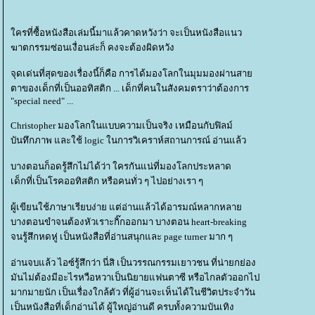
ครที่ซื้อหนังสือเล่มนี้มาแล้วคาดหวังว่า จะเป็นหนังสือแนว
ฆาตกรรมซ่อนเงื่อนล่ะก็ คงจะต้องผิดหวัง
จุดเด่นที่สุดของเรื่องนี้ก็คือ การได้มองโลกในมุมมองผ่านสา
ตาของเด็กที่เป็นออทิสติก ... เด็กที่คนในสังคมตราว่าต้องการ
"special need" ...
Christopher มองโลกในแบบความเป็นจริง เหมือนกับฟิลม์
บันทึกภาพ และใช้ logic ในการวิเคราห์สถานการณ์ อ่านแล้ว
บางตอนก็อดรู้สึกไม่ได้ว่า ใครกันแน่ที่มองโลกประหลาด
เด็กที่เป็นโรคออทิสติก หรือคนทั่ว ๆ ไปอย่างเรา ๆ
ผู้เขียนใช้ภาษาเรียบง่าย แต่อ่านแล้วได้อารมณ์หลากหลา
บางตอนขำจนต้องหัวเราะกิ๊กออกมา บางตอน heart-breaking
จนรู้สึกหดหู่ เป็นหนังสือที่อ่านสนุกและ page turner มาก ๆ
อ่านจบแล้ว ไอซ์รู้สึกว่า นี่สิ เป็นวรรณกรรมเยาวชน ที่น่ายกย่อง
มันไม่ต้องมีอะไรหวือหวาเป็นนิยายแฟนตาซี หรือไกลตัวออกไป
มากมายนัก เป็นเรื่องใกล้ตัว ที่ผู้อ่านจะเห็นได้ในชีวิตประจำวัน
เป็นหนังสือที่เด็กอ่านได้ ผู้ใหญ่อ่านดี ครบทั้งความบันเทิง