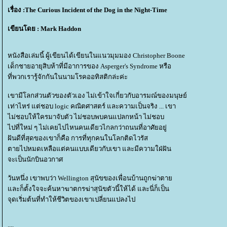
เรื่อง :The Curious Incident of the Dog in the Night-Time
เขียนโดย : Mark Haddon
หนังสือเล่มนี้ ผู้เขียนได้เขียนในแนวมุมมอง Christopher Boone
เด็กชายอายุสิบห้าที่มีอาการของ Asperger's Syndrome หรือ
ที่พวกเรารู้จักกันในนามโรคออทิสติกล่ะค่ะ
เขามีโลกส่วนตัวของตัวเอง ไม่เข้าใจเกี่ยวกับอารมณ์ของมนุษย์
เท่าไหร่ แต่ชอบ logic คณิตศาสตร์ และความเป็นจริง ... เขา
ไม่ชอบให้ใครมาจับตัว ไม่ชอบพบคนแปลกหน้า ไม่ชอบ
ไปที่ใหม่ ๆ ไม่เคยไปไหนคนเดียวไกลกว่าถนนที่อาศัยอยู่
ฝันดีที่สุดของเขาก็คือ การที่ทุกคนในโลกติดไวรัส
ตายไปหมดเหลือแต่คนแบบเดียวกับเขา และมีความใฝ่ฝัน
จะเป็นนักบินอวกาศ
วันหนึ่ง เขาพบว่า Wellington สุนัขของเพื่อนบ้านถูกฆ่าตา
ละก็ตั้งใจจะค้นหาฆาตกรฆ่าสุนัขตัวนี้ให้ได้ และนี่ก็เป็น
จุดเริ่มต้นที่ทำให้ชีวิตของเขาเปลี่ยนแปลงไป
....