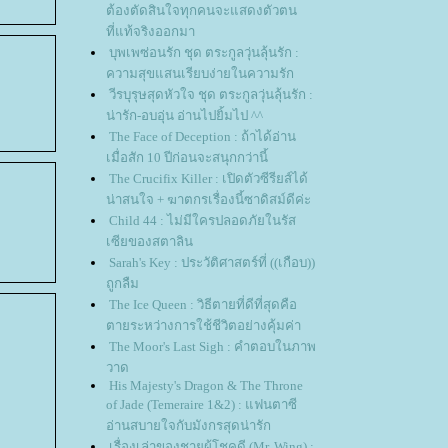
ต้องตัดสินใจทุกคนจะแสดงตัวตน
ที่แท้จริงออกมา
บุพเพซ่อนรัก ชุด ตระกูลวุ่นลุ้นรัก :
ความสุขแสนเรียบง่ายในความรัก
วีรบุรุษสุดหัวใจ ชุด ตระกูลวุ่นลุ้นรัก :
น่ารัก-อบอุ่น อ่านไปยิ้มไป ^^
The Face of Deception : ถ้าได้อ่าน
เมื่อสัก 10 ปีก่อนจะสนุกกว่านี้
The Crucifix Killer : เปิดตัวซีรียส์ได้
น่าสนใจ + ฆาตกรเรื่องนี้ซาดิสม์ดีค่ะ
Child 44 : ไม่มีใครปลอดภัยในรัส
เซียของสตาลิน
Sarah's Key : ประวัติศาสตร์ที่ ((เกือบ))
ถูกลืม
The Ice Queen : วิธีตายที่ดีที่สุดคือ
ตายระหว่างการใช้ชีวิตอย่างคุ้มค่า
The Moor's Last Sigh : คำตอบในภาพ
วาด
His Majesty's Dragon & The Throne
of Jade (Temeraire 1&2) : แฟนตาซี
อ่านสบายใจกับมังกรสุดน่ารัก
เรื่องเล่าของชายผู้โชคดี (Mr. Wing) :