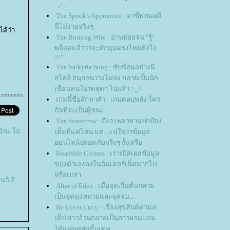
_-"
The Spook's Apprentice : อาชีพหมอผี
นี่ไม่ง่ายจริงๆ
ด้ว่า
The Burning Wire : อ่านบ่อยจน "รู้"
พล็อตแล้วว่าจะหักมุมตรงไหนยังไง
^^"
The Valkyrie Song : ซับซ้อนอย่างมี
สไตล์ สนุกจนวางไม่ลง กลายเป็นนัก
เขียนคนโปรดสุดๆ ไปแล้ว >_<
 comments
เกมนี้ชื่อลักพาตัว : เกมตลบหลัง ใคร
กันที่จะเป็นผู้ชนะ
The Scarecrow : ถึงจะพยายามปกป้อง
มิกะ โอ
เต็มที่แค่ไหน แต่...แน่ใจว่าข้อมูล
ออนไลน์ปลอดภัยจริงๆ งั้นหรือ
Roadside Crosses : เราเปิดเผยข้อมูล
ของตัวเองลงในอินเตอร์เน็ตมากไป
หรือเปล่า
นจิ อิ
Altar of Eden : เมื่อจุดเริ่มต้นกลา
เป็นจุดมุ่งหมายและจุดจบ...
He Loves Lucy : เรื่องสุขสันต์ตามส
เต็ป สาวอ้วนกลายเป็นสาวผอมแถม
ได้แฟนหล่อขั้นเทพ