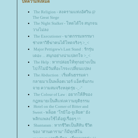
บทความทั้งหมด
The Religion - สงครามแห่งอัศวิน @
The Great Siege
The Night Stalker - โหดได้ใจ สนุกจน
วางไม่ลง
The Executioner - ฆาตกรรมหรรษา
ช่างหาวิธีฆ่าคนได้โหดจริงๆ >_<
Major Pettigrew's Last Stand : รักรุ่น
เดอะ ... สนุกอย่างน่าแปลกใจ >_<
The Help : หากปล่อยให้ทุกอย่างเป็น
ไป ก็ไม่มีวันที่อะไรจะเปลี่ยนแปลง
The Abduction : เริ่มต้นธรรมดา
กลายมาเป็นพล็อตเวอร์ แอ็คชั่นกระ
จาย ความสมจริงหลุดรุ่ย -_-"
The Colour of Law : อยากให้สีของ
กฎหมายเป็นสีแห่งความยุติธรรม
Hotel on the Corner of Bitter and
Sweet - พล็อต "โรมิโอ-จูเลียต" ยัง
พลิกแพลงใช้ได้อยู่เรื่อยๆ ^^
Shantaram : หากชีวิตเป็นสีสัน ชีวิต
ของ "ศานตาราม" ก็มีทุกสีใน