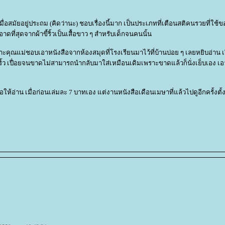
่องเมื่อสมัยอยู่ประถม (คิดว่านะ) ชอบเรื่องนี้มาก เป็นประเภทที่เตือนสติคนรวยที่ใช้
ดที่สุดจากผ้าขี้ริ้วเป็นเสื้อขาว ๆ สำหรับเด็กจนคนนั้น
ราะคุณแม่ชอบเอาหนังสือจากห้องสมุดที่โรงเรียนมาไว้ที่บ้านบ่อย ๆ เลยหยิบอ่าน เรื
ผ้าขี้ริ้ว เปื่อยจนขาดไม่สามารถนำกลับมาใส่เหมือนเดิมเพราะขาดแล้วก็นั่งเย็บเอง เ
ให้อ่าน เมื่อก่อนเล่มละ 7 บาทเอง แต่งานหนังสือเดือนเมษาที่แล้วไปดูอีกครั้งตั้