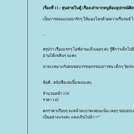
เรื่องที่ 15 : หุ่นสายในตู้ เรื่องเล่าจากหนูห้องอุปกรณ์ศิ
เป็นการสอนแบบน่ารักๆ ให้มองโลกด้วยความรื่นรมย์ ไม่ว่า
....
สรุปว่า เรื่องแรกๆ ไอซ์อ่านแล้วเฉยๆ ค่ะ รู้สึกว่าเด็ก
อ่านได้เพลินๆ นะคะ
น่าจะเหมาะกับคนชอบวรรณกรรมเยาวชน เด็กๆ วัยประถม 
ข้อติ...หนังสือเล่มนี้แพงนะคะ
จำนวนหน้า 156
ราคา 145
ตกราคาเกือบๆ จะหน้าละบาทเลยนะนั่น เหอๆ ขอบอกเลยว่
เป็นอย่างแรงค่ะ แพงเกินไปน้า ^^"