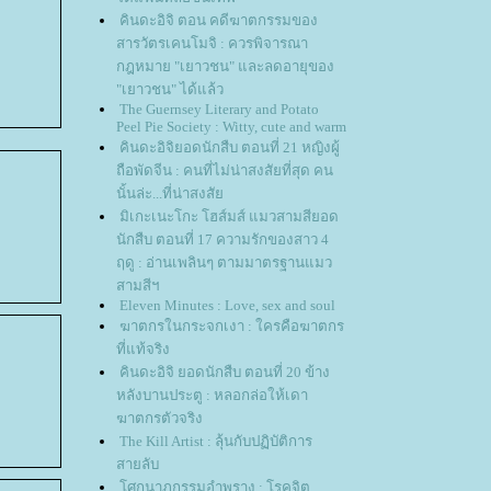
คินดะอิจิ ตอน คดีฆาตกรรมของ
สารวัตรเคนโมจิ : ควรพิจารณา
กฎหมาย "เยาวชน" และลดอายุของ
"เยาวชน" ได้แล้ว
The Guernsey Literary and Potato
Peel Pie Society : Witty, cute and warm
คินดะอิจิยอดนักสืบ ตอนที่ 21 หญิงผู้
ถือพัดจีน : คนที่ไม่น่าสงสัยที่สุด คน
นั้นล่ะ...ที่น่าสงสั
มิเกะเนะโกะ โฮส์มส์ แมวสามสียอด
นักสืบ ตอนที่ 17 ความรักของสาว 4
ฤดู : อ่านเพลินๆ ตามมาตรฐานแมว
สามสีฯ
Eleven Minutes : Love, sex and soul
ฆาตกรในกระจกเงา : ใครคือฆาตกร
ที่แท้จริง
คินดะอิจิ ยอดนักสืบ ตอนที่ 20 ข้าง
หลังบานประตู : หลอกล่อให้เดา
ฆาตกรตัวจริง
The Kill Artist : ลุ้นกับปฏิบัติการ
สายลับ
ศกนาฎกรรมอำพราง : โรคจิต