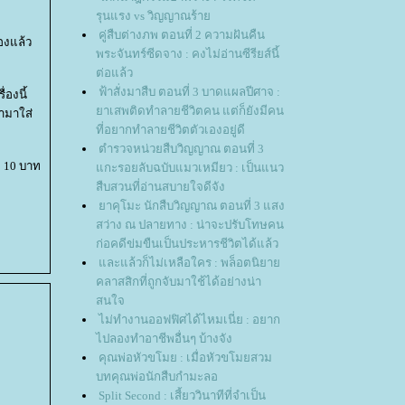
รุนแรง vs วิญญาณร้า
คู่สืบต่างภพ ตอนที่ 2 ความฝันคืน
ของแล้ว
พระจันทร์ซีดจาง : คงไม่อ่านซีรียส์นี้
ต่อแล้ว
ฟ้าสั่งมาสืบ ตอนที่ 3 บาดแผลปีศาจ :
่องนี้
าเสพติดทำลายชีวิตคน แต่ก็ยังมีคน
อามาใส่
ที่อยากทำลายชีวิตตัวเองอยู่ดี
ตำรวจหน่วยสืบวิญญาณ ตอนที่ 3
ง 10 บาท
กะรอยลับฉบับแมวเหมียว : เป็นแนว
สืบสวนที่อ่านสบายใจดีจัง
าคุโมะ นักสืบวิญญาณ ตอนที่ 3 แสง
สว่าง ณ ปลายทาง : น่าจะปรับโทษคน
ก่อคดีข่มขืนเป็นประหารชีวิตได้แล้ว
ละแล้วก็ไม่เหลือใคร : พล็อตนิยา
คลาสสิกที่ถูกจับมาใช้ได้อย่างน่า
สนใจ
ไม่ทำงานออฟฟิศได้ไหมเนี่ย : อยาก
ไปลองทำอาชีพอื่นๆ บ้างจัง
คุณพ่อหัวขโมย : เมื่อหัวขโมยสวม
บทคุณพ่อนักสืบกำมะลอ
Split Second : เสี้ยววินาทีที่จำเป็น