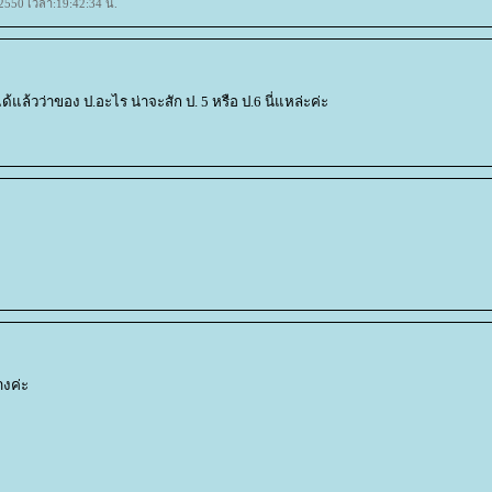
 2550 เวลา:19:42:34 น.
่ได้แล้วว่าของ ป.อะไร น่าจะสัก ป. 5 หรือ ป.6 นี่แหล่ะค่ะ
างค่ะ