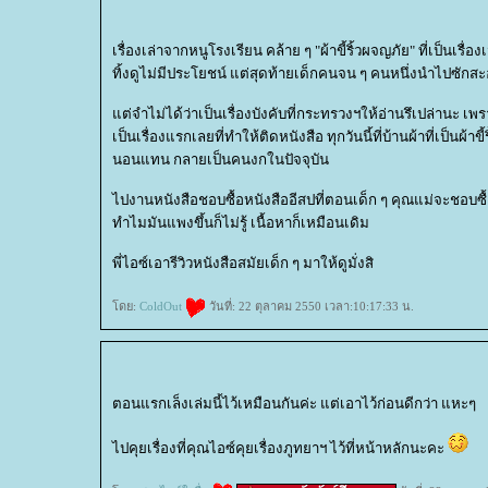
เรื่องเล่าจากหนูโรงเรียน คล้าย ๆ "ผ้าขี้ริ้วผจญภัย" ที่เป็นเรื
ทิ้งดูไม่มีประโยชน์ แต่สุดท้ายเด็กคนจน ๆ คนหนึ่งนำไปซักสะอา
ต่จำไม่ได้ว่าเป็นเรื่องบังคับที่กระทรวงฯให้อ่านรึเปล่านะ เพ
เป็นเรื่องแรกเลยที่ทำให้ติดหนังสือ ทุกวันนี้ที่บ้านผ้าที่เป็น
นอนแทน กลายเป็นคนงกในปัจจุบัน
ไปงานหนังสือชอบซื้อหนังสืออีสปที่ตอนเด็ก ๆ คุณแม่จะชอบซื้อ
ทำไมมันแพงขึ้นก็ไม่รู้ เนื้อหาก็เหมือนเดิม
พี่ไอซ์เอารีวิวหนังสือสมัยเด็ก ๆ มาให้ดูมั่งสิ
ดย:
ColdOut
วันที่: 22 ตุลาคม 2550 เวลา:10:17:33 น.
ตอนแรกเล็งเล่มนี้ไว้เหมือนกันค่ะ แต่เอาไว้ก่อนดีกว่า แหะๆ
ไปคุยเรื่องที่คุณไอซ์คุยเรื่องภูทยาฯ ไว้ที่หน้าหลักนะคะ