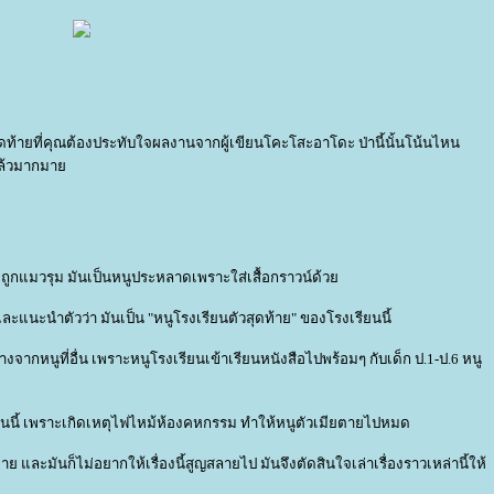
สุดท้ายที่คุณต้องประทับใจผลงานจากผู้เขียนโคะโสะอาโดะ ป่านี้นั้นโน้นไหน
าแล้วมากมา
ำลังถูกแมวรุม มันเป็นหนูประหลาดเพราะใส่เสื้อกราวน์ด้ว
และแนะนำตัวว่า มันเป็น "หนูโรงเรียนตัวสุดท้าย" ของโรงเรียนนี้
่ต่างจากหนูที่อื่น เพราะหนูโรงเรียนเข้าเรียนหนังสือไปพร้อมๆ กับเด็ก ป.1-ป.6 หนู
รียนนี้ เพราะเกิดเหตุไฟไหม้ห้องคหกรรม ทำให้หนูตัวเมียตายไปหมด
มาย และมันก็ไม่อยากให้เรื่องนี้สูญสลายไป มันจึงตัดสินใจเล่าเรื่องราวเหล่านี้ให้