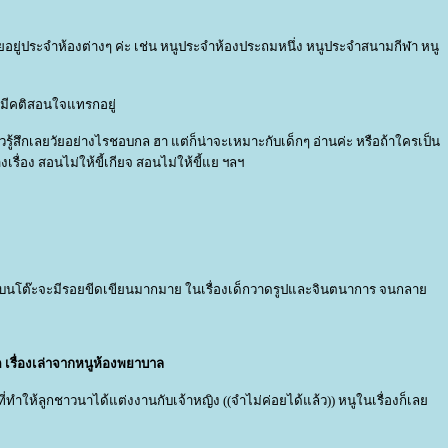
เคยอยู่ประจำห้องต่างๆ ค่ะ เช่น หนูประจำห้องประถมหนึ่ง หนูประจำสนามกีฬา หนู
มีคติสอนใจแทรกอยู่
วรู้สึกเลยวัยอย่างไรชอบกล ฮา แต่ก็น่าจะเหมาะกับเด็กๆ อ่านค่ะ หรือถ้าใครเป็น
รื่อง สอนไม่ให้ขี้เกียจ สอนไม่ให้ขี้แย ฯลฯ
๊ะไม้ บนโต๊ะจะมีรอยขีดเขียนมากมาย ในเรื่องเด็กวาดรูปและจินตนาการ จนกลา
ู้ต เรื่องเล่าจากหนูห้องพยาบาล
ี่ทำให้ลูกชาวนาได้แต่งงานกับเจ้าหญิง ((จำไม่ค่อยได้แล้ว)) หนูในเรื่องก็เล