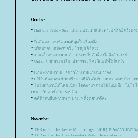
October
*
Half of a Yellow Sun : Biafra ประเทศแห่งพระอาทิตย์ครึ่งดวง
*
นิ้วสีแดง : คนที่ฉลาดที่สุดในเรื่องคือ...
*
ปริศนาตลาดนัดราตรี : ก้าวสู่มิติพิศวง
*
งานเลี้ยงของบาเบตต์ : อาหารดีๆ สักมื้อ คือสิ่งอัศจรรย์
*
Unfair ฆาตกรรม (ไม่) อำพราง : ใครกันแน่ที่ไม่แฟร์?
*
อมะซอนบำบัด : อยากไปบำบัดแบบนี้บ้างจัง
*
6 ปีในห้องนอน ชีวิตจริงของฮิคิโคโมริ : บทความทางวิชาการ (
*
ไม่ไปทำงานได้ไหมเนี่ย / โดดงานทุกวันได้ไหมเนี่ย / ไม่ไปโร
เหมาะกับคนขี้เกียจริงๆ อิอิ
*
คดีลึกลับสืบจากศพ (หมา) : พล็อตสนุกดีค่ะ
November
*
TBR no.7 - The Tawny Man Trilogy : บทสรุปของการเดินท
*
TBR no.8 - The Time Traveler's Wife : Here and now