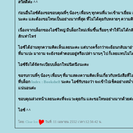
สวัสดีค่ะ ^^
ก่อนอื่นไอซ์ต้องขอขอบคุณพี่ๆ น้องๆ เพื่อนๆ ทุกคนที่แวะเข้ามาเยี่ยม อ
นะคะ และต้องขอโทษเป็นอย่างมากที่สุด ที่ไม่ได้คุยกับหลายๆ ความ
เนื่องจากบล็อกของไอซ์ใหญ่ มีบล็อกใหม่เพิ่มขึ้นเรื่อยๆ ทำให้ไม่ได้
สักเท่าไหร่
ไอซ์ได้อ่านทุกความคิดเห็นเลยนะคะ แต่บางครั้งกว่าจะย้อนกลับมาอ่า
ที่มาแปะ มาถาม จะยังรอคำตอบอยู่หรือเปล่า นานๆ ไป ก็เลยแทบไม่
ไอซ์จึงได้จัดระเบียบบล็อกใหม่นิดนึงนะคะ
ขอรบกวนพี่ๆ น้องๆ เพื่อนๆ ที่มาแสดงความคิดเห็นเกี่ยวกับหนังสือที่ไอซ
ที่บล็อก
Index : Bookshelf
นะคะ ไอซ์รับรองว่า จะเข้าไปเช็คอย่างสม
น่นอนค่ะ
ขอบคุณล่วงหน้าเลยนะคะที่จะแวะคุยกัน และขอโทษอย่างมากด้วยค่
ไอซ์ ^^
ดย:
Clear Ice
วันที่: 11 เมษายน 2552 เวลา:12:56:42 น.