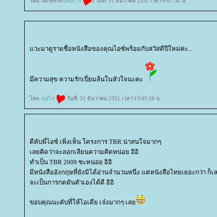
ดย: เด็กทะเล (
ลิปิการ์
) วันที่: 31 ธันวาคม 2551 เวลา:0:07:30 น.
วะมาดูรายชื่อหนังสือของคุณไอซ์พร้อมกับสวัสดีปีใหม่ค่ะ...
มีความสุข ความรักเปี่ยมล้นในหัวใจนะคะ
ดย:
ม่ไก่
วันที่: 31 ธันวาคม 2551 เวลา:13:05:16 น.
ดีคับพี่ไอซ์ เพิ่งเห็น โครงการ TBR น่าสนใจมากๆ
เลยคิดว่าจะลอกเลียนความคิดหน่อย อิอิ
ทำเป็น TBR 2009 ซะหน่อย อิอิ
มีหนังสืออังกฤษที่ยังมิได้อ่านจำนวนหนึ่ง แต่หนังสือไทยเยอะกว่า ก็
จะเป็นการกดดันตัวเองได้ดี อิอิ
ขอบคุณนะคับที่ให้ไอเดีย เจ๋งมากๆ เล