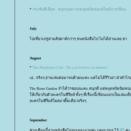
*
กระซิบสีเลือด : สนุกบนความหงุดหงิดของสไตล์การเขียน
July
ไปเที่ยวเปรูสามสัปดาห์กว่าๆ ขนหนังสือไป ไม่ได้อ่านเลย ฮา
August
*
The Mephisto Club : Do you believe in demon?
เอ...จริงๆ อ่านเล่มต่อมาจบด้วยนะคะ แต่ไม่ได้รีวิวอ่า มัวทำไรอย
The Bone Garden จำได้ว่าชอบนะคะ สนุกดี แต่หงุดหงิดนิดหน่
ห้เกี่ยวกับตัวละครในซีรียส์ ทั้งๆ ที่เรื่องนี้เขียนแยกเป็นเล่มเดี
ละครในซีรียส์โผล่มาติ๊ดเดียวจริงๆ
September
ช่วงเดือนนี้อ่านหนังสือไม่จบเยอะมากค่ะ เหอๆ บ่นๆ ไว้
ที่นี่
ค่ะ