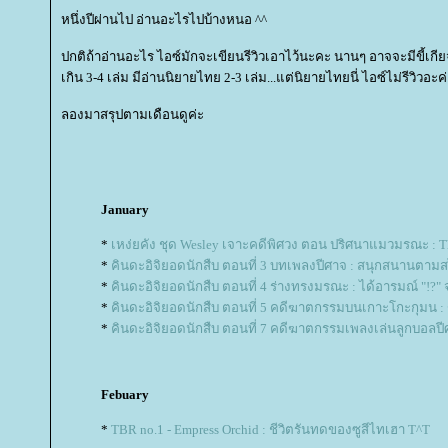
หนึ่งปีผ่านไป อ่านอะไรไปบ้างหนอ ^^
ปกติถ้าอ่านอะไร ไอซ์มักจะเขียนรีวิวเอาไว้นะคะ นานๆ อาจจะมีขี้เกีย
เกิน 3-4 เล่ม มีอ่านนิยายไทย 2-3 เล่ม...แต่นิยายไทยนี่ ไอซ์ไม่รีวิวอะค่
ลองมาสรุปตามเดือนดูค่ะ
January
*
เหง่ยคัง ชุด Wesley เจาะคดีพิศวง ตอน ปริศนาแมวมรณะ : Th
*
คินดะอิจิยอดนักสืบ ตอนที่ 3 บทเพลงปีศาจ : สนุกสนานตามส
*
คินดะอิจิยอดนักสืบ ตอนที่ 4 ร่างทรงมรณะ : ได้อารมณ์ "!?" 
*
คินดะอิจิยอดนักสืบ ตอนที่ 5 คดีฆาตกรรมบนเกาะโกะกุมน : ฆาต
*
คินดะอิจิยอดนักสืบ ตอนที่ 7 คดีฆาตกรรมเพลงเล่นลูกบอลปีศ
Febuary
*
TBR no.1 - Empress Orchid : ชีวิตรันทดของซูสีไทเฮา T^T