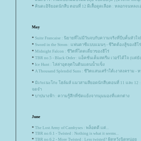
*
คินดะอิจิยอดนักสืบ ตอนที่ 12 ผีเสื้อดูดเลือด : หลอกจนหลงเอ
May
*
Suite Francaise : นิยายที่ไม่มีวันจบกับความจริงที่บีบคั้นหัวใจย
*
Sword in the Strom : แฟนตาซีแบบแมนๆ - ชีวิตต้องสู้ของฮีโร่
*
Midnight Falcon : ชีวิตที่โดดเดี่ยวของฮีโร่
*
TBR no.5 - Black Order : แอ็คชั่นเต็มสตรีม เวอร์ได้ใจ (แต่ย
*
Ice Hunt : ไล่ล่าอุตลุตในดินแดนน้ำแข็ง
*
A Thousand Splendid Suns : ชีวิตแสนเศร้าใต้เงาสงคราม - หน
*
มิเกะเนะโกะ โฮล์มส์ แมวสามสียอดนักสืบตอนที่ 11 และ 12 : 
จดจำ
*
บาปนางฟ้า : ความรู้สึกที่ขัดแย้งจากมุมมองที่แตกต่าง
June
*
The Lost Army of Cambyses : พล็อตดี แต่...
*
TBR no.6.1 - Twisted : Nothing is what it seems...
*
TBR no.6.2 - More Twisted : Less twisted? ผิดหวังนิดหน่อ