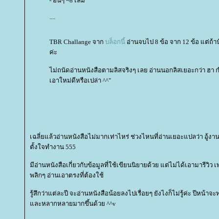
- อื่นๆ ~8 เล่ม
....
TBR Challange จาก
บล็อกนี้
อ่านจบไป 8 ข้อ จาก 12 ข้อ แต่ถ้านั
ค่ะ
ไม่ถนัดอ่านหนังสือตามลิสจริงๆ เลย อ่านนอกลิสเยอะกว่า ฮา กำล
เอาใหม่ดีหรือเปล่า ^^"
เฉลี่ยแล้วอ่านหนังสือไม่มากเท่าไหร่ ช่วงไหนที่อ่านเยอะแปลว่า อู้ง
ตั้งใจทำงาน 555
มีอ่านหนังสือเกี่ยวกับข้อมูลที่ใช้เขียนนิยายด้วย แต่ไม่ได้เอามารีวิว
พลิกๆ อ่านเอาตรงที่ต้องใช้
รู้สึกว่าแต่ละปี จะอ่านหนังสือน้อยลงไปเรื่อยๆ ยังไงก็ไม่รู้ค่ะ ปีหน้
ละหลากหลายมากขึ้นด้วย ^^v