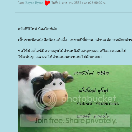
ดย:
Boyne Byron
วันที่: 1 มกราคม 2552 เวลา:23:00:29 น.
สวัสดีปีใหม่ น้องไอซ์ค่ะ
เห็นรายชื่อหนังสือน้องแล้วอึ้ง...เพราะปีที่ผ่านมา่อ่านแต่สารคดีกะตำรา...
ขอให้น้องไอซ์มีความสุขได้อ่านหนังสือสนุกๆตลอดปีและตลอดไป ....
ห้แฟนๆClear Ice ได้อ่านสนุกสนานต่อไปด้วยนะคะ