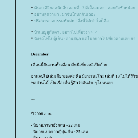
*
คินดะอิจิยอดนักสืบ ตอนที่ 13 ผีเสื้ออมตะ : ค่อยยังชั่วหน่อ
*
อย่าหลุดว่าฆ่า : มาจับโกหกกันเถอะ
*
ปริศนาฆาตกรรมหั่นศพ : สิ่งที่ไม่เข้าใจก็คือ...
*
บ้านอยู่ยูกันดา : อยากไปเที่ยวง่า >_<
*
นั่งรถไฟไปตู้เย็น : อ่านสนุก แต่ไม่อยากไปเที่ยวตามเลย ฮา
December
เดือนนี้ปั่นงานทั้งเดือน มีหนีเที่ยวหลีเป๊ะด้ว
อ่านจบไปเล่มเดียวเองค่ะ คือ มิเกะเนะโกะ เล่มที่ 13 ไม่ได้รีวิวอ
พออ่านได้ เป็นเรื่องสั้น รู้สึกว่ามันง่ายๆ ไปหน่อ
....
ปี 2008 อ่าน
- นิยายภาษาอังกฤษ ~22 เล่ม
- นิยายแปลจากญี่ปุ่น-จีน ~25 เล่ม