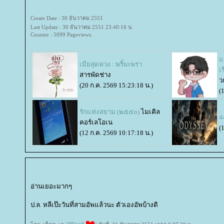
Create Date : 30 ธันวาคม 2551
Last Update : 30 ธันวาคม 2551 23:40:16 น.
Counter : 5099 Pageviews.
น
​​​​​​​เมียสุดหวง : พริ้มเพรา
เ
สารพัดช่าง
ว
(20 ก.ค. 2569 15:23:18 น.)
(
รักแห่งสยาม (๒๕๕๐)
ไมเคิล
4
คอร์เลโอเน
(
(12 ก.ค. 2569 10:17:18 น.)
อ่านเยอะมากๆ
ป.ล. หลีเป๊ะวันที่สามอัพแล้วนะ ตัวเองอัพบ้างดิ