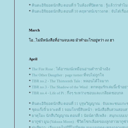
*
คินดะอิจิยอดนักสืบ ตอนที่ 9 ในห้องที่ปิดตาย : รู้แล้วว่าทำไมถ
*
คินดะอิจิยอดนักสืบ ตอนที่ 10 คฤหาสน์เขาวงกต : จับไต๋เรื่องน
March
อ...ไม่มีหนังสือที่อ่านจบเลย มัวทำอะไรอยู่หว่า งง ฮา
April
*
The Fire Rose : ได้อารมณ์เหมือนอ่านตำราอ้างอิง
*
The Other Daugther : page turner ที่จบไม่ถูกใจ
*
TBR no.2 - The Thirteenth Tale : หลอนได้ใจมาก
*
TBR no.3 - The Shadow of the Wind : ตกหลุมรักเล่มนี้เข้าอย่
*
TBR no.4 - Life of Pi : กึ่งๆ ระหว่างชอบและเกลียดชอบกล
*
คินดะอิจิยอดนักสืบ ตอนที่ 11 บุรุษวิญญาณ : จับแพะชนแกะ
*
ชุดแก๊งจิ๋วเจาะดคี 1 จอมโจรยี่สิบหน้า : หนังสือสืบสวนสอ
*
าคุโมะ นักสืบวิญญาณ ตอนที่ 1 นัยน์ตาสีเพลิง : สนุกแบบเบ
*
ากูซ่า มูน (Yakuza Moon) : ชีวิตโชกเลือดของลูกสาวยากูซ่า
*
ฝนสีขาว : เริ่มแบบไม่มีปี่ไม่มีขลุ่ย จบแบบกุดๆ (ตรงกลางสนุก