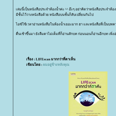
เล่มนี้เป็นหนังสือประจำห้องน้ำค่ะ ^^ อ๊ะๆ อย่าคิดว่าหนังสือประจำห้
มีชั้นไว้วางหนังสือด้วย หนังสือบนชั้นก็สับเปลี่ยนกันไป
ไอซ์ใช้เวลาอ่านหนังสือในห้องน้ำเยอะมาก ฮา และหนังสือที่เป็นบทค
ตื่นเช้าขึ้นมา ยังลืมตาไม่เต็มที่ก็อ่านสักบท ก่อนนอนก็อ่านอีกบท เพิ่ง
เรื่อง : LIFEscan มากกว่าที่ตาเห็น
เขียนโดย :
ผมอยู่ข้างหลังคุณ