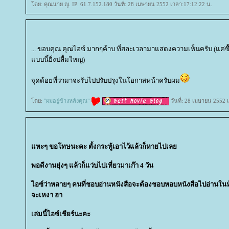
ดย: คุณนาย ญ. IP: 61.7.152.180 วันที่: 28 เมษายน 2552 เวลา:17:12:22 น.
... ขอบคุณ คุณไอซ์ มากๆค้าบ ที่สละเวลามาแสดงความเห็นครับ (แค่ซื้
บบนี้ยิ่งปลื้มใหญ่)
จุดด้อยที่ว่ามาจะรับไปปรับปรุงในโอกาสหน้าครับผม
ดย:
"ผมอยู่ข้างหลังคุณ"
วันที่: 28 เมษายน 2552 
หะๆ ขอโทษนะคะ ตั้งกระทู้เอาไว้แล้วก็หายไปเล
พอดีงานยุ่งๆ แล้วก็แว่บไปเที่ยวมาเก๊า 4 วัน
ไอซ์ว่าหลายๆ คนที่ชอบอ่านหนังสือจะต้องชอบหอบหนังสือไปอ่านในห้
จะเหงา ฮา
เล่มนี้ไอซ์เชียร์นะคะ