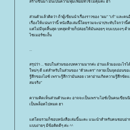
สร้างขึ้นมา มันเป็นความฟุ่มเฟือยที่ใช้ไม่คุ้มค่ะ ฮา
ส่วนตัวแล้วคิดว่า ถ้าผู้เขียนนำเรื่องราวของ "ผม" "เก๋" และคนอ
เรื่องให้แน่นกว่านี้ หนังสือเล่มนี้โดยรวมจะน่าประทับใจกว่านี้ค่
ต่ไม่มีจุดสิ้นสุด บทสุดท้ายก็ปล่อยให้มันลอยๆ จบแบบงงๆ ด้วยเ
ไซเมอร์ซะงั้น
...
สรุปว่า ... ชอบในส่วนของบทความมากค่ะ อ่านแล้วมองอะไรได้ก
หม่ๆ ดี แต่สำหรับในส่วนของ "ตัวละคร" กลายเป็นจุดอ่อนของ
รู้สึกของไอซ์ เพราะรู้สึกว่ามันลอย เวลาอ่านเกิดความรู้สึกขัดแ
สมจริง"
ความคิดเห็นส่วนตัวนะคะ อาจจะเป็นเพราะไอซ์เป็นคนเขียนนิ
เป็นพล็อตไปหมด ฮา
ต่โดยรวมก็ชอบหนังสือเล่มนี้นะคะ แนะนำสำหรับคนชอบอ่า
บบง่ายๆ มีข้อคิดดีๆ ค่ะ ^^