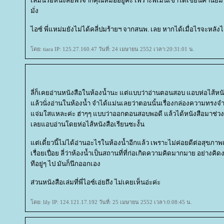
เล่มนี้รอหนังสือฟรีจากคุณหมออยู่ค่ะ เพราะพี่เม่นเขาได้เขียนคำนิยม
มั่ง
ไอซ์ พี่แหม่มยังไม่ได้คลี่ปมร้ายฯ จากสนพ. เลย หากได้เมื่อไรจะหลังไม
ดย: tiara IP: 125.27.160.47 วันที่: 24 เมษายน 2552 เวลา:20:31:01 น.
ลี่ก็เคยอ่านหนังสือในห้องน้ำนะ แต่แบบว่าอ่านตอนสอบ แอบห่อไส้หน
ล้วนั่งอ่านในห้องน้ำ จำได้แม่นเลยว่าตอนนั้นเรื่องกล่องความทรง
จ่มใสแหละค่ะ ฮ่าๆๆ แบบว่าออกตอนสอบพอดี แล้วได้หนังสือมาช่วง
เลยแอบอ่านโดยห่อไส้หนังสือเรียนซะงั้น
ต่เดี๋ยวนี้ไม่ได้อ่านอะไรในห้องน้ำอีกแล้ว เพราะไม่ค่อยดีต่อสุขภาพ
เรื่อยเปื่อย ลี่ว่าห้องน้ำเป็นสถานที่ที่ก่อเกิดความคิดมากมาย อย่างค
ทีอยู่ๆ ไป มันก็นึกออกเอง
ส่วนหนังสือเล่มที่พี่ไอซ์เอ่ยถึง ไม่เคยเห็นอ่ะค่ะ
ดย: lily IP: 124.121.17.192 วันที่: 25 เมษายน 2552 เวลา:0:08:45 น.