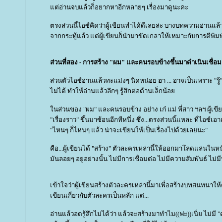
ต่อ่านจบแล้วก็อยากหาอีกหลายๆ เรื่องมาดูนะคะ
ตรงส่วนนี้ไอซ์คิดว่าผู้เขียนทำได้ดีเลยล่ะ บางบทความอ่านแล้
จากกระทู้แล้ว แต่ผู้เขียนก็นำมาขัดเกลาให้เหมาะกับการตีพิมพ
ส่วนที่สอง - การสร้าง "ผม" และคนรอบข้างขึ้นมาดำเนินเชื่
ส่วนตัวไอซ์อ่านแล้วทะแม่งๆ นิดหน่อย ฮา ... อาจเป็นเพราะ "รู้" 
ไม่ได้ ทำให้อ่านแล้วลึกๆ รู้สึกต่อต้านเล็กน้อ
นส่วนของ "ผม" และคนรอบข้าง อย่าง เก๋ แม่ พี่สาว ฯลฯ ผู้เขี
"เรื่องราว" ขึ้นมาซ้อนอีกทีหนึ่ง ซึ่ง...ตรงส่วนนี้แหละ ที่ไอซ์เอ
"ไหนๆ ก็ไหนๆ แล้ว น่าจะเขียนให้เป็นเรื่องไปด้วยเลยนะ"
คือ...ผู้เขียนได้ "สร้าง" ตัวละครเหล่านี้ให้ออกมาโลดแล่นในหน
มันลอยๆ อยู่อย่างนั้น ไม่มีการเชื่อมต่อ ไม่มีความสัมพันธ์ ไม่ม
เข้าใจว่าผู้เขียนสร้างตัวละครเหล่านี้มาเพื่อสร้างบทสนทนาให
เขียนเกี่ยวกับตัวละครเป็นหลัก แต่...
อ่านแล้วอดรู้สึกไม่ได้ว่า แล้วจะสร้างมาทำไม((ฟะ))เนี่ย ไม่มี