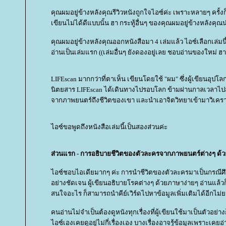
คุณผมอยู่ข้างหลังคุณรีวิวหนังถูกใจไอซ์ค่ะ เพราะหลายๆ ครั้ง
เขียนไม่ได้ดีแบบนั้น ฮา กระทู้อื่นๆ ของคุณผมอยู่ข้างหลังค
คุณผมอยู่ข้างหลังคุณออกหนังสือมา 4 เล่มแล้ว ไอซ์เลือกเล่มนี้
อ่านเป็นเล่มแรก ((เล่มอื่นๆ ยังดองอยู่เลย ชอบอ่านของใหม่ ฮา
LIFEscan มากกว่าที่ตาเห็น เขียนโดยใช้ "ผม" ซึ่งผู้เขียนอุป
นิตยสาร LIFEscan ได้เดินทางไปรอบโลก ข้ามผ่านกาลเวลาไป
จากภาพยนตร์ถึงชีวิตของเขา และนำเอาจิตวิทยาเข้ามาวิเครา
ไอซ์ขอพูดถึงหนังสือเล่มนี้เป็นสองส่วนค่ะ
ส่วนแรก - การอธิบายชีวิตของตัวละครจากภาพยนตร์ต่างๆ ด้ว
ไอซ์ชอบไอเดียมากๆ ค่ะ การนำชีวิตของตัวละครมาเป็นกรณีศ
อย่างชัดเจน ผู้เขียนอธิบายโรคต่างๆ ด้วยภาษาง่ายๆ อ่านแล้ว
สนใจอะไร ก็สามารถนำคีย์เวิร์ดไปหาข้อมูลเพิ่มเติมได้อีกไม่
คนอ่านไม่จำเป็นต้องดูหนังทุกเรื่องที่ผู้เขียนใช้มาเป็นตัวอย่าง
ไอซ์เองเคยดูอยู่ไม่กี่เรื่องเอง บางเรื่องอาจรู้ข้อมูลเพราะเคยอ