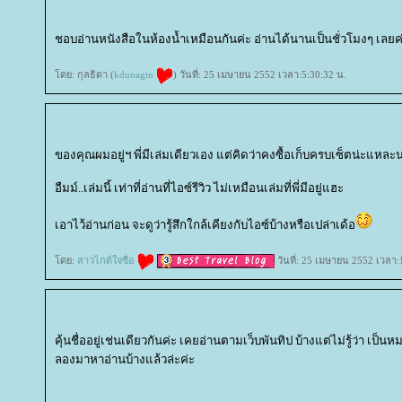
ชอบอ่านหนังสือในห้องน้ำเหมือนกันค่ะ อ่านได้นานเป็นชั่วโมงๆ เลยค
ดย: กุลธิดา (
kdunagin
) วันที่: 25 เมษายน 2552 เวลา:5:30:32 น.
ของคุณผมอยู่ฯ พี่มีเล่มเดียวเอง แต่คิดว่าคงซื้อเก็บครบเซ็ตน่ะแหละ
อืมม์..เล่มนี้ เท่าที่อ่านที่ไอซ์รีวิว ไม่เหมือนเล่มที่พี่มีอยู่แฮะ
เอาไว้อ่านก่อน จะดูว่ารู้สึกใกล้เคียงกับไอซ์บ้างหรือเปล่าเด้อ
ดย:
สาวไกด์ใจซื่อ
วันที่: 25 เมษายน 2552 เวลา:
คุ้นชื่ออยู่เช่นเดียวกันค่ะ เคยอ่านตามเว็บพันทิป บ้างแต่ไม่รู้ว่า เป็นห
ลองมาหาอ่านบ้างแล้วล่ะค่ะ