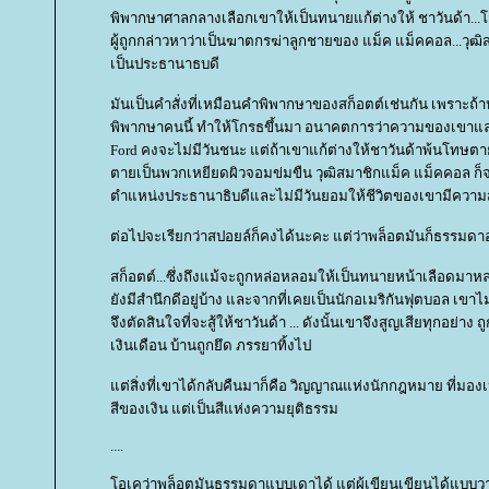
พิพากษาศาลกลางเลือกเขาให้เป็นทนายแก้ต่างให้ ชาวันด้า...โ
ผู้ถูกกล่าวหาว่าเป็นฆาตกรฆ่าลูกชายของ แม็ค แม็คคอล...วุฒิสมาช
เป็นประธานาธบดี
มันเป็นคำสั่งที่เหมือนคำพิพากษาของสก็อตต์เช่นกัน เพราะถ้า
พิพากษาคนนี้ ทำให้โกรธขึ้นมา อนาคตการว่าความของเขา
Ford คงจะไม่มีวันชนะ แต่ถ้าเขาแก้ต่างให้ชาวันด้าพ้นโทษตา
ตายเป็นพวกเหยียดผิวจอมข่มขืน วุฒิสมาชิกแม็ค แม็คคอล ก็
ตำแหน่งประธานาธิบดีและไม่มีวันยอมให้ชีวิตของเขามีความส
ต่อไปจะเรียกว่าสปอยล์ก็คงได้นะคะ แต่ว่าพล็อตมันก็ธรรมดาอ
สก็อตต์...ซึ่งถึงแม้จะถูกหล่อหลอมให้เป็นทนายหน้าเลือดมาหล
ังมีสำนึกดีอยู่บ้าง และจากที่เคยเป็นนักอเมริกันฟุตบอล เขาไ
จึงตัดสินใจที่จะสู้ให้ชาวันด้า ... ดังนั้นเขาจึงสูญเสียทุกอย่าง 
เงินเดือน บ้านถูกยึด ภรรยาทิ้งไป
ต่สิ่งที่เขาได้กลับคืนมาก็คือ วิญญาณแห่งนักกฎหมาย ที่มอ
สีของเงิน แต่เป็นสีแห่งความยุติธรรม
....
อเคว่าพล็อตมันธรรมดาแบบเดาได้ แต่ผู้เขียนเขียนได้แบบวาง