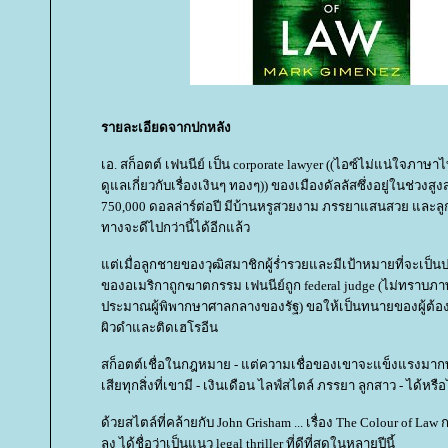
รายละเอียดจากปกหลัง
เอ. สก็อตต์ เฟนนีย์ เป็น corporate lawyer ((ไอซ์ไม่แน่ใจภาษา
ดูแลเกี่ยวกับเรื่องเงินๆ ทองๆ)) ของเมืองดัลลัสซึ่งอยู่ในช่วงสูง
750,000 ดอลล่าร์ต่อปี มีบ้านหรูสวยงาม ภรรยาแสนสวย และลูกสา
ทางจะดีไปกว่านี้ได้อีกแล้ว
ต่เมื่อลูกชายของวุฒิสมาชิกผู้ร่ำรวยและมีเป้าหมายที่จะเป
ของอเมริกาถูกฆาตกรรม เฟนนีย์ถูก federal judge (ไม่ทราบภา
ประมาณผู้พิพากษาศาลกลางของรัฐ) ขอให้เป็นทนายของผู้ต้องห
ผิวดำและติดเฮโรอีน
สก็อตต์เชื่อในกฎหมาย - แต่ความเชื่อของเขาจะแข็งแรงมาก
เสียทุกสิ่งที่เขามี - เงินเดือน ไลฟ์สไตล์ ภรรยา ลูกสาว - ได้หรือ
ด้วยสไตล์ที่คล้ายกับ John Grisham ... เรื่อง The Colour of Law
ลง ได้ชื่อว่าเป็นแนว legal thriller ที่ดีที่สุดในหลายปีนี้