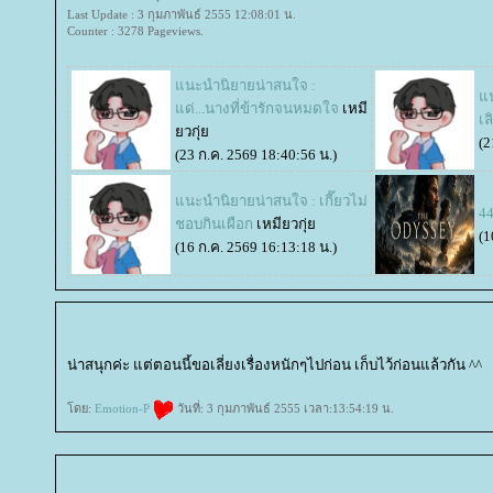
Last Update : 3 กุมภาพันธ์ 2555 12:08:01 น.
Counter : 3278 Pageviews.
นะนำนิยายน่าสนใจ :
น
ด่...นางที่ข้ารักจนหมดใจ
เหมี
เล
วกุ่
(2
(23 ก.ค. 2569 18:40:56 น.)
นะนำนิยายน่าสนใจ : เกี๊ยวไม่
4
ชอบกินเผือก
เหมียวกุ่
(1
(16 ก.ค. 2569 16:13:18 น.)
น่าสนุกค่ะ แต่ตอนนี้ขอเลี่ยงเรื่องหนักๆไปก่อน เก็บไว้ก่อนแล้วกัน ^^
ดย:
Emotion-P
วันที่: 3 กุมภาพันธ์ 2555 เวลา:13:54:19 น.