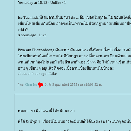
Yesterday at 18:13 · Unlike · 1
Ice Tuchinda พี่เคยอ่านคืนบาปฯ นะ ... อืม...บอกไม่ถูกอะ ไม่ชอบสไตล์
เขียนไทยเขียนกันน้อย อาจจะเป็นเพราะไม่มีนักกฎหมายเปลี่ยนอาชีพม
เปล่า?
8 hours ago · Like
Piya-orn Plianpadoong คืนบาปฯ มันออกแนวกึ่งนิยายกึ่งข่าวกึ่งสารคด
ไทยเขียนกันน้อยก็เพราะไม่มีนักกฎหมายเปลี่ยนงานมาเขียนด้วยส่วนหน
งานอดิเรกก็ยังไม่ค่อยมี หรือถ้าเอาตัวเองเข้าว่า คือ ไม่มีเวลาเขียนด้วย
อ่าน ๆ เขียน ๆ อยู่แล้ว ก็คงจะเบื่ออ่านเบื่อเขียนกันไปบ้างละ
about an hour ago · Like
ดย:
Clear Ice
วันที่: 5 กุมภาพันธ์ 2555 เวลา:19:08:52 น.
พลอย - ฮา พี่ว่าแนวนี้ไม่หนักนะ ฮา
พี่โอ๋ & พี่พุดฯ - เรื่องนี้ไม่แน่อาจจะมีแปลก็ได้นะคะ เพราะแนวๆ จอห