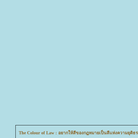
The Colour of Law : อยากให้สีของกฎหมายเป็นสีแห่งความยุติธ