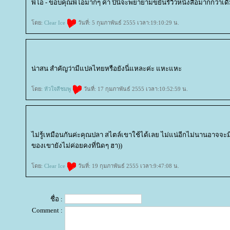
พี่โอ - ขอบคุณพี่โอมากๆ ค่า ปีนี้จะพยายามขยันรีวิวหนังสือมากกว่าเดิม
ดย:
Clear Ice
วันที่: 5 กุมภาพันธ์ 2555 เวลา:19:10:29 น.
น่าสน สำคัญว่ามีแปลไทยหรือยังนี่แหละค่ะ แหะแหะ
ดย:
หัวใจสีชมพู
วันที่: 17 กุมภาพันธ์ 2555 เวลา:10:52:59 น.
ไม่รู้เหมือนกันค่ะคุณปลา สไตล์เขาใช้ได้เลย ไม่แน่อีกไม่นานอาจจะมี
ของเขายังไม่ค่อยคงที่นิดๆ ฮา))
ดย:
Clear Ice
วันที่: 19 กุมภาพันธ์ 2555 เวลา:9:47:08 น.
ชื่อ :
Comment :