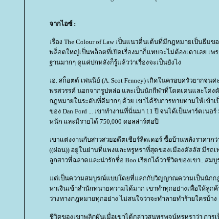
จากไอซ์ :
เรื่อง The Colour of Law เป็นแนวตื่นเต้นที่มีกฎหมายเป็นธีมของ
พล็อตใหญ่เป็นพล็อตที่เปิดเรื่องมาก็แทบจะไม่ต้องเดาเลย เ
ฐานมากๆ ดูแค่ปกหลังก็รู้แล้วว่าเรื่องจะเป็นยังไง
เอ. สก็อตต์ เฟนนีย์ (A. Scot Fenney) เกิดในครอบครัวยากจนค่
พรสวรรค์ นอกจากรูปหล่อ และเป็นนักกีฬาที่โดดเด่นและโด่งดัง
กฎหมายในระดับที่ดีมากๆ ด้วย เขาได้รับการทาบทามให้เข้
ของ Dan Ford ... เขาทำงานที่นั่นมา 11 ปี จนได้เป็นพาร์ตเนอร์ มี
หนัก และมีรายได้ 750,000 ดอลล่าร์ต่อปี
เขาแต่งงานกับสาวสวยอดีตเชียร์ลีดเดอร์ ซื้อบ้านหลังราคากว
((ผ่อน)) อยู่ในย่านที่แพงและหรูหราที่สุดของเมืองดัลลัส มีรถเฟอร
ลูกสาวที่ฉลาดและน่ารักชื่อ Boo เรียกได้ว่าชีวิตของเขา...สมบ
ต่เป็นความสมบูรณ์แบบโดยที่แลกกับวิญญาณความเป็นนักกฎ
หาเงินเข้าสำนักทนายความได้มาก เขาทำทุกอย่างเพื่อให้ลูกค
ว่างทางกฎหมายทุกอย่าง ไม่สนใจว่าจะทำลายทำร้ายใครบ้าง
ชีวิตของเขาพลิกผันเมื่อเขาได้กล่าวสุนทรพจน์หรูหราว่า การเ