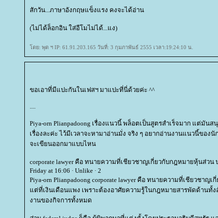
สักวัน...ภาษาอังกฤษแข็งแรง คงจะได้อ่าน
(ไม่ได้ล็อกอิน ใส่อีโมไม่ได้...แง)
ดย: พุด ฯ IP: 61.91.203.165 วันที่: 3 กุมภาพันธ์ 2555 เวลา:19:24:10 น.
ขอเอาที่มีแปะกันในเฟสฯ มาแปะที่นี่ด้วยค่ะ ^^
....
Piya-orn Plianpadoong เรื่องแนวนี้ พล็อตเป็นสูตรสำเร็จมาก แต่มัน
เรื่องละค่ะ ไว้มีเวลาจะหามาอ่านมั่ง จริง ๆ อยากอ่านงานแนวนี้ของนั
จะเขียนออกมาแบบไหน
corporate lawyer คือ ทนายความที่เชียวชาญเกี่ยวกับกฎหมายหุ้นส่วน บริ
Friday at 16:06 · Unlike · 2
Piya-orn Plianpadoong corporate lawyer คือ ทนายความที่เชียวชาญเกี
ต่ที่เงินเดือนแพง เพราะต้องอาศัยความรู้ในกฎหมายสารพัดด้านทั้งสั
งานของกิจการทั้งหมด