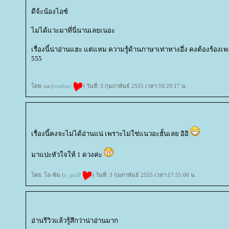
ดีจ้ะน้องไอซ์
ไม่ได้แวะมาที่นี่นานเลยเนอะ
เรื่องนี้น่าอ่านแฮะ แต่แหม ความรู้ด้านภาษาเท่าหางอึ่ง คงต้องร้อง
555
ดย: oa (
rosebay
) วันที่: 3 กุมภาพันธ์ 2555 เวลา:16:29:17 น.
เรื่องนี้คงจะไม่ได้อ่านแน่ เพราะไม่ใช่แนวอะฮั้นเลย อิอิ
มาแปะหัวใจให้ 1 ดวงค่ะ
ดย: โอ-พิน (
o_pinP
) วันที่: 3 กุมภาพันธ์ 2555 เวลา:17:55:06 น.
อ่านรีวิวแล้วรู้สึกว่าน่าอ่านมาก