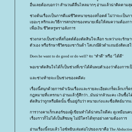
อื่นเลยต้องบอกว่า สำนวนดีลื่นไหลมากๆ อ่านแล้วน่าติดตามสุ
ช่วงต้นเรื่องเป็นการตีแผ่ชีวิตทนายของสก็อตต์ ไม่ว่าจะเป็นการ
เยอะๆ ทริกและวิธีการสกปรกของทนายเพื่อให้สมความต้องการ
เพื่อเงิน ชีวิตหรูหราอลังการ
ช่วงกลางเป็นช่วงที่สก็อตต์ต้องตัดสินใจเลือก ระหว่างจะรักษา
ตัวเอง หรือรักษาชีวิตของชาวันด้า โสเภณีผิวดำแถมยังติดเฮโ
Does he want to do good or do well? จะ "ทำดี" หรือ "ได้ดี"
พอเขาตัดสินใจได้ก็เป็นช่วงที่เขาได้ค้นพบตัวเองว่าต้องกา
ละช่วงท้ายจะเป็นช่วงของคดีค่ะ
เรื่องนี้สนุกด้วยการดำเนินเรื่องและรายละเอียดเกร็ดเล็กเกร็ด
กฎหมายที่แทรกมา อ่านแล้วรู้สึกว่า...มันน่ากลัวนะคะ เงินซื้อได
ตัดสินว่าถูกหรือผิดนั้น ขึ้นอยู่กับว่า ทนายเก่งและซื่อสัตย์มาก
การวางคาแร็กเตอร์ของผู้เขียนทำได้น่าสนใจดีค่ะ ดูเหมือนคนจ
เรื่องราวก็ไม่ได้เป็นสีชมพู ไม่มีใครได้ทุกอย่างตามต้องการ
อ่านเรื่องนี้จบแล้ว ไอซ์หยิบเล่มต่อไปของเขาคือ The Abducti