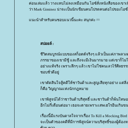
ค่อนเล่มแล้ว วางแทบไม่ลงเหมือนกัน ไอซ์สั่งหนังสือของเขาเพิ
ว่า Mark Giminez น่าจะเป็นนักเขียนคนโปรดคนต่อไปของไอซ์
นะนำสำหรับคนชอบแนวนี้นะคะ สนุกค่ะ ^^
สปอยล์ :
ชีวิตสมบูรณ์แบบของสก็อตต์จริงๆ แล้วเป็นแค่ภาพลวงต
ภรรยาของเขามีชู้ และถึงจะมีเงินมากมาย แต่เขาก็ไม่
อย่างแท้จริง เพราะลึกๆ แล้ว เขาไม่ใช่คนเลวไร้ศีลธรรม
ชอบชั่วดีอยู่
เขาตัดสินใจสู้คดีให้ชาวันด้าและสูญเสียทุกอย่าง แต่สิ่
ก็คือ วิญญาณแห่งนักกฎหมา
เขาพิสูจน์ได้ว่าชาวันด้าบริสุทธิ์ และชาวันด้าก็พ้นโทษ
อีกไม่กี่เดือนต่อมา เธอจะตายเพราะเสพเฮโรอีนเกินข
เรื่องนี้มีแรงบันดาลใจจากเรื่อง To Kill a Mocking Bird
จะเป็นตัวของคดีที่มีการพิสูจน์ความบริสุทธิ์ของผู้ต้อ
ซ้าย-ขวา