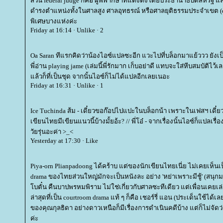
ส่วน federal judge ก็คือ ผู้พิพากษาที่แต่งตั้งโดยประธานาธิบดีสหรัฐ 
ดำรงตำแหน่งทั้งในศาลสูง ศาลอุทธรณ์ หรือศาลยุติธรรมประจำเขต (d
พิเศษบางแห่งค่ะ
Friday at 16:14 · Unlike · 2
Oa Saran ทีแรกคิดว่าน้องไอซ์แปลซะอีก แวะไปที่บล็อกมาแย้ววว ยังเป็
พี่อ่าน playing jame (เล่มนี้พี่รักมาก เก็บอย่าดี แทบจะใส่หีบสมบัติ
ล้วก็ที่เป็นชุด จากนั้นไอซ์ก็ไม่ได้แปลอีกเลยเนอะ
Friday at 16:31 · Unlike · 1
Ice Tuchinda ส้ม - เดี๋ยวขอก๊อปไปแปะในบล็อกน้า เพราะในเฟสฯ เดี๋ย
เขียนไทยมีเขียนแนวนี้บ้างมั้ยอ้ะ? // พี่โอ๋ - จากเรื่องนั้นไอซ์ก็แปลเร
วัยรุ่นอะค่า >_<
Yesterday at 17:30 · Like
Piya-orn Plianpadoong ได้คร้าบ แต่ของนักเขียนไทยเนี่ย ไม่เคยเห็น
drama ของไทยส่วนใหญ่มักจะเป็นหนังละ อย่าง 'หย่าเพราะมีชู้' (สนุกมา
บตั๋น คืนบาปพรหมพิราม ไม่ใช่เกี่ยวกับศาลซะทีเดียว แต่เพื่อนเคยเล่าใ
ล่าสุดที่เป็น courtroom drama แท้ ๆ ก็คือ เชอร์รี่ แอน (ประเด็นใช้ได
ของคุณกุลธิดา อย่างดาวเหนือก็มีเรื่องการดำเนินคดีบ้าง แต่ก็ไม่จัด
ค่ะ