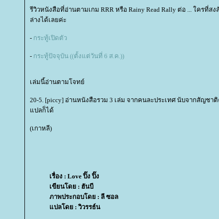
รีวิวหนังสือที่อ่านตามเกม RRR หรือ Rainy Read Rally ต่อ ... ใครที่สงส
ล่างได้เลยค่ะ
-
กระทู้เปิดตัว
-
กระทู้ปัจจุบัน ((ตั้งแต่วันที่ 6 ส.ค.))
เล่มนี้อ่านตามโจทย์
20-5. [piccy] อ่านหนังสือรวม 3 เล่ม จากคนละประเทศ นับจากสัญชาต
ปลก็ได้
(เกาหลี)
เรื่อง : Love ปิ๊ง ปิ๊ง
เขียนโดย : ฮันบี
ภาพประกอบโดย : ลี ซอล
ปลโดย : วิวรรธ์น