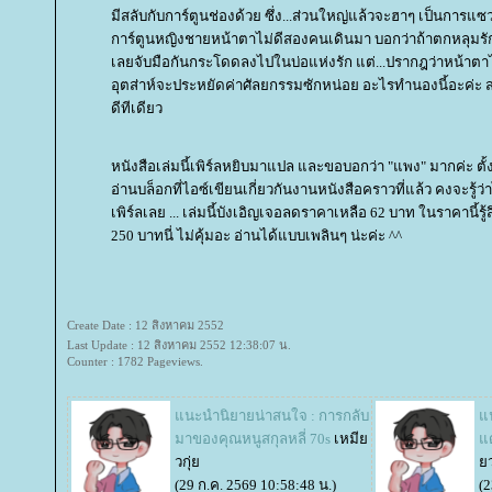
มีสลับกับการ์ตูนช่องด้วย ซึ่ง...ส่วนใหญ่แล้วจะฮาๆ เป็นการแซ
การ์ตูนหญิงชายหน้าตาไม่ดีสองคนเดินมา บอกว่าถ้าตกหลุมรักแ
เลยจับมือกันกระโดดลงไปในบ่อแห่งรัก แต่...ปรากฎว่าหน้าตาไ
อุตส่าห์จะประหยัดค่าศัลยกรรมซักหน่อย อะไรทำนองนี้อะค่ะ ส
ดีทีเดียว
หนังสือเล่มนี้เพิร์ลหยิบมาแปล และขอบอกว่า "แพง" มากค่ะ ตั้
อ่านบล็อกที่ไอซ์เขียนเกี่ยวกันงานหนังสือคราวที่แล้ว คงจะรู้ว่
เพิร์ลเลย ... เล่มนี้บังเอิญเจอลดราคาเหลือ 62 บาท ในราคานี้รู้สึก
250 บาทนี่ ไม่คุ้มอะ อ่านได้แบบเพลินๆ น่ะค่ะ ^^
Create Date : 12 สิงหาคม 2552
Last Update : 12 สิงหาคม 2552 12:38:07 น.
Counter : 1782 Pageviews.
นะนำนิยายน่าสนใจ : การกลับ
น
มาของคุณหนูสกุลหลี่ 70s
เหมี
ด
วกุ่
ว
(29 ก.ค. 2569 10:58:48 น.)
(2