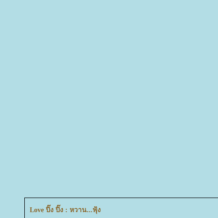
Love ปิ๊ง ปิ๊ง : หวาน...ฟุ้ง