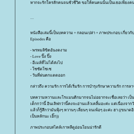
หากจะรักใครสักคนจนชั่วชีวิต ขอให้คนคนนั้นเป็นเธอเพียงคนเ
....
หนังสือเล่มนี้เป็นบทความ + กลอนเปล่า + ภาพประกอบ เกี่ยวกั
Episodes คือ
- พรหมลิขิตอันงดงาม
- Love ปิ๊ง ปิ๊ง
- อีเมล์ที่ไม่ได้ส่งไป
- โซซัดโซเซ
- วันที่ฝนตกแดดออก
กล่าวถึง ความรัก การได้เริ่มรัก การบำรุงรักษาความรัก การ
บทความหวานและโรแมนติกมากจนไม่อยากจะเชื่อเลยว่า เป็นผู้ช
เด็กกว่านี้ อินเลิฟกว่านี้คงจะอ่านแล้วเคลิ้มอะค่ะ แต่เนื่องจาก
ล้วก็รู้สึกว่ามันฟุ้งๆ หวานๆ เลี่ยนๆ จนเพ้อๆ อะค่ะ ฮา ((ขนา
เป็นหลักนะ เอิ๊ก))
ภาพประกอบสไตล์เกาหลีดูอ่อนโยนน่ารักดี