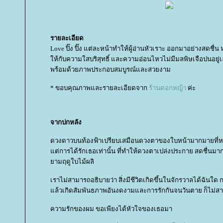
รายละเอียด
Love ปิ๊ง ปิ๊ง แต่ละหน้าทำให้ผู้อ่านหัวเราะ ออกมาอย่างสดชื่น 
ห้กับความใสบริสุทธิ์ และความอ่อนไหวไม่มีมลพิษเจือปนอยู่เ
พร้อมด้วยภาพประกอบสมบูรณ์และสวยงาม
* ขอบคุณภาพและรายละเอียดจาก
ร้านดอกหญ้า
ค่ะ
จากปกหลัง
ดวงดาวบนท้องฟ้าเปรียบเสมือนดวงตาของใบหน้ามากมายที่หล
ต่การได้รักเธอเท่านั้น ที่ทำให้ดวงตาเปล่งประกาย สดชื่นม
ามฤดูใบไม้ผลิ
เราไม่สามารถอธิบายว่า สิ่งมีชีวิตเกิดขึ้นในจักรวาลได้ฉันใด
ล้วเกิดสัมพันธภาพอันงดงามและการรักกันจนวันตาย ก็ไม่สาม
ความรักของผม ขอเพียงได้หัวใจของเธอมา