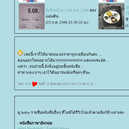
26
วิ่งข้างบ้าน 1,5-8 ก.ค. 2569
สอง
เว
ผ่นดิน
ช้
(15 ก.ค. 2569 23:39:35 น.)
(1
เล่มนี้เราก็ได้มาตอนเจอราคาถูกเหมือนกันค่ะ ....
ตอนออกใหม่อยากได้มากกกกกกกกกกก แต่แพงชะมัด ...
ต่ว่า...จนป่านนี้ ยังนิ่งอยู่บนชั้นหนังสือ ...
ท่าทางจะเบาๆ เอาไว้คั่นอารมณ์เครียดๆ ดีนะ
ดย:
นัทธ์
วันที่: 12 สิงหาคม 2552 เวลา:21:08:42 น.
ดู Index รายชื่อหนังสืออื่นๆ ที่ไอซ์ได้รีวิวไปแล้วตามลิงก์ข้างล่างค่ะ
-
หนังสือภาษาอังกฤษ
Index Bookshelf : English Books