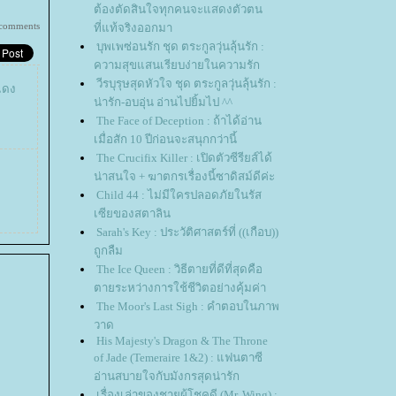
ต้องตัดสินใจทุกคนจะแสดงตัวตน
 comments
ที่แท้จริงออกมา
บุพเพซ่อนรัก ชุด ตระกูลวุ่นลุ้นรัก :
ความสุขแสนเรียบง่ายในความรัก
วีรบุรุษสุดหัวใจ ชุด ตระกูลวุ่นลุ้นรัก :
แดง
น่ารัก-อบอุ่น อ่านไปยิ้มไป ^^
The Face of Deception : ถ้าได้อ่าน
เมื่อสัก 10 ปีก่อนจะสนุกกว่านี้
The Crucifix Killer : เปิดตัวซีรียส์ได้
น่าสนใจ + ฆาตกรเรื่องนี้ซาดิสม์ดีค่ะ
Child 44 : ไม่มีใครปลอดภัยในรัส
เซียของสตาลิน
Sarah's Key : ประวัติศาสตร์ที่ ((เกือบ))
ถูกลืม
The Ice Queen : วิธีตายที่ดีที่สุดคือ
ตายระหว่างการใช้ชีวิตอย่างคุ้มค่า
The Moor's Last Sigh : คำตอบในภาพ
วาด
His Majesty's Dragon & The Throne
of Jade (Temeraire 1&2) : แฟนตาซี
อ่านสบายใจกับมังกรสุดน่ารัก
เรื่องเล่าของชายผู้โชคดี (Mr. Wing) :