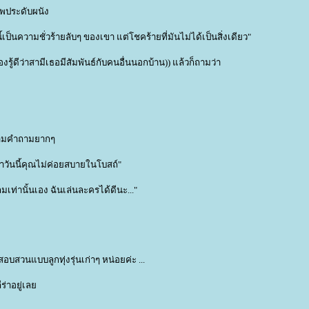
พประดับผนัง
ป็นความชั่วร้ายลับๆ ของเขา แต่โชคร้ายที่มันไม่ได้เป็นสิ่งเดียว"
งรู้ดีว่าสามีเธอมีสัมพันธ์กับคนอื่นนอกบ้าน)) แล้วก็ถามว่า
ี่ถามคำถามยากๆ
ินว่าวันนี้คุณไม่ค่อยสบายในโบสถ์"
เท่านั้นเอง ฉันเล่นละครได้ดีนะ..."
วนแบบลูกทุ่งรุ่นเก่าๆ หน่อยค่ะ ...
ีร่าอยู่เล