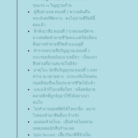
รุนแรง vs วิญญาณร้า
คู่สืบต่างภพ ตอนที่ 2 ความฝันคืน
พระจันทร์ซีดจาง : คงไม่อ่านซีรียส์นี้
ต่อแล้ว
ฟ้าสั่งมาสืบ ตอนที่ 3 บาดแผลปีศาจ :
าเสพติดทำลายชีวิตคน แต่ก็ยังมีคน
ที่อยากทำลายชีวิตตัวเองอยู่ดี
ตำรวจหน่วยสืบวิญญาณ ตอนที่ 3
กะรอยลับฉบับแมวเหมียว : เป็นแนว
สืบสวนที่อ่านสบายใจดีจัง
าคุโมะ นักสืบวิญญาณ ตอนที่ 3 แสง
สว่าง ณ ปลายทาง : น่าจะปรับโทษคน
ก่อคดีข่มขืนเป็นประหารชีวิตได้แล้ว
ละแล้วก็ไม่เหลือใคร : พล็อตนิยา
คลาสสิกที่ถูกจับมาใช้ได้อย่างน่า
สนใจ
ไม่ทำงานออฟฟิศได้ไหมเนี่ย : อยาก
ไปลองทำอาชีพอื่นๆ บ้างจัง
คุณพ่อหัวขโมย : เมื่อหัวขโมยสวม
บทคุณพ่อนักสืบกำมะลอ
Split Second : เสี้ยววินาทีที่จำเป็น