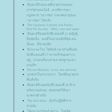
คินดะอิจิ ตอน คดีฆาตกรรมของ
สารวัตรเคนโมจิ : ควรพิจารณา
กฎหมาย "เยาวชน" และลดอายุของ
"เยาวชน" ได้แล้ว
The Guernsey Literary and Potato
Peel Pie Society : Witty, cute and warm
คินดะอิจิยอดนักสืบ ตอนที่ 21 หญิงผู้
ถือพัดจีน : คนที่ไม่น่าสงสัยที่สุด คน
นั้นล่ะ...ที่น่าสงสั
มิเกะเนะโกะ โฮส์มส์ แมวสามสียอด
นักสืบ ตอนที่ 17 ความรักของสาว 4
ฤดู : อ่านเพลินๆ ตามมาตรฐานแมว
สามสีฯ
Eleven Minutes : Love, sex and soul
ฆาตกรในกระจกเงา : ใครคือฆาตกร
ที่แท้จริง
คินดะอิจิ ยอดนักสืบ ตอนที่ 20 ข้าง
หลังบานประตู : หลอกล่อให้เดา
ฆาตกรตัวจริง
The Kill Artist : ลุ้นกับปฏิบัติการ
สายลับ
ศกนาฎกรรมอำพราง : โรคจิต