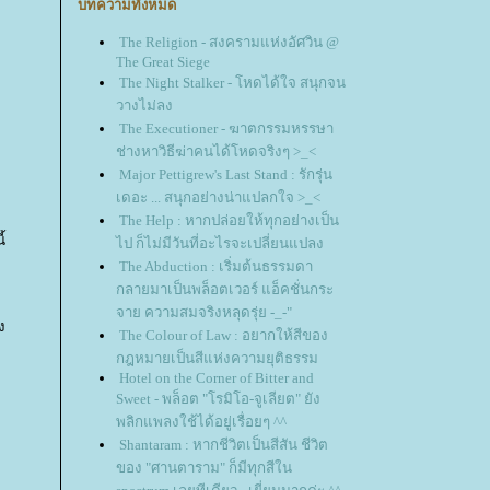
บทความทั้งหมด
The Religion - สงครามแห่งอัศวิน @
The Great Siege
The Night Stalker - โหดได้ใจ สนุกจน
วางไม่ลง
The Executioner - ฆาตกรรมหรรษา
ช่างหาวิธีฆ่าคนได้โหดจริงๆ >_<
Major Pettigrew's Last Stand : รักรุ่น
เดอะ ... สนุกอย่างน่าแปลกใจ >_<
The Help : หากปล่อยให้ทุกอย่างเป็น
้
ไป ก็ไม่มีวันที่อะไรจะเปลี่ยนแปลง
The Abduction : เริ่มต้นธรรมดา
กลายมาเป็นพล็อตเวอร์ แอ็คชั่นกระ
จาย ความสมจริงหลุดรุ่ย -_-"
ง
The Colour of Law : อยากให้สีของ
กฎหมายเป็นสีแห่งความยุติธรรม
Hotel on the Corner of Bitter and
Sweet - พล็อต "โรมิโอ-จูเลียต" ยัง
พลิกแพลงใช้ได้อยู่เรื่อยๆ ^^
Shantaram : หากชีวิตเป็นสีสัน ชีวิต
ของ "ศานตาราม" ก็มีทุกสีใน