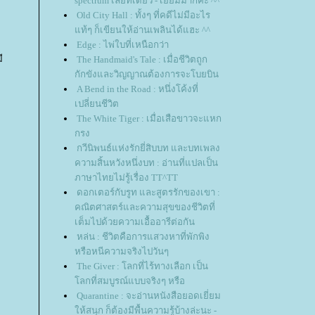
spectrum เลยทีเดียว - เยี่ยมมากค่ะ ^^
Old City Hall : ทั้งๆ ที่คดีไม่มีอะไร
ท้ๆ ก็เขียนให้อ่านเพลินได้แฮะ ^^
Edge : ไพ่ใบที่เหนือกว่า
ี
The Handmaid's Tale : เมื่อชีวิตถูก
กักขังและวิญญาณต้องการจะโบยบิน
A Bend in the Road : หนึ่งโค้งที่
เปลี่ยนชีวิต
The White Tiger : เมื่อเสือขาวจะแหก
กรง
กวีนิพนธ์แห่งรักยี่สิบบท และบทเพลง
ความสิ้นหวังหนึ่งบท : อ่านที่แปลเป็น
ภาษาไทยไม่รู้เรื่อง TT^TT
ดอกเตอร์กับรูท และสูตรรักของเขา :
คณิตศาสตร์และความสุขของชีวิตที่
เต็มไปด้วยความเอื้ออารีต่อกัน
หล่น : ชีวิตคือการแสวงหาที่พักพิง
หรือหนีความจริงไปวันๆ
The Giver : โลกที่ไร้ทางเลือก เป็น
ลกที่สมบูรณ์แบบจริงๆ หรือ
Quarantine : จะอ่านหนังสือยอดเยี่ยม
ห้สนุก ก็ต้องมีพื้นความรู้บ้างล่ะนะ -