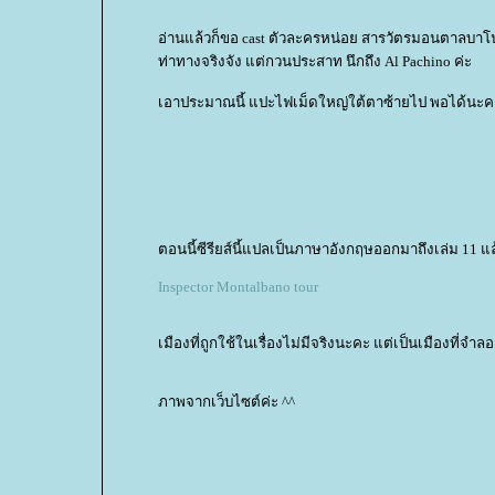
อ่านแล้วก็ขอ cast ตัวละครหน่อย สารวัตรมอนตาลบาโน น
ท่าทางจริงจัง แต่กวนประสาท นึกถึง Al Pachino ค่ะ
เอาประมาณนี้ แปะไฟเม็ดใหญ่ใต้ตาซ้ายไป พอได้นะค
ตอนนี้ซีรียส์นี้แปลเป็นภาษาอังกฤษออกมาถึงเล่ม 11 แ
Inspector Montalbano tour
เมืองที่ถูกใช้ในเรื่องไม่มีจริงนะคะ แต่เป็นเมืองที่จำล
ภาพจากเว็บไซต์ค่ะ ^^