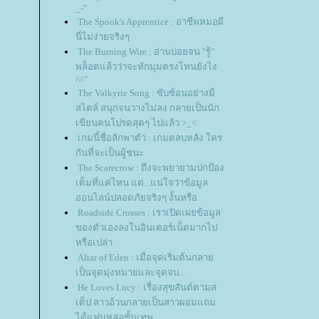
_-"
The Spook's Apprentice : อาชีพหมอผี
นี่ไม่ง่ายจริงๆ
The Burning Wire : อ่านบ่อยจน "รู้"
พล็อตแล้วว่าจะหักมุมตรงไหนยังไง
^^"
The Valkyrie Song : ซับซ้อนอย่างมี
สไตล์ สนุกจนวางไม่ลง กลายเป็นนัก
เขียนคนโปรดสุดๆ ไปแล้ว >_<
เกมนี้ชื่อลักพาตัว : เกมตลบหลัง ใคร
กันที่จะเป็นผู้ชนะ
The Scarecrow : ถึงจะพยายามปกป้อง
เต็มที่แค่ไหน แต่...แน่ใจว่าข้อมูล
ออนไลน์ปลอดภัยจริงๆ งั้นหรือ
Roadside Crosses : เราเปิดเผยข้อมูล
ของตัวเองลงในอินเตอร์เน็ตมากไป
หรือเปล่า
Altar of Eden : เมื่อจุดเริ่มต้นกลา
เป็นจุดมุ่งหมายและจุดจบ...
He Loves Lucy : เรื่องสุขสันต์ตามส
เต็ป สาวอ้วนกลายเป็นสาวผอมแถม
ได้แฟนหล่อขั้นเทพ