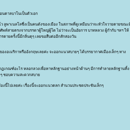
ตรมอนตาลบาโนเป็นตัวเอก
ลโว ลูพาเนลโลซึ่งเป็นคนดังของเมือง ในสภาพที่ดูเหมือนว่าจะหัวใจวายตายขณะม
พท์สายตรงจากบรรดาผู้ใหญ่ผู้โต ไม่ว่าจะเป็นอัยการ บาทหลวง ผู้กำกับ ฯลฯ ให้
รตายครั้งนี้มีกลิ่นตุๆ เลยขอสืบต่ออีกสักสองวัน
ของอเมริกาหรืออังกฤษเลยค่ะ จะออกแนวสบายๆ ได้บรรยากาศเมืองเล็กๆ ทาง
ฎเกณฑ์อะไร หลอกลวงเพื่อหาหลักฐานอย่างหน้าด้านๆ มีการทำลายหลักฐานทิ้ง
์ดีๆ ชอบความสะดวกสบา
รื่องนี้ไปเลยค่ะ เรื่องนี้จะออกแนวตลก สำนวนประชดประชันเล็กๆ