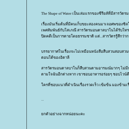
The Shape of Water เป็นเล่มแรกของซีรียส์ที่มีสารวั
เรื่องมันเริ่มต้นที่มีคนเก็บขยะสองคนมาเจอศพของซิ
เพศสัมพันธ์กับโสเภณี สารวัตรมอนตาลบาโนได้รับโทรศั
ปิดคดีเป็นการตายโดยธรรมชาติ แต่...สารวัตรรู้สึกว่ากา
บรรยากาศในเรื่องจะไม่เหมือนหนังสือสืบสวนสอบสวน
ตอนใต้ของอิตาลี
สารวัตรมอนตาลบาโนก็สืบสวนตามอารมณ์มากๆ ไม่มีก
ตามใจฉันอีกต่างหาก เขาชอบอาหารอร่อยๆ ชอบไวน
ครที่ชอบแนวที่ดำเนินเรื่องรวดเร็ว เข้มข้น มองข้ามเ
...
กตัวอย่างฉากหน่อยนะคะ