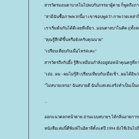
สารวัตรมอนตาบาลโนไปพบกับภรรยาผู้ตาย ก็พูดถึงภา
"สามีฉันซื้อภาพพวกนี้มา เขาชอบพูดว่า ภาพวาดเหล่านี้เ
เราเริ่มต้นกันได้ดีเลยทีเดียว...มอนตาลบาโนคิด ((ทั้งสอ
"คุณรู้สึกดีขึ้นหรือยังครับคุณนาย"
"เปรียบเทียบกับเมื่อไหร่ล่ะคะ"
สารวัตรถึงกับอึ้ง รู้สึกเหมือนกำลังอยู่ต่อหน้าคุณครูท
"เอ่อ...ผม - ผมไม่รู้สิ เปรียบเทียบกับเมื่อเช้า...ผมได้ย
"ไม่สบายเหรอ? ฉันสบายดี ฉันก็แค่เสแสร้งทำเป็นเป็นลม
...
ออกแนวตลกหน้าตาย อ่านแบบสบายๆ ได้กลิ่นอายการสอบส
หนังสือเล่มนี้ตีพิมพ์ในอิตาลีตั้งแต่ปี 1994 ยังใช้เงินไปล