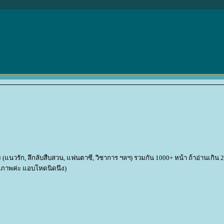
่ม (แนวรัก, ลึกลับสืบสวน, แฟนตาซี, วิชาการ ฯลฯ) รวมกัน 1000+ หน้า ถ้าอ่านเกิน 
ายภาพค่ะ แอบโหดนิดนึง)