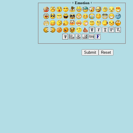
+
Emotion
+