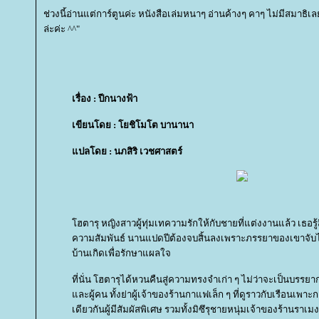
ช่วงนี้อ่านแต่การ์ตูนค่ะ หนังสือเล่มหนาๆ อ่านค้างๆ คาๆ ไม่มีสมาธิเล
ล่ะค่ะ ^^"
เรื่อง : ปีกนางฟ้า
เขียนโดย : โยชิโมโต บานานา
ปลโดย : นภสิริ เวชศาสตร์
ฮตารุ หญิงสาวผู้ทุ่มเทความรักให้กับชายที่แต่งงานแล้ว เธอรู้สึ
ความสัมพันธ์ นานแปดปีต้องจบสิ้นลงเพราะภรรยาของเขาจับไ
บ้านเกิดเพื่อรักษาแผลใจ
ที่นั่น โฮตารุได้หวนคืนสู่ความทรงจำเก่า ๆ ไม่ว่าจะเป็นบรรย
ละผู้คน ทั้งย่าผู้เจ้าของร้านกาแฟเล็ก ๆ ที่ดูราวกับเรือนเพาะ
เดียวกันผู้มีสัมผัสพิเศษ รวมทั้งมิซึรุชายหนุ่มเจ้าของร้านราเม