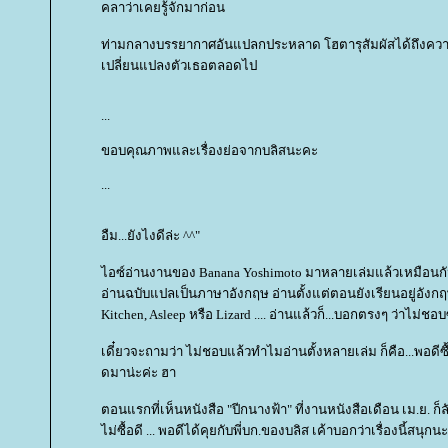
คลาว่าเคยรู้จักมาก่อน
ท่ามกลางบรรยากาศอันแปลกประหลาด โฮตารุสัมผัสได้ถึงความรู
เปลี่ยนแปลงตัวเธอตลอดไป
...
ขอบคุณภาพและเรื่องย่อจากบลิสนะคะ
...
อืม...ยังไงดีล่ะ ^^"
ไอซ์อ่านงานของ Banana Yoshimoto มาหลายเล่มแล้วเหมือนกัน
อ่านฉบับแปลเป็นภาษาอังกฤษ อ่านตั้งแต่ตอนยังเรียนอยู่อังกฤ
Kitchen, Asleep หรือ Lizard .... อ่านแล้วก็...บอกตรงๆ ว่าไม่ชอบซ
เดี๋ยวจะถามว่า ไม่ชอบแล้วทำไมอ่านตั้งหลายเล่ม ก็คือ...พอดี
ดมาน่ะค่ะ ฮา
ตอนแรกที่เห็นหนังสือ "ปีกนางฟ้า" ที่งานหนังสือเดือน เม.ย. ก็
ไม่ซื้อดี ... พอดีได้คุยกับพี่บก.ของบลิส เค้าบอกว่าเรื่องนี้สนุก