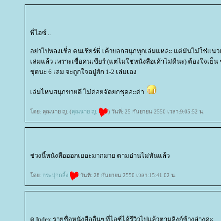
พี่ไอซ์ ..
อย่าไปหลงเชื่อ คนเชียร์พี่ เค้าบอกสนุกทุกเล่มแหล่ะ แต่มันไม่ใช่
เล่มแล้ว เพราะเชื่อคนเชียร์ (แต่ไม่ใช่หนังสือเค้าไม่ดีนะ) ต้องใจเย็น 
ชุดนะ 6 เล่ม จะถูกใจอยู่สัก 1-2 เล่มเอง
เล่มไหนสนุกขายดี ไม่ค่อยจัดยกชุดอะค่า..
ดย: คุณนาย ญ. (
คุณนาย ญ.
) วันที่: 25 กันยายน 2550 เวลา:9:05:52 น.
ช่วงนี้หนังสือออกเยอะมากมาย ตามอ่านไม่ทันแล้ว
ดย:
กระปุกกลิ้ง
วันที่: 28 กันยายน 2550 เวลา:15:41:02 น.
ดู Index รายชื่อหนังสืออื่นๆ ที่ไอซ์ได้รีวิวไปแล้วตามลิงก์ข้างล่างค่ะ