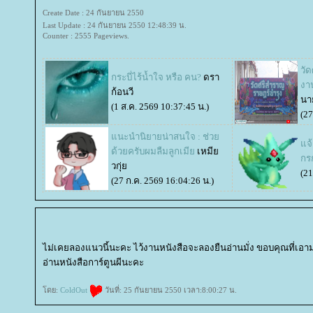
Create Date : 24 กันยายน 2550
Last Update : 24 กันยายน 2550 12:48:39 น.
Counter : 2555 Pageviews.
วัด
กระบี่ไร้น้ำใจ หรือ คน?
ดรา
งา
ก้อนวี
นา
(1 ส.ค. 2569 10:37:45 น.)
(27
นะนำนิยายน่าสนใจ : ช่ว
จ้
ด้วยครับผมลืมลูกเมี
เหมี
กร
วกุ่
(21
(27 ก.ค. 2569 16:04:26 น.)
ไม่เคยลองแนวนี้นะคะ ไว้งานหนังสือจะลองยืนอ่านมั่ง ขอบคุณที่เอามาแ
อ่านหนังสือการ์ตูนผีนะคะ
ดย:
ColdOut
วันที่: 25 กันยายน 2550 เวลา:8:00:27 น.