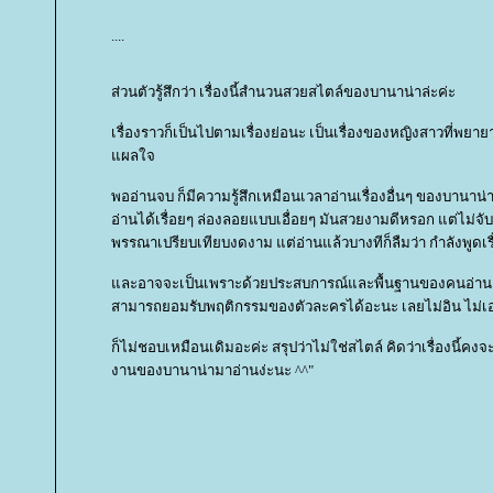
....
ส่วนตัวรู้สึกว่า เรื่องนี้สำนวนสวยสไตล์ของบานาน่าล่ะค่ะ
เรื่องราวก็เป็นไปตามเรื่องย่อนะ เป็นเรื่องของหญิงสาวที่พย
ผลใจ
พออ่านจบ ก็มีความรู้สึกเหมือนเวลาอ่านเรื่องอื่นๆ ของบานาน่า .
อ่านได้เรื่อยๆ ล่องลอยแบบเอื่อยๆ มันสวยงามดีหรอก แต่ไม่จั
พรรณาเปรียบเทียบงดงาม แต่อ่านแล้วบางทีก็ลืมว่า กำลังพูดเรื
ละอาจจะเป็นเพราะด้วยประสบการณ์และพื้นฐานของคนอ่านอย่
สามารถยอมรับพฤติกรรมของตัวละครได้อะนะ เลยไม่อิน ไม่เอ
ก็ไม่ชอบเหมือนเดิมอะค่ะ สรุปว่าไม่ใช่สไตล์ คิดว่าเรื่องนี้คงจะ
งานของบานาน่ามาอ่านง่ะนะ ^^"