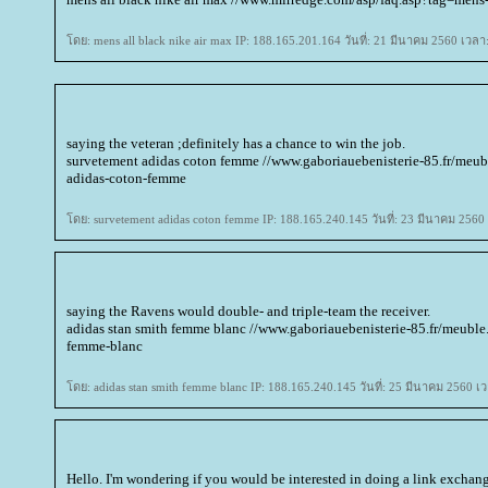
ดย: mens all black nike air max IP: 188.165.201.164 วันที่: 21 มีนาคม 2560 เวลา
saying the veteran ;definitely has a chance to win the job.
survetement adidas coton femme //www.gaboriauebenisterie-85.fr/meu
adidas-coton-femme
ดย: survetement adidas coton femme IP: 188.165.240.145 วันที่: 23 มีนาคม 2560
saying the Ravens would double- and triple-team the receiver.
adidas stan smith femme blanc //www.gaboriauebenisterie-85.fr/meuble
femme-blanc
ดย: adidas stan smith femme blanc IP: 188.165.240.145 วันที่: 25 มีนาคม 2560 เ
Hello. I'm wondering if you would be interested in doing a link exchang