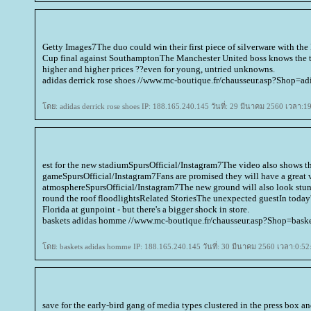
Getty Images7The duo could win their first piece of silverware with th
Cup final against SouthamptonThe Manchester United boss knows the t
higher and higher prices ??even for young, untried unknowns.
adidas derrick rose shoes //www.mc-boutique.fr/chausseur.asp?Shop=adi
ดย: adidas derrick rose shoes IP: 188.165.240.145 วันที่: 29 มีนาคม 2560 เวลา:1
est for the new stadiumSpursOfficial/Instagram7The video also shows t
gameSpursOfficial/Instagram7Fans are promised they will have a great 
atmosphereSpursOfficial/Instagram7The new ground will also look stu
round the roof floodlightsRelated StoriesThe unexpected guestIn today'
Florida at gunpoint - but there's a bigger shock in store.
baskets adidas homme //www.mc-boutique.fr/chausseur.asp?Shop=bask
ดย: baskets adidas homme IP: 188.165.240.145 วันที่: 30 มีนาคม 2560 เวลา:0:52
save for the early-bird gang of media types clustered in the press box and