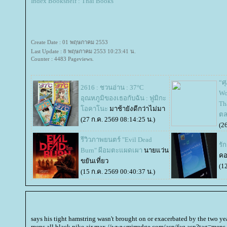
Index Bookshelf : Thai Books
Create Date : 01 พฤษภาคม 2553
Last Update : 8 พฤษภาคม 2553 10:23:41 น.
Counter : 4483 Pageviews.
“ศุ
2616 : ชวนอ่าน : 37°C
Wo
อุณหภูมิของเธอกับฉัน : ฟูมิกะ
Th
อคาโนะ
มาช้ายังดีกว่าไม่มา
ตล
(27 ก.ค. 2569 08:14:25 น.)
(2
รีวิวภาพยนตร์ "Evil Dead
รั
Burn" ผีอมตะแผดเผา
นายแว่น
คอ
ขยันเที่ยว
(1
(15 ก.ค. 2569 00:40:37 น.)
says his tight hamstring wasn't brought on or exacerbated by the two ye
mens all black nike air max //www.mirredge.com/asp/faq.asp?tag=mens-