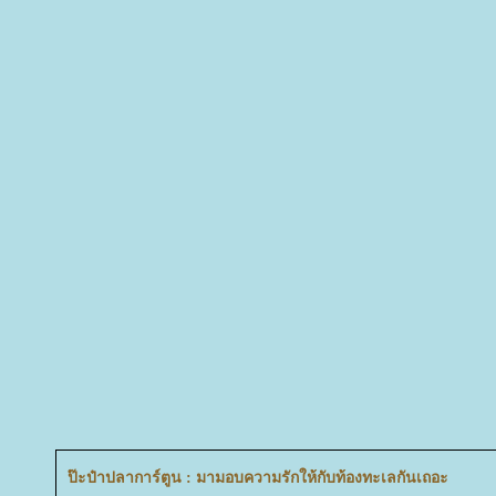
ป๊ะป๋าปลาการ์ตูน : มามอบความรักให้กับท้องทะเลกันเถอะ