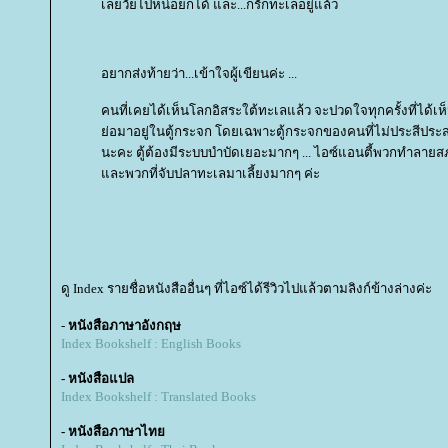
เลยวัยไปหน่อยก็ได้ และ...ก็รักทะเลอยู่แล้ว
อยากส่งท้ายว่า...เข้าใจผู้เขียนค่ะ ...
คนที่เคยได้เห็นโลกอิสระใต้ทะเลแล้ว จะปวดใจทุกครั้งที่ได้เห็
่อมาอยู่ในตู้กระจก โดยเฉพาะตู้กระจกของคนที่ไม่ประสีประสา
นะคะ ตู้ต้องมีระบบบำบัดเยอะมากๆ ... ไอซ์แอนตี้พวกทำลา
ละพวกที่จับปลาทะเลมาเลี้ยงมากๆ ค่ะ
ดู Index รายชื่อหนังสืออื่นๆ ที่ไอซ์ได้รีวิวไปแล้วตามลิงก์ข้างล่างค่ะ
-
หนังสือภาษาอังกฤษ
Index Bookshelf : English Books
- หนังสือแปล
Index Bookshelf : Translated Books
- หนังสือภาษาไท