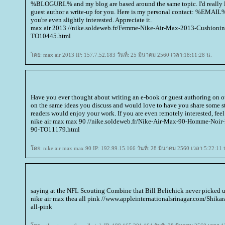
%BLOGURL% and my blog are based around the same topic. I'd really li
guest author a write-up for you. Here is my personal contact: %EMAIL%
you're even slightly interested. Appreciate it.
max air 2013 //nike.soldeweb.fr/Femme-Nike-Air-Max-2013-Cushioni
TO10445.html
ดย: max air 2013 IP: 157.7.52.183 วันที่: 25 มีนาคม 2560 เวลา:18:11:28 น.
Have you ever thought about writing an e-book or guest authoring on o
on the same ideas you discuss and would love to have you share some s
readers would enjoy your work. If you are even remotely interested, feel
nike air max max 90 //nike.soldeweb.fr/Nike-Air-Max-90-Homme-Noir
90-TO11179.html
ดย: nike air max max 90 IP: 192.99.15.166 วันที่: 28 มีนาคม 2560 เวลา:5:22:11 
saying at the NFL Scouting Combine that Bill Belichick never picked 
nike air max thea all pink //www.appleinternationalsrinagar.com/Shikar
all-pink