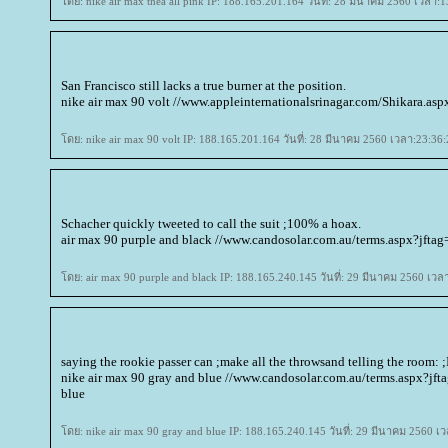
ดย: nike air max thea all pink IP: 188.165.201.164 วันที่: 28 มีนาคม 2560 เวลา:1
San Francisco still lacks a true burner at the position.
nike air max 90 volt //www.appleinternationalsrinagar.com/Shikara.asp
ดย: nike air max 90 volt IP: 188.165.201.164 วันที่: 28 มีนาคม 2560 เวลา:23:36:
Schacher quickly tweeted to call the suit ;100% a hoax.
air max 90 purple and black //www.candosolar.com.au/terms.aspx?jftag
ดย: air max 90 purple and black IP: 188.165.240.145 วันที่: 29 มีนาคม 2560 เวล
saying the rookie passer can ;make all the throwsand telling the room: ;I
nike air max 90 gray and blue //www.candosolar.com.au/terms.aspx?jft
blue
ดย: nike air max 90 gray and blue IP: 188.165.240.145 วันที่: 29 มีนาคม 2560 เ