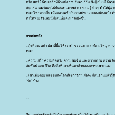
หรือ สัตว์ ใต้ทะเลลึกที่ล้วนมีความสัมพันธ์กัน ซึ่งผู้เขียนได้
สนุกสนานพร้อมๆไปกับสอดแทรกสาระความรู้ต่างๆ ทำให้ผู้อ่า
ทะเลไทยมากขึ้น เมื่อผสานเข้ากับภาพประกอบของน้องแป้ง ภัท
ทำให้หนังสือเล่มนี้มีเสน่ห์และน่ารักยิ่งขึ้น
จากปกหลัง
...กุ้งที่มองหน้า ปลาที่ยิ้มให้ เงาดำของฉลามวาฬยาวใหญ่ ทา
ทะเล...
...ความเศร้า ความผิดหวัง ความขมขื่น และความตาย ความรั
สัมพันธ์ และ ชีวิต คือสิ่งที่เขาเห็นมาด้วยสองตาของเขาเอง...
...เขาเพียงอยากเขียนถึงโลกที่เขา "รัก" เผื่อจะมีคนอ่านแล้วรู้ส
"รัก" บ้าง
....
อืม...บนปกเขียนว่า ป๊ะป๋าปลาการ์ตูน เป็น ใต้ทะเลมีความรัก ภาค