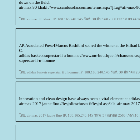
down on the field.
air max 90 khaki //www.candosolar.com.au/terms.aspx?jftag=air-max-9
ดย: air max 90 khaki IP: 188.165.240.145 วันที่: 30 มีนาคม 2560 เวลา:8:09:44 น
AP:Associated Press4Marcus Rashford scored the winner at the Etihad l
C.
adidas baskets superstar ii u homme //www.mc-boutique.fr/chausseur.a
superstar-ii-u-homme
ดย: adidas baskets superstar ii u homme IP: 188.165.240.145 วันที่: 30 มีนาคม 2
Innovation and clean design have always been a vital element at adidas
air max 2017 jaune fluo //lesjolieschoses.fr/lesjol.asp?alt=air-max-201
ดย: air max 2017 jaune fluo IP: 188.165.240.145 วันที่: 3 เมษายน 2560 เวลา:10: