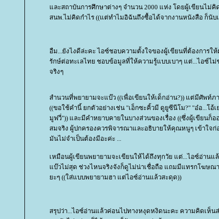
ละสถาบันการศึกษาต่างๆ จำนวน 2000 แห่ง โดยผู้เขียนไม่คิดค
สนพ.ไม่คิดกำไร ((แต่ทำไมอิฉันถึงซื้อได้จากงานหนังสือ ก็นับเ
อืม...ยังไงดีล่ะคะ ไอซ์ชอบความตั้งใจของผู้เขียนที่ต้องการให้
รักษ์ต่อทะเลไทย ชอบข้อมูลที่ให้ความรู้แบบเบาๆ แต่...ไอซ์
จริงๆ
สำนวนที่พยายามจะแบ๊ว ((เพื่อเขียนให้เด็กอ่าน?)) แต่มีศัพ
((ขอใช้คำนี้ ยกตัวอย่างเช่น "เอ็กซะคิ้วมี ดูยูซีนีโม?" "อ๋อ...โอ้เย
มูฟวี่")) และมีคำหยาบคายในบางส่วนของเรื่อง ((ซึ่งผู้เขียนก็อ
สมจริง ผู้ปกครองควรพิจารณาและอธิบายให้คุณหนูๆ เข้าใจก่อน
มันไม่จำเป็นต้องมีอะค่ะ ...
เหมือนผู้เขียนพยายามจะเขียนให้ได้ถึงทุกวัย แต่...ไอซ์อ่านแล้ว
บ๊วไม่สุด ช่วงไหนจริงจังก็ดูไม่น่าเชื่อถือ แถมมีแทรกโฆษ
ะๆ ((ใส่แบบพยายามฮา แต่ไอซ์อ่านแล้วสะดุด))
สรุปว่า...ไอซ์อ่านแล้วค่อนไปทางหงุดหงิดนะคะ ความคิดเห็น