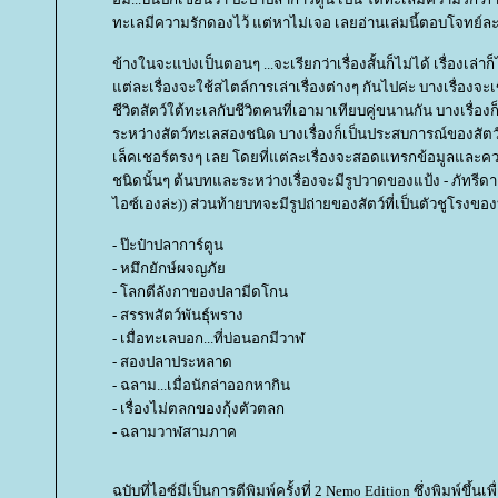
ทะเลมีความรักดองไว้ แต่หาไม่เจอ เลยอ่านเล่มนี้ตอบโจทย์ละ
ข้างในจะแบ่งเป็นตอนๆ ...จะเรียกว่าเรื่องสั้นก็ไม่ได้ เรื่องเล่า
ต่ละเรื่องจะใช้สไตล์การเล่าเรื่องต่างๆ กันไปค่ะ บางเรื่องจะ
ชีวิตสัตว์ใต้ทะเลกับชีวิตคนที่เอามาเทียบคู่ขนานกัน บางเรื่
ระหว่างสัตว์ทะเลสองชนิด บางเรื่องก็เป็นประสบการณ์ของสัตว์ท
เล็คเชอร์ตรงๆ เลย โดยที่แต่ละเรื่องจะสอดแทรกข้อมูลและความ
ชนิดนั้นๆ ต้นบทและระหว่างเรื่องจะมีรูปวาดของแป้ง - ภัทรีดา 
ไอซ์เองล่ะ)) ส่วนท้ายบทจะมีรูปถ่ายของสัตว์ที่เป็นตัวชูโรงข
- ป๊ะป๋าปลาการ์ตูน
- หมึกยักษ์ผจญภั
- โลกตีลังกาของปลามีดโกน
- สรรพสัตว์พันธุ์พราง
- เมื่อทะเลบอก...ที่บ่อนอกมีวาฬ
- สองปลาประหลาด
- ฉลาม...เมื่อนักล่าออกหากิน
- เรื่องไม่ตลกของกุ้งตัวตลก
- ฉลามวาฬสามภาค
ฉบับที่ไอซ์มีเป็นการตีพิมพ์ครั้งที่ 2 Nemo Edition ซึ่งพิมพ์ขึ้นเ