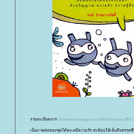
รายละเอียดจาก
//bookstore.manager.co.th/BookView.asp?ID=
เป็นภาคต่อของชุดใต้ทะเลมีความรัก สะท้อนให้เห็นถึงสรรพชีวิ