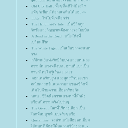
spectrum เลยทีเดียว - เยี่ยมมากค่ะ ^^
Old City Hall : ทั้งๆ ที่คดีไม่มีอะไร
ท้ๆ ก็เขียนให้อ่านเพลินได้แฮะ ^^
Edge : ไพ่ใบที่เหนือกว่า
The Handmaid's Tale : เมื่อชีวิตถูก
กักขังและวิญญาณต้องการจะโบยบิน
A Bend in the Road : หนึ่งโค้งที่
เปลี่ยนชีวิต
The White Tiger : เมื่อเสือขาวจะแหก
กรง
กวีนิพนธ์แห่งรักยี่สิบบท และบทเพลง
ความสิ้นหวังหนึ่งบท : อ่านที่แปลเป็น
ภาษาไทยไม่รู้เรื่อง TT^TT
ดอกเตอร์กับรูท และสูตรรักของเขา :
คณิตศาสตร์และความสุขของชีวิตที่
เต็มไปด้วยความเอื้ออารีต่อกัน
หล่น : ชีวิตคือการแสวงหาที่พักพิง
หรือหนีความจริงไปวันๆ
The Giver : โลกที่ไร้ทางเลือก เป็น
ลกที่สมบูรณ์แบบจริงๆ หรือ
Quarantine : จะอ่านหนังสือยอดเยี่ยม
ห้สนุก ก็ต้องมีพื้นความรู้บ้างล่ะนะ -