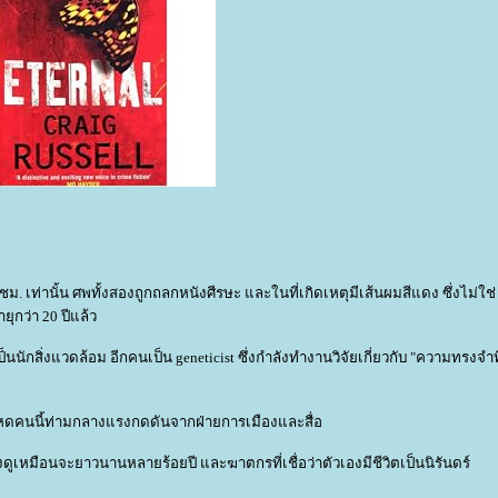
 เท่านั้น ศพทั้งสองถูกถลกหนังศีรษะ และในที่เกิดเหตุมีเส้นผมสีแดง ซึ่งไม่ใช่
ุกว่า 20 ปีแล้ว
เป็นนักสิ่งแวดล้อม อีกคนเป็น geneticist ซึ่งกำลังทำงานวิจัยเกี่ยวกับ "ความทรงจำที
หดคนนี้ท่ามกลางแรงกดดันจากฝ่ายการเมืองและสื่อ
เหมือนจะยาวนานหลายร้อยปี และฆาตกรที่เชื่อว่าตัวเองมีชีวิตเป็นนิรันดร์