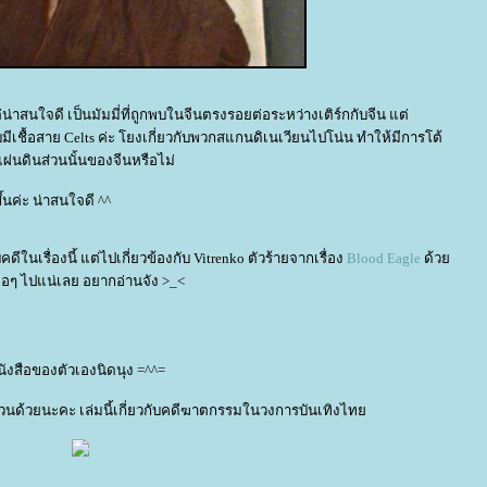
แต่น่าสนใจดี เป็นมัมมี่ที่ถูกพบในจีนตรงรอยต่อระหว่างเติร์กกับจีน แต่
มีเชื้อสาย Celts ค่ะ โยงเกี่ยวกับพวกสแกนดิเนเวียนไปโน่น ทำให้มีการโต้
นแผ่นดินส่วนนั้นของจีนหรือไม่
ึ้นค่ะ น่าสนใจดี ^^
ับคดีในเรื่องนี้ แต่ไปเกี่ยวข้องกับ Vitrenko ตัวร้ายจากเรื่อง
Blood Eagle
ด้ว
ต่อๆ ไปแน่เลย อยากอ่านจัง >_<
หนังสือของตัวเองนิดนุง =^^=
นด้วยนะคะ เล่มนี้เกี่ยวกับคดีฆาตกรรมในวงการบันเทิงไท