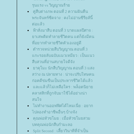
รุนแรง vs วิญญาณร้า
คู่สืบต่างภพ ตอนที่ 2 ความฝันคืน
พระจันทร์ซีดจาง : คงไม่อ่านซีรียส์นี้
ต่อแล้ว
ฟ้าสั่งมาสืบ ตอนที่ 3 บาดแผลปีศาจ :
าเสพติดทำลายชีวิตคน แต่ก็ยังมีคน
ที่อยากทำลายชีวิตตัวเองอยู่ดี
ตำรวจหน่วยสืบวิญญาณ ตอนที่ 3
กะรอยลับฉบับแมวเหมียว : เป็นแนว
สืบสวนที่อ่านสบายใจดีจัง
าคุโมะ นักสืบวิญญาณ ตอนที่ 3 แสง
สว่าง ณ ปลายทาง : น่าจะปรับโทษคน
ก่อคดีข่มขืนเป็นประหารชีวิตได้แล้ว
ละแล้วก็ไม่เหลือใคร : พล็อตนิยา
คลาสสิกที่ถูกจับมาใช้ได้อย่างน่า
สนใจ
ไม่ทำงานออฟฟิศได้ไหมเนี่ย : อยาก
ไปลองทำอาชีพอื่นๆ บ้างจัง
คุณพ่อหัวขโมย : เมื่อหัวขโมยสวม
บทคุณพ่อนักสืบกำมะลอ
Split Second : เสี้ยววินาทีที่จำเป็น