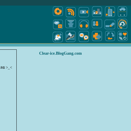
Clear-ice.BlogGang.com
นเลย >_<