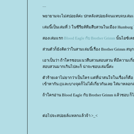
....
พยายามจะไม่สปอยล์ค่ะ ปกหลังสปอยล์จนแทบจบเล่มเ
เล่มนี้เป็นเล่มที่ 3 ในซีรียส์ทีมสืบสวนในเมือง Humbu
สองเล่มแรก
Blood Eagle กับ Brother Grimm
นั้นไอซ์เค
ส่วนตัวก็ยังคิดว่าในสามเล่มนี้เรื่อง Brother Grimm สนุ
เอาเป็นว่า ถ้าใครชอบแนวสืบสวนสอบสวน ที่มีความเก
สอบสวนมากเกินไปละก็ น่าจะชอบเล่มนี้ค่ะ
ตัวร้ายเดาไม่ยากว่าเป็นใคร แต่ที่น่าสนใจในเรื่องก็คื
เข้าหากัน ((และบางจุดก็ไม่ได้เกี่ยวกันเลย ใส่มาหลอกส
ถ้าใครอ่าน Blood Eagle กับ Brother Grimm แล้วชอบ ก็
ต่อไปจะสปอยล์แหลกแล้วจ้า >_<