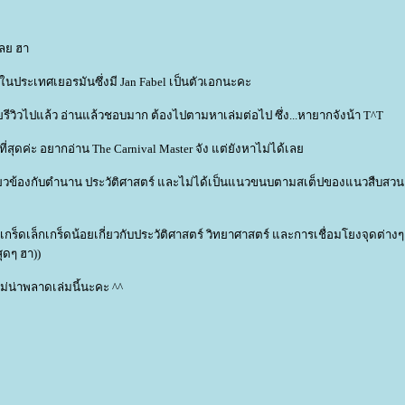
ลย ฮา
rg ในประเทศเยอรมันซึ่งมี Jan Fabel เป็นตัวเอกนะคะ
ยรีวิวไปแล้ว อ่านแล้วชอบมาก ต้องไปตามหาเล่มต่อไป ซึ่ง...หายากจังน้า T^T
กที่สุดค่ะ อยากอ่าน The Carnival Master จัง แต่ยังหาไม่ได้เล
ี่ยวข้องกับตำนาน ประวัติศาสตร์ และไม่ได้เป็นแนวขนบตามสเต็ปของแนวสืบสวน
อ เกร็ดเล็กเกร็ดน้อยเกี่ยวกับประวัติศาสตร์ วิทยาศาสตร์ และการเชื่อมโยงจุดต่างๆ
ุดๆ ฮา))
ไม่น่าพลาดเล่มนี้นะคะ ^^