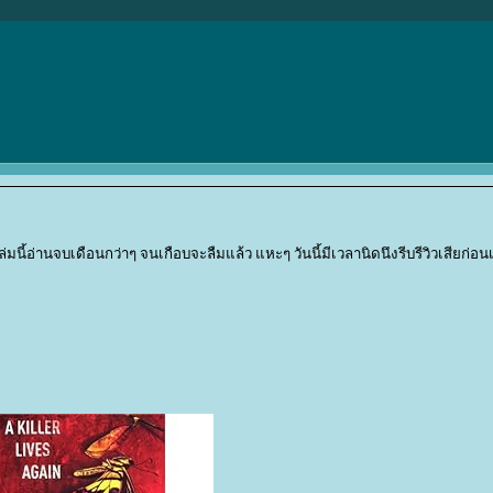
่มนี้อ่านจบเดือนกว่าๆ จนเกือบจะลืมแล้ว แหะๆ วันนี้มีเวลานิดนึงรีบรีวิวเสียก่อ