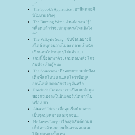
_-"
The Spook's Apprentice : อาชีพหมอผี
นี่ไม่ง่ายจริงๆ
The Burning Wire : อ่านบ่อยจน "รู้"
พล็อตแล้วว่าจะหักมุมตรงไหนยังไง
^^"
The Valkyrie Song : ซับซ้อนอย่างมี
สไตล์ สนุกจนวางไม่ลง กลายเป็นนัก
เขียนคนโปรดสุดๆ ไปแล้ว >_<
เกมนี้ชื่อลักพาตัว : เกมตลบหลัง ใคร
กันที่จะเป็นผู้ชนะ
The Scarecrow : ถึงจะพยายามปกป้อง
เต็มที่แค่ไหน แต่...แน่ใจว่าข้อมูล
ออนไลน์ปลอดภัยจริงๆ งั้นหรือ
Roadside Crosses : เราเปิดเผยข้อมูล
ของตัวเองลงในอินเตอร์เน็ตมากไป
หรือเปล่า
Altar of Eden : เมื่อจุดเริ่มต้นกลา
เป็นจุดมุ่งหมายและจุดจบ...
He Loves Lucy : เรื่องสุขสันต์ตามส
เต็ป สาวอ้วนกลายเป็นสาวผอมแถม
ได้แฟนหล่อขั้นเทพ