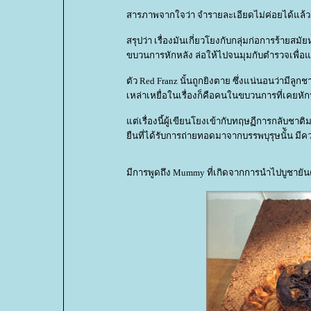
สารภาพจากใจว่า จำรายละเอียดไม่ค่อยได้แล้วง
สรุปว่า เรื่องมันเกี่ยวโยงกับกลุ่มก่อการร้ายสมั
ขบวนการหักหลัง ล่อให้ไปจนมุมกับตำรวจเพื่อ
ตัว Red Franz นั้นถูกยิงตาย ซึ่งแน่นอนว่ามีลู
เหล่าเหยื่อในเรื่องก็คือคนในขบวนการที่เคยหักห
ต่เรื่องนี้ผู้เขียนโยงเข้ากับทฤษฏีการกลับชาติ
ืนที่ได้รับการถ่ายทอดมาจากบรรพบุรุษนั้ัน ม
มีการพูดถึง Mummy ที่เกิดจากการนำไปบูชายันต