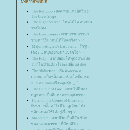
บทความทั้งหมด
The Religion - สงครามแห่งอัศวิน @
The Great Siege
The Night Stalker - โหดได้ใจ สนุกจน
วางไม่ลง
The Executioner - ฆาตกรรมหรรษา
ช่างหาวิธีฆ่าคนได้โหดจริงๆ >_<
Major Pettigrew's Last Stand : รักรุ่น
เดอะ ... สนุกอย่างน่าแปลกใจ >_<
The Help : หากปล่อยให้ทุกอย่างเป็น
ไป ก็ไม่มีวันที่อะไรจะเปลี่ยนแปลง
The Abduction : เริ่มต้นธรรมดา
กลายมาเป็นพล็อตเวอร์ แอ็คชั่นกระ
จาย ความสมจริงหลุดรุ่ย -_-"
The Colour of Law : อยากให้สีของ
กฎหมายเป็นสีแห่งความยุติธรรม
Hotel on the Corner of Bitter and
Sweet - พล็อต "โรมิโอ-จูเลียต" ยัง
พลิกแพลงใช้ได้อยู่เรื่อยๆ ^^
Shantaram : หากชีวิตเป็นสีสัน ชีวิต
ของ "ศานตาราม" ก็มีทุกสีใน