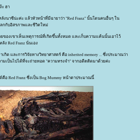
้ะ ฮา
ยหลังนาซีน่ะค่ะ แล้วหัวหน้าที่มีฉายาว่า "Red Franz" นั้นโดนคนอื่นๆ ใน
แลกกับอิสรภาพและชีวิตใหม่
กชายของเขาเห็นเหตุการณ์ที่เกิดขึ้นทั้งหมด และเก็บความแค้นนั้นเอาไว้
ลัง Red Franz นั่นเอง
มาเกิด และการวิจัยทางวิทยาศาสตร์ คือ inherited memory ... ซึ่งประมาณว่า
ีความเป็นไปได้ที่จะถ่ายทอด "ความทรงจำ" จากอดีตติดมาด้วยค่ะ
์คือ Red Franz ซึ่งเป็น Bog Mummy หน้าตาประมาณนี้