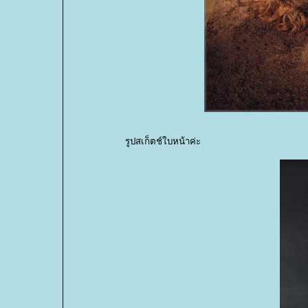
รูปสเก็ตช์ใบหน้าค่ะ