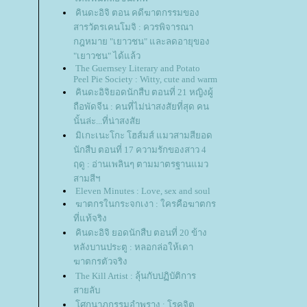
คินดะอิจิ ตอน คดีฆาตกรรมของ
สารวัตรเคนโมจิ : ควรพิจารณา
กฎหมาย "เยาวชน" และลดอายุของ
"เยาวชน" ได้แล้ว
The Guernsey Literary and Potato
Peel Pie Society : Witty, cute and warm
คินดะอิจิยอดนักสืบ ตอนที่ 21 หญิงผู้
ถือพัดจีน : คนที่ไม่น่าสงสัยที่สุด คน
นั้นล่ะ...ที่น่าสงสั
มิเกะเนะโกะ โฮส์มส์ แมวสามสียอด
นักสืบ ตอนที่ 17 ความรักของสาว 4
ฤดู : อ่านเพลินๆ ตามมาตรฐานแมว
สามสีฯ
Eleven Minutes : Love, sex and soul
ฆาตกรในกระจกเงา : ใครคือฆาตกร
ที่แท้จริง
คินดะอิจิ ยอดนักสืบ ตอนที่ 20 ข้าง
หลังบานประตู : หลอกล่อให้เดา
ฆาตกรตัวจริง
The Kill Artist : ลุ้นกับปฏิบัติการ
สายลับ
ศกนาฎกรรมอำพราง : โรคจิต