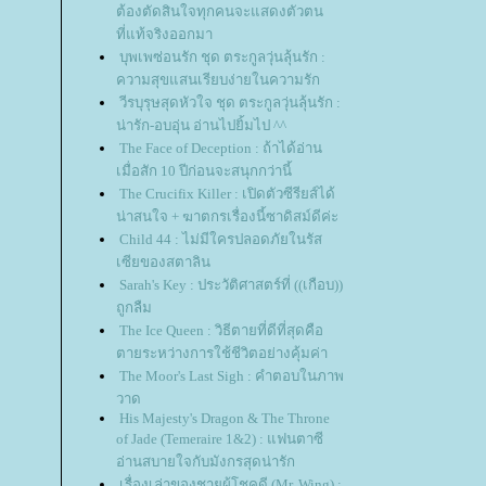
ต้องตัดสินใจทุกคนจะแสดงตัวตน
ที่แท้จริงออกมา
บุพเพซ่อนรัก ชุด ตระกูลวุ่นลุ้นรัก :
ความสุขแสนเรียบง่ายในความรัก
วีรบุรุษสุดหัวใจ ชุด ตระกูลวุ่นลุ้นรัก :
น่ารัก-อบอุ่น อ่านไปยิ้มไป ^^
The Face of Deception : ถ้าได้อ่าน
เมื่อสัก 10 ปีก่อนจะสนุกกว่านี้
The Crucifix Killer : เปิดตัวซีรียส์ได้
น่าสนใจ + ฆาตกรเรื่องนี้ซาดิสม์ดีค่ะ
Child 44 : ไม่มีใครปลอดภัยในรัส
เซียของสตาลิน
Sarah's Key : ประวัติศาสตร์ที่ ((เกือบ))
ถูกลืม
The Ice Queen : วิธีตายที่ดีที่สุดคือ
ตายระหว่างการใช้ชีวิตอย่างคุ้มค่า
The Moor's Last Sigh : คำตอบในภาพ
วาด
His Majesty's Dragon & The Throne
of Jade (Temeraire 1&2) : แฟนตาซี
อ่านสบายใจกับมังกรสุดน่ารัก
เรื่องเล่าของชายผู้โชคดี (Mr. Wing) :