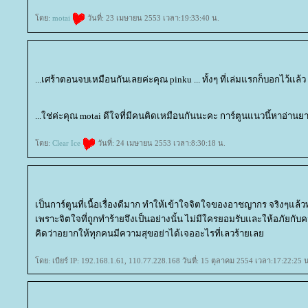
ดย:
motai
วันที่: 23 เมษายน 2553 เวลา:19:33:40 น.
...เศร้าตอนจบเหมือนกันเลยค่ะคุณ pinku ... ทั้งๆ ที่เล่มแรกก็บอกไว้แล้ว
...ใช่ค่ะคุณ motai ดีใจที่มีคนคิดเหมือนกันนะคะ การ์ตูนแนวนี้หาอ่านย
ดย:
Clear Ice
วันที่: 24 เมษายน 2553 เวลา:8:30:18 น.
เป็นการ์ตูนที่เนื้อเรื่องดีมาก ทำให้เข้าใจจิตใจของอาชญากร จริงๆแ
เพราะจิตใจที่ถูกทำร้ายจึงเป็นอย่างนั้น ไม่มีใครยอมรับและให้อภัยกับค
คิดว่าอยากให้ทุกคนมีความสุขอย่าได้เจออะไรที่เลวร้ายเล
ดย: เบียร์ IP: 192.168.1.61, 110.77.228.168 วันที่: 15 ตุลาคม 2554 เวลา:17:22:25 