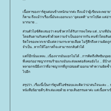
เนื้อหาของการ์ตูนค่อนข้างหนักมากค่ะ ถึงแม้ว่าผู้เขียนจะพย
ก็ตาม ถึงแม้ว่าเรื่องนี้มันจะออกแนว "อุดมคติ" มากไปนิด แต่อ่
มากมาย ...
ส่วนตัวไอซ์คิดเสมอว่า คนชั่วควรได้รับการลงโทษ แต่...บางทีม
ดยสันดานกับคนชั่วด้วยความจำเป็นออกจากกัน คนชั่วโดยสันดา
จิตใจของพวกเขามีแต่ความกระหายเลือด ไม่รู้สึกถึงความผิดถูก
จำเป็น...หากให้โอกาสก็จะสามารถกลับตัวได้
ต่ก็อีกนั่นแหละ...เนื่องจากมันแยกไม่ได้ ...การคิดถึงสิทธิมน
ที่เคยก่ออาชญากรรมร้ายแรงมันจะส่งผลต่อสังคมยังไง ... มีบ้างที่ก
หลายกรณียิ่งกว่าที่อาชญากรที่ถูกปล่อยตัวออกมาทำความผิดซ้ำ
ไปอีก
สรุปว่า...เรื่องนี้เป็นการ์ตูนที่ไอซ์ชอบและคิดว่าน่าสนใจนะคะ .
หนังสือนิยายดีๆ สักเล่มเลยด้วย ลายเส้นธรรมดาค่ะ แต่เนื้อหาเข