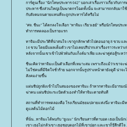
การ์ตูนเรื่อง "นักโทษประหาร 042" บอกเล่าเรื่องราวเกี่ยวกับการ
ประหาร ซึ่งส่วนใหญ่เป็นฆาตกรโฉดทั้งนั้น จะสามารถกลับมาใช้
กับสังคมจนตายแทนที่จะถูกประหารได้หรือไม่
"ศจ. ชีนะ" ได้ตกลงใจเลือก "ทาจิมะ เรียวเฮย์" หรือนักโทษปร
ทำการทดลองเป็นรายแรก
ทาจิมะมีประวัติที่น่าสนใจ เขาถูกลักพาตัวไปตอนอายุ 8 ขวบ แล
14 ขวบ โดยมีแผลเต็มตัว เขาไม่เคยปริปากเล่าเรื่องราวระหว่าง
หลังจากนั้นเขาเข้าไปพัวพันกับแก็งค์มาเฟีย และฆ่าคู่ต่อสู้ระ
ชีนะคิดว่าทาจิมะเป็นตัวเลือกที่เหมาะสม เพราะถึงแม้ว่าเขาจะ
ไม่ใช่คนที่มีจิตใจชั่วร้าย นอกจากนั้นรูปร่างหน้าตายังดูดี น่า
สังคมง่ายขึ้น
ผ่นชิปถูกฝังเข้าไปในสมองของทาจิมะ ถ้าหากทาจิมะมีอารมณ์
ฆ่าคน แผ่นชิปจะระเบิดตัวเองทำให้ทาจิมะตายทันที
สถานที่ทำการทดลองคือ โรงเรียนมัธยมปลายแห่งนึ่ง ทาจิมะมี
ดูแลต้นไม้ดอกไม้
ที่นั่น...ทาจิมะได้พบกับ "ยูเมะ" นักเรียนสาวที่ตาบอด เธอเป็นนั
เขา เธอไม่กลัวเขา เธอชอบดอกไม้ที่เขาปลูก และเขาก็รู้สึกดีใจ ..