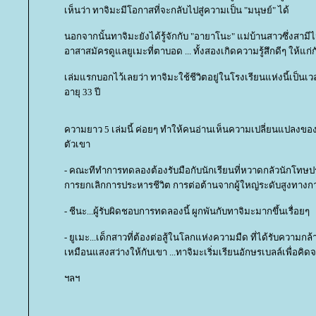
เห็นว่า ทาจิมะมีโอกาสที่จะกลับไปสู่ความเป็น "มนุษย์" ได้
นอกจากนั้นทาจิมะยังได้รู้จักกับ "อายาโนะ" แม่บ้านสาวซึ่งสามีไ
อาสาสมัครดูแลยูเมะที่ตาบอด ... ทั้งสองเกิดความรู้สึกดีๆ ให้แก่ก
เล่มแรกบอกไว้เลยว่า ทาจิมะใช้ชีวิตอยู่ในโรงเรียนแห่งนี้เป็น
อายุ 33 ปี
ความยาว 5 เล่มนี้ ค่อยๆ ทำให้คนอ่านเห็นความเปลี่ยนแปลงข
ตัวเขา
- คณะทีทำการทดลองต้องรับมือกับนักเรียนที่หวาดกลัวนักโทษปร
การยกเลิกการประหารชีวิต การต่อต้านจากผู้ใหญ่ระดับสูงทางก
- ชีนะ...ผู้รับผิดชอบการทดลองนี้ ผูกพันกับทาจิมะมากขึ้นเรื่อยๆ
- ยูเมะ...เด็กสาวที่ต้องต่อสู้ในโลกแห่งความมืด ที่ได้รับความ
เหมือนแสงสว่างให้กับเขา ...ทาจิมะเริ่มเรียนอักษรเบลล์เพื่อค
ฯลฯ
....