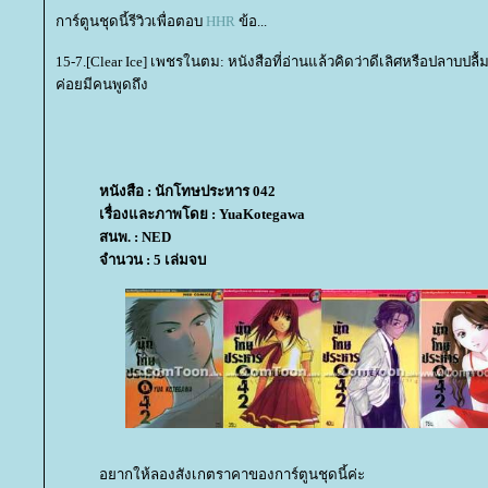
การ์ตูนชุดนี้รีวิวเพื่อตอบ
HHR
ข้อ...
15-7.[Clear Ice] เพชรในตม: หนังสือที่อ่านแล้วคิดว่าดีเลิศหรือปลาบปลื้มม
ค่อยมีคนพูดถึง
หนังสือ : นักโทษประหาร 042
เรื่องและภาพโดย : YuaKotegawa
สนพ. : NED
จำนวน : 5 เล่มจบ
อยากให้ลองสังเกตราคาของการ์ตูนชุดนี้ค่ะ