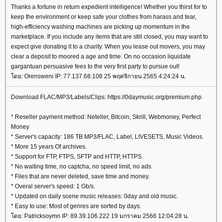
Thanks a fortune in return expedient intelligence! Whether you thirst for to
keep the environment or keep safe your clothes from harass and tear,
high-efficiency washing machines are picking up momentum in the
marketplace. If you include any items that are still closed, you may want to
expect give donating it to a charity. When you lease out movers, you may
clear a deposit to moored a age and time. On no occasion liquidate
gargantuan persuasive fees to the very first party to pursue out!
ดย: Orensweni IP: 77.137.68.108 25 พฤศจิกายน 2565 4:24:24 น.
Download FLAC/MP3/Labels/Clips: https://0daymusic.org/premium.php
* Reseller payment method: Neteller, Bitcoin, Skrill, Webmoney, Perfect
Money
* Server's capacity: 186 TB MP3/FLAC, Label, LIVESETS, Music Videos.
* More 15 years Of archives.
* Support for FTP, FTPS, SFTP and HTTP, HTTPS.
* No waiting time, no captcha, no speed limit, no ads.
* Files that are never deleted, save time and money.
* Overal server's speed: 1 Gb/s.
* Updated on daily scene music releases: 0day and old music.
* Easy to use: Most of genres are sorted by days.
ดย: Patricksoymn IP: 89.39.106.222 19 มกราคม 2566 12:04:28 น.