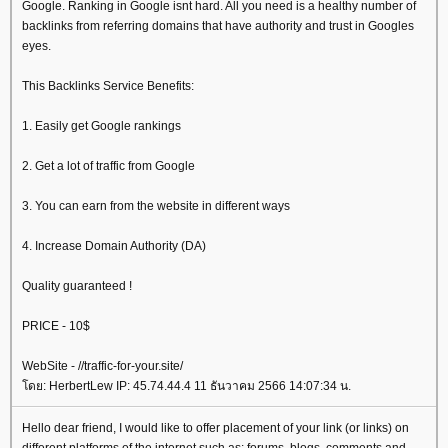
Google. Ranking in Google isnt hard. All you need is a healthy number of
backlinks from referring domains that have authority and trust in Googles
eyes.
This Backlinks Service Benefits:
1. Easily get Google rankings
2. Get a lot of traffic from Google
3. You can earn from the website in different ways
4. Increase Domain Authority (DA)
Quality guaranteed !
PRICE - 10$
WebSite - //traffic-for-your.site/
ดย: HerbertLew IP: 45.74.44.4 11 ธันวาคม 2566 14:07:34 น.
Hello dear friend, I would like to offer placement of your link (or links) on