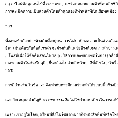
(3) ส่งไลน์ข้อมูลคนไข้ที่ exclusive ,  แชร์จดหมายส่วนตัวที่คนเสียชี
การละเมิดความเป็นส่วนตัวโดยตัวคุณเองที่ทำหน้าที่เป็นสื่อพลเมือง
ฯลฯ
ทั้งสามข้อตัวอย่างข้างต้นตั้งอยู่บน 'การไม่ปกป้องความเป็นส่วนตั
อื่น'  เช่นเดียวกับสื่อที่เราด่า จะต่างกันก็แค่ข้ออ้างที่เจตนา (ทำข
,  โพสต์เพื่อให้ข้อคิดสอนใจ ฯลฯ) , วิธีการและขอบเขตในการรุกล้ำช
เวลาส่วนตัวในช่วงวิกฤติ , ยื่นกล้องไปถ่ายสีหน้าญาติที่เสียใจ , นำเร
ฯลฯ)
การมีส่วนร่วมในข้อ 1-3 จึงเท่ากับการมีส่วนร่วมทำให้ระบบนี้สร้าง
และอีกเหตุผลสำคัญที่ 
จรรยาบรรณสื่อ
 ไม่ใช่คำตอบเดียวในการแก้ปั
เพราะเราอยู่ในโลกยุคใหม่ที่สื่อไม่ใช่แค่หมายถึงหนังสือพิมพ์หรือโทร