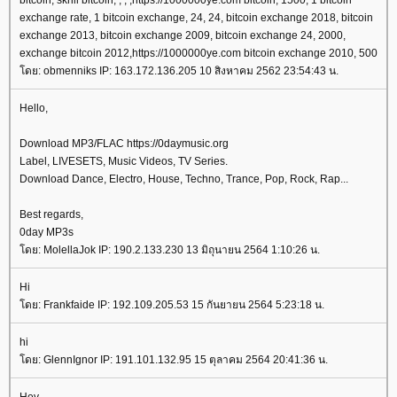
bitcoin, skrill bitcoin, , , ,https://1000000ye.com bitcoin, 1500, 1 bitcoin
exchange rate, 1 bitcoin exchange, 24, 24, bitcoin exchange 2018, bitcoin
exchange 2013, bitcoin exchange 2009, bitcoin exchange 24, 2000,
exchange bitcoin 2012,https://1000000ye.com bitcoin exchange 2010, 500
ดย: obmenniks IP: 163.172.136.205 10 สิงหาคม 2562 23:54:43 น.
Hello,
Download MP3/FLAC https://0daymusic.org
Label, LIVESETS, Music Videos, TV Series.
Download Dance, Electro, House, Techno, Trance, Pop, Rock, Rap...
Best regards,
0day MP3s
ดย: MolellaJok IP: 190.2.133.230 13 มิถุนายน 2564 1:10:26 น.
Hi
ดย: Frankfaide IP: 192.109.205.53 15 กันยายน 2564 5:23:18 น.
hi
ดย: GlennIgnor IP: 191.101.132.95 15 ตุลาคม 2564 20:41:36 น.