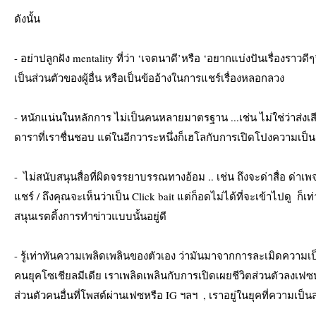
ดังนั้น
- อย่าปลูกฝัง mentality ที่ว่า ‘เจตนาดี’หรือ ‘อยากแบ่งปันเรื่องรา
เป็นส่วนตัวของผู้อื่น หรือเป็นข้ออ้างในการแชร์เรื่องหลอกลวง
- หนักแน่นในหลักการ ไม่เป็นคนหลายมาตรฐาน ...เช่น ไม่ใช่ว่าส่งเส
ดาราที่เราชื่นชอบ แต่ในอีกวาระหนึ่งก็เฮโลกับการเปิดโปงความเป็น
-  ไม่สนับสนุนสื่อที่ผิดจรรยาบรรณทางอ้อม .. เช่น ถึงจะด่าสื่อ ด่าเ
แชร์ / ถึงคุณจะเห็นว่าเป็น Click bait แต่ก็อดไม่ได้ที่จะเข้าไปดู  ก
สนุนเรตติ้งการทำข่าวแบบนั้นอยู่ดี
- รู้เท่าทันความเพลิดเพลินของตัวเอง ว่ามันมาจากการละเมิดความเป็
คนยุคโซเชียลมีเดีย เราเพลิดเพลินกับการเปิดเผยชีวิตส่วนตัวลงเฟซห
ส่วนตัวคนอื่นที่โพสต์ผ่านเฟซหรือ IG ฯลฯ  , เราอยู่ในยุคที่ความเป็นส