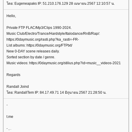
ดย: Eugeneapaks IP: 51.210.176.129 28 เมษายน 2567 12:10:57 น.
Hello,
Private FTP FLAC/Mp3/Clips 1990-2024.
Music Club/Electro/Trance/Hardstyle/Italodance/RnB/Rap/:
https://0daymusic.org/rasti.php?ka_rasti=-FR-
List albums: https://0daymusic.org/FTPtxt/
New 0-DAY scene releases daily.
Sorted section by date / genre.
Music videos: https://0daymusic.org/stilius.php?id=music__videos-2021
Regards
Randall Joind
ดย: RandallTem IP: 84.17.49.71 14 มิถุนายน 2567 21:28:50 น.
-
t.me
- , .