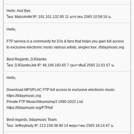
Hello. And Bye.
ดย: Malcolmfef IP: 191.101.132.95 11 มกราคม 2565 10:58:16 น.
Hello,
FTP service is a community for DJs & fans that helps you gain full access
to exclusive electronic music various artists, singles trax. //0daymusic.org
Best Regards, DJGianko
ดย: DJGiankoJek IP: 46.166.182.65 7 กุมภาพันธ์ 2565 21:01:57 น.
Hello,
Download MP3/FLAC FTP full access to exclusive electronic music.
https://0daymusic.org
Private FTP Music/Albums/mp3 1990-2022 List:
https://0daymusic.org/FTPtxt/
Best regards, 0daymusic Team.
ดย: Jeffreytrady IP: 213.159.38.90 14 พฤษภาคม 2565 18:14:47 น.