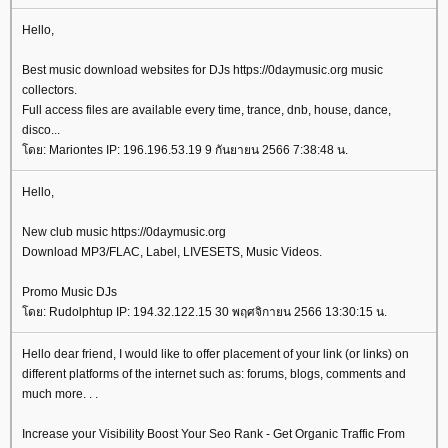
Hello,
Best music download websites for DJs https://0daymusic.org music
collectors.
Full access files are available every time, trance, dnb, house, dance,
disco...
ดย: Mariontes IP: 196.196.53.19 9 กันยายน 2566 7:38:48 น.
Hello,
New club music https://0daymusic.org
Download MP3/FLAC, Label, LIVESETS, Music Videos.
Promo Music DJs
ดย: Rudolphtup IP: 194.32.122.15 30 พฤศจิกายน 2566 13:30:15 น.
Hello dear friend, I would like to offer placement of your link (or links) on
different platforms of the internet such as: forums, blogs, comments and
much more. . .
Increase your Visibility Boost Your Seo Rank - Get Organic Traffic From