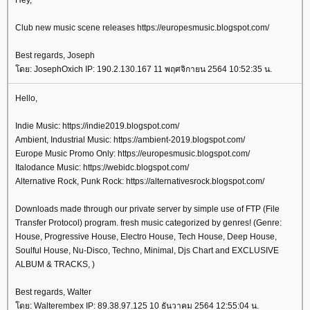
Hey,
Club new music scene releases https://europesmusic.blogspot.com/
Best regards, Joseph
ดย: JosephOxich IP: 190.2.130.167 11 พฤศจิกายน 2564 10:52:35 น.
Hello,
Indie Music: https://indie2019.blogspot.com/
Ambient, Industrial Music: https://ambient-2019.blogspot.com/
Europe Music Promo Only: https://europesmusic.blogspot.com/
Italodance Music: https://webidc.blogspot.com/
Alternative Rock, Punk Rock: https://alternativesrock.blogspot.com/
Downloads made through our private server by simple use of FTP (File
Transfer Protocol) program. fresh music categorized by genres! (Genre:
House, Progressive House, Electro House, Tech House, Deep House,
Soulful House, Nu-Disco, Techno, Minimal, Djs Chart and EXCLUSIVE
ALBUM & TRACKS, )
Best regards, Walter
ดย: Walterembex IP: 89.38.97.125 10 ธันวาคม 2564 12:55:04 น.