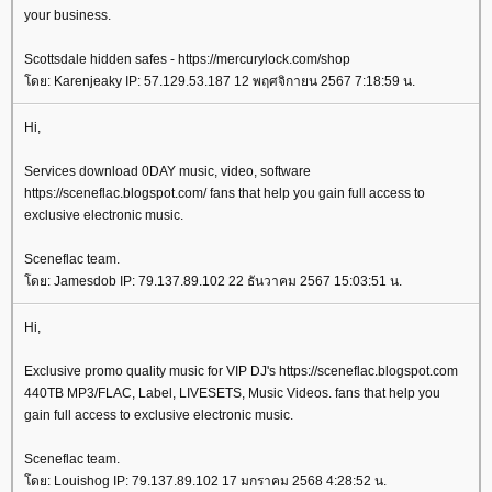
your business.
Scottsdale hidden safes - https://mercurylock.com/shop
ดย: Karenjeaky IP: 57.129.53.187 12 พฤศจิกายน 2567 7:18:59 น.
Hi,
Services download 0DAY music, video, software
https://sceneflac.blogspot.com/ fans that help you gain full access to
exclusive electronic music.
Sceneflac team.
ดย: Jamesdob IP: 79.137.89.102 22 ธันวาคม 2567 15:03:51 น.
Hi,
Exclusive promo quality music for VIP DJ's https://sceneflac.blogspot.com
440TB MP3/FLAC, Label, LIVESETS, Music Videos. fans that help you
gain full access to exclusive electronic music.
Sceneflac team.
ดย: Louishog IP: 79.137.89.102 17 มกราคม 2568 4:28:52 น.