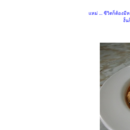
ไข่ทอดไชโป๊วหวานสับกระเทียม
หม่ ... ชีวิตก็ต้องม
กากหมู
งั้
ข้าวผัดกระเทียมคลุกแหนม
(18.4.2568)
กงเขียวหวานหมูฟักทอง
(15.4.2568)
หอยลายผัดน้ำพริกเผา
(3.11.2567)
น้ำพริกอ่อง เมนูอร่อยที่คุณคู่ควร
ำกุนเชียงใส่แรดิช (Radish)
เห็ดออรินจิย่างซอสหม่าล่า
สลัดโรลไก่ยอ - แอปเปิล
ไข่ตุ๋นดอกพวงชมพู
ชมจันทร์ผัดกุ้งน้ำมันหอ
สลัดลูกพลับ-อะโวคาโด กับ น้ำ
ปั่นอะโวคาโด
ผัดบรอกโคลีแครอทหมูย่าง
กุ้งทอดกระเทียมพริกไทย - ข้าว
ไรซ์เบอร์รี่