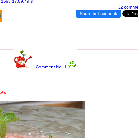
 2568 17:59:49 น.
32 comme
Share to Facebook
Comment No. 1
ี่ค่ะ