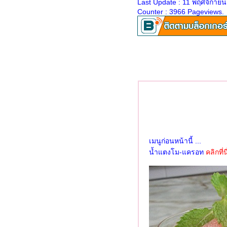
Last Update : 11 พฤศจิกายน
เห็ดเข็มทองชุบแป้งทอด
Counter : 3966 Pageviews.
รวมพลเมนูเต้าหู้
ซุปไก่ จ้า ซุปไก่
เรื่องของมะระผัดไข่ กับ ไข่ผัด
มะระ
กุ้งอบเกลือ
มะระยัดไส้หมูสับวุ้นเส้น
ไข่ตุ๋นเนื้อเนียน กับ แม่เนื้อนวล
พริกหยวกยัดไส้
ภารกิจกำจัดน้ำพริกถ้วยเก่า
จ๊กหมูใส่ไข่-ปาท่องโก๋ อาหาร
เมนูก่อนหน้านี้ ...
เช้าวันหยุดจ้า
น้ำแตงโม-แครอท
คลิกที่น
จาก ไก่อบเกลือ ถึง ไก่ทอด
ตะไคร้ *
บะหมี่น้ำพริกอ่อง
เต้าหู้หลอดทรงเครื่อง 3 นาที
หอยลายผัดน้ำพริกเผา
กงส้มไข่ทอดชะอมกุ้งสด