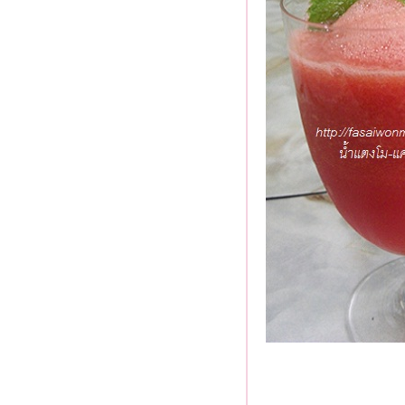
ต้มยำกุ้งน้ำข้นมะพร้าวอ่อน
กุ้งกระเทียมพริกไทยและมันกุ้ง
สลัดผักผลไม้ 4 - บันทึกจากก้น
ครัว
ต้มข่ากุ้งกะหล่ำม่วง
สลัดผักผลไม้ 3
กะหล่ำปลีทอดน้ำปลา
ต้มยำกุ้งน้ำข้น ... กุ้งหนีน้ำ
มากินผักกันเถอะ ...
ปลาซาบะผัดน้ำพริกเผา
ไก่อบน้ำผึ้ง ข้าวเหนียว ส้มตำ
สลัดผักผลไม้ อีกแล้ว 2
เห็ดผัดเนยกระเทียม
สลัดผักผลไม้ 1
ไก่อบซ้อส
หมึกผัดไข่เค็ม
ำลูกชิ้นรสแซ่บ
เห็ดจ้าเห็ด ... ผัดเห็ด 3 อย่าง