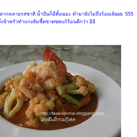
ีหลากหลายรสชาติ น้ำปั่นก็มีตั้งเยอะ ทำมายังไม่ถึงร้อยเล้ยยย 555
นก็เข้าครัวทำแกงส้มซี้ดซาดซดแก้ร้อนดีกว่า อิอิ