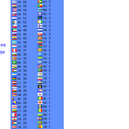
้เล
สุด