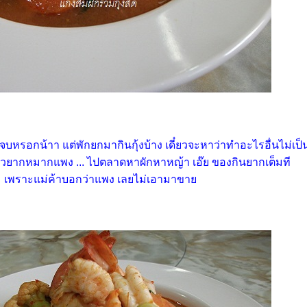
่จบหรอกน้าา แต่พักยกมากินกุ้งบ้าง เดี๋ยวจะหาว่าทำอะไรอื่นไม่เป
 ข้าวยากหมากแพง ... ไปตลาดหาผักหาหญ้า เอ๊ย ของกินยากเต็มที
เพราะแม่ค้าบอกว่าแพง เลยไม่เอามาขา