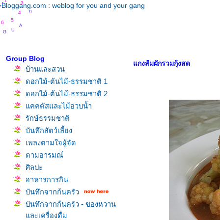
.
.
.
.
3
Bloggang.com : weblog for you and your gang
9
4
5
6
A
U
G
U
Group Blog
กงส้มผักรวมกุ้งสด
บ้านและสวน
ดอกไม้-ต้นไม้-ธรรมชาติ 1
ดอกไม้-ต้นไม้-ธรรมชาติ 2
คคตัสและไม้อวบน้ำ
รักษ์ธรรมชาติ
บันทึกสัตว์เลี้ยง
เพลงตามใจผู้จัด
ตามอารมณ์
ศิลปะ
อาหารการกิน
บันทึกจากก้นครัว
บันทึกจากก้นครัว - ของหวาน
ละเครื่องดื่ม