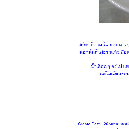
สลัดโรลไส้กรอก - ปูอัด
(10.1.2568)
เกี๊ยวหมูเด้ง แห้งชาม - น้ำชาม
ไข่เป็ด VS ไข่ไก่ ทำไข่เค็ม
ผักกาดแก้วผัดน้ำปลา
ซี่โครงหมูต้มถั่วลิสง
วิธีทำ ก็ตามนี้เลยค่ะ
https:/
กงส้มผักรวมกุ้งสด
นอกนั้นก็ไม่ยากแล้ว มีอะไ
มะเขือม่วงหมูสับผัดเต้าเจี้ยว
หระพา
น้ำเดือด ๆ ลงไป แพ
ผัดพริกหวานน้ำมันหอ
ต่ไม่เผ็ดนะเออ
กุ้งแม่น้ำทอดพริกเกลือ
กงเขียวหวานไก่ฟักทอง
พะแนงหมู
ครอท สารพัดเมนู
ำปลาอินทรีเค็มหอม ๆ จ้า
ไก่ต้มเค็มแซ่บ
กงเผ็ดเป็ดย่าง เมนูสีสว
Create Date : 20 พฤษภาคม
กงเทโพผักบุ้งทูน่า