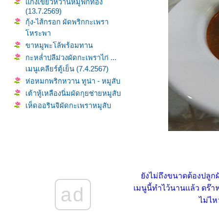
กงเขียวหวานหมูฟักทอง
(13.7.2569)
กุ้ง-ไส้กรอก ผัดพริกกะเพรา
หระพา
ขาหมูพะโล้พร้อมทาน
กะหล่ำปลีม่วงผัดกะเพราไก่ ...
เมนูเคลียร์ตู้เย็น (7.4.2567)
ห่อหมกพริกหวาน ทูน่า - หมูสับ
เต้าหู้เหลืองนิ่มผัดกุยช่ายหมูสับ
เห็ดออรินจิผัดกะเพราหมูสับ
(3.6.2568)
ข้าวผัดกะเพราไส้กรอกหมู
(29.12.2567)
กงเผ็ดหมูมะเขือม่วง
ฟักทองผัดไข่ (17.10.2568)
ก๋วยเตี๋ยวคั่วน้ำพริกหมูสับ ... เมนู
ังไม่ถึงขนาดต้องปลูกผั
ล้างตู้เย็น (16.4.2567)
ad
เมนูนี้ทำไว้นานแล้ว ดร
น้ำพริกอ่อง สูตรตามใจฉัน
ไม่ไห
(6.10.2568)
ซุปบรอกโคลีนมสด