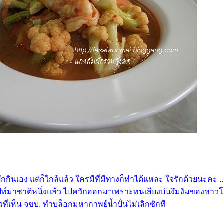
กกินเอง แต่ก็ใกล้แล้ว ใครมีที่มีทางก็ทำได้แหละ ใจรักด้วยนะคะ ..
๊าฟท์มาชาติหนึ่งแล้ว ไปควักออกมาเพราะทนเสียงบ่นงึมงัมของชาว
วที่เห็น จขบ. ทำบล็อกมหากาพย์น้ำปั่นไม่เลิกซักที