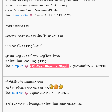
ตอนนี้ก็ยังคงยุ่งอยู่ค่ะ กว่าจะหายยุ่งก็คงจะใกล้ๆ สงกรานต์โน่นแหละ แต่ก็
พยายามแว่บ นอกลู่นอกทางบ้างค่ะ มันง่วง แหะๆ
class='iconemo' src=../emo/emo43.gif>
ดย:
ประกายพรึก
7 กุมภาพันธ์ 2557 13:54:26 น.
สวัสดียามบ่ายครับ
ผัดพริกหยวก+พริกหวาน เป็ด+ไข่ น่าทานครับ
บันทึกการโหวต Blog ในวันนี้
ผู้เขียน Blog หมวดเนื้อหา Blog ได้รับโหวต
ฟ้าใสวันใหม่ Food Blog ดู Blog
ดย:
**mp5**
7 กุมภาพันธ์ 2557 14:29:10
น.
สปีชี่ส์เดียวกัน แต่คนละขนาด
อ๋อ ก็แมวน้ำนะซี น่ารักจะตาย 555
ดย:
multiple
7 กุมภาพันธ์ 2557 18:25:36 น.
คุณได้ทำการแปะ ให้กับคุณ ฟ้าใสวันใหม่ เรียบร้อยแล้วนะคะ