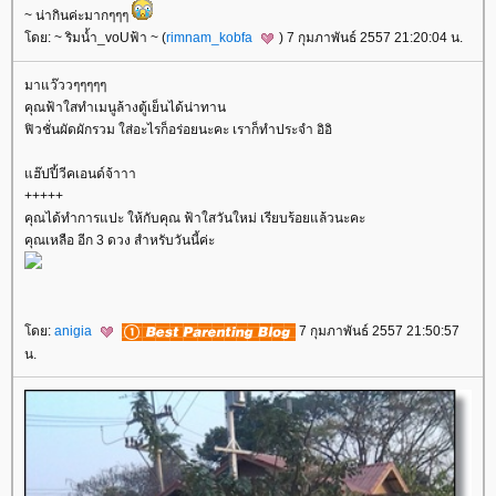
~ น่ากินค่ะมากๆๆๆ
ดย: ~ ริมน้ำ_voUฟ้า ~ (
rimnam_kobfa
) 7 กุมภาพันธ์ 2557 21:20:04 น.
มาแว๊ววๆๆๆๆๆ
คุณฟ้าใสทำเมนูล้างตู้เย็นได้น่าทาน
ฟิวชั่นผัดผักรวม ใส่อะไรก็อร่อยนะคะ เราก็ทำประจำ อิอิ
ฮ๊ปปี้วีคเอนด์จ้าาา
+++++
คุณได้ทำการแปะ ให้กับคุณ ฟ้าใสวันใหม่ เรียบร้อยแล้วนะคะ
คุณเหลือ อีก 3 ดวง สำหรับวันนี้ค่ะ
ดย:
anigia
7 กุมภาพันธ์ 2557 21:50:57
น.