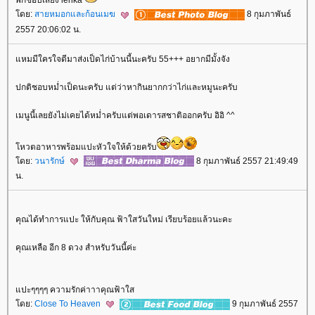
พี่ก็ชอบเสียง lenka
ดย:
สายหมอกและก้อนเมฆ
8 กุมภาพันธ์
2557 20:06:02 น.
หมมีใครใจดีมาส่งเป็ดไก่บ้านนี้นะครับ 55+++ อยากมีมั้งจัง
ปกติชอบหม่ำเป็ดนะครับ แต่ว่าหากินยากกว่าไก่และหมูนะครับ
เมนูนี้เลยยังไม่เคยได้หม่ำครับแต่พอเดารสชาติออกครับ อิอิ ^^
หวตอาหารพร้อมแปะหัวใจให้ด้วยครับ
ดย:
วนารักษ์
8 กุมภาพันธ์ 2557 21:49:49
น.
คุณได้ทำการแปะ ให้กับคุณ ฟ้าใสวันใหม่ เรียบร้อยแล้วนะคะ
คุณเหลือ อีก 8 ดวง สำหรับวันนี้ค่ะ
ปะๆๆๆๆ ความรักค่าาาคุณฟ้าใส
ดย:
Close To Heaven
9 กุมภาพันธ์ 2557