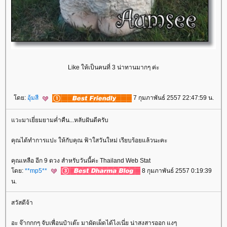
Like ให้เป็นคนที่ 3 น่าทานมากๆ ค่ะ
ดย:
อุ้มสี
7 กุมภาพันธ์ 2557 22:47:59 น.
วะมาเยี่ยมยามค่ำคืน...หลับฝันดีครับ
คุณได้ทำการแปะ ให้กับคุณ ฟ้าใสวันใหม่ เรียบร้อยแล้วนะคะ
คุณเหลือ อีก 9 ดวง สำหรับวันนี้ค่ะ Thailand Web Stat
ดย:
**mp5**
8 กุมภาพันธ์ 2557 0:19:39
น.
สวัสดีจ้า
อะ จ๊ากกกๆ จับเพื่อนป๋าเต๊ะ มาผัดเผ็ดได้ไงเนี่ย น่าสงสารออก แงๆ