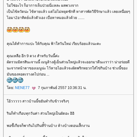
ไม่ใช่อะไร ก็อาการเจ็บป่วยนี่แหละ ผลพวงจาก
เป็นไข้หวัดน่ะ ไข้หายแล้ว แต่ไอไม่หยุดซักที หาสารพัดวิธีรักษาแล้ว เลยเหนื่อยๆ
ไอมา2อาทิตย์แล้วตัวเอง เบื่อหาหมอแล้วด้วย .......
คุณได้ทำการแปะ ให้กับคุณ ฟ้าใสวันใหม่ เรียบร้อยแล้วนะคะ
คุณเหลือ อีก 9 ดวง สำหรับวันนี้ค่ะ
ผัดรวมมิตรสินะจานนี้ เมนูล้างตู้เย็นส่วนใหญ่แล้วจะออกมาดีนะเราว่า น่าอร่อยดี
นะจากหน้าตาของเมนูน่ะ ไว้หายไอแล้วจะผัดพริกหยวกใส่ไข่กินบ้าง ช่วงนี้ของ
มันของทอดเรางดไปก่อน ...
ดย:
NENE77
7 กุมภาพันธ์ 2557 10:36:31 น.
อ้ววววว สาวบ้านนี้ขยันทำกับข้าวจริงๆ
รินก็ทำเกือบทุกวันค่า ส่วนใหญ่เป็นผัดอะ อิอิ
พอขึัเกียจก็พากันไปกินที่้ร้านบ้าง ห้างบ้างตอนเลิิกงาน