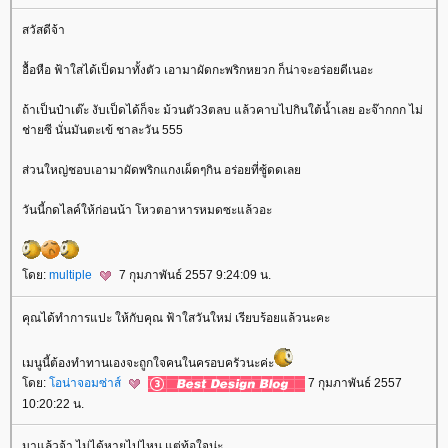
สวัสดีจ้า
อื้อหือ ฟ้าใสได้เป็ดมาทั้งตัว เอามาผัดกะพริกหยวก ก็น่าจะอร่อยดีเนอะ
ถ้าเป็นป๋าเต๊ะ งับเป็ดได้ก็จะ ม้วนตัว3ตลบ แล้วคาบไปกินใต้น้ำเลย อะจ๊ากกก ไม่
ช่ายซี นั่นมันตะเข้ ชาละวัน 555
ส่วนใหญ่ชอบเอามาผัดพริกแกงเผ็ดๆกิน อร่อยที่ซู้ดดเล
วันนี้กดไลค์ให้ก่อนน้า โหวตอาหารหมดซะแล้วอะ
ดย:
multiple
7 กุมภาพันธ์ 2557 9:24:09 น.
คุณได้ทำการแปะ ให้กับคุณ ฟ้าใสวันใหม่ เรียบร้อยแล้วนะคะ
เมนูนี้ต้องทำทานเองจะถูกใจคนในครอบครัวนะค่ะ
ดย:
อน่าจอมซ่าส์
7 กุมภาพันธ์ 2557
10:20:22 น.
มาแล้วจ้า ไม่ได้หายไปไหน แต่ท้อใจน่ะ