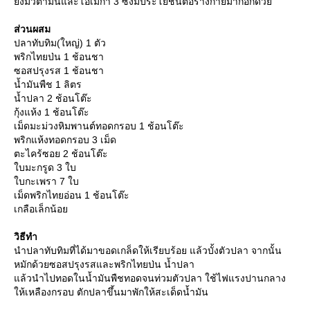
ังมีวิตามินและโอเมก้า 3 ซึ่งมีประโยชน์ต่อร่างกายมากอีกด้ว
ส่วนผสม
ปลาทับทิม(ใหญ่) 1 ตัว
พริกไทยป่น 1 ช้อนชา
ซอสปรุงรส 1 ช้อนชา
น้ำมันพืช 1 ลิตร
น้ำปลา 2 ช้อนโต๊ะ
กุ้งแห้ง 1 ช้อนโต๊ะ
เม็ดมะม่วงหิมพานต์ทอดกรอบ 1 ช้อนโต๊ะ
พริกแห้งทอดกรอบ 3 เม็ด
ตะไคร้ซอย 2 ช้อนโต๊ะ
บมะกรูด 3 ใบ
บกะเพรา 7 ใบ
เม็ดพริกไทยอ่อน 1 ช้อนโต๊ะ
เกลือเล็กน้อ
วิธีทำ
นำปลาทับทิมที่ได้มาขอดเกล็ดให้เรียบร้อย แล้วบั้งตัวปลา จากนั้น
หมักด้วยซอสปรุงรสและพริกไทยป่น น้ำปลา
ล้วนำไปทอดในน้ำมันพืชทอดจนท่วมตัวปลา ใช้ไฟแรงปานกลาง
ห้เหลืองกรอบ ตักปลาขึ้นมาพักให้สะเด็ดน้ำมัน