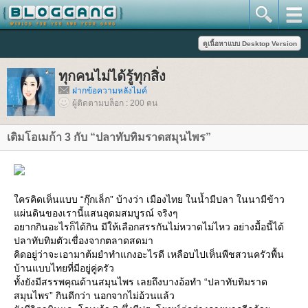
ทุกคนไม่ได้รู้ทุกสิ่ง
ฝากข้อความหลังไมค์
ผู้ติดตามบล็อก : 200 คน
เติมโอเมก้า 3 กับ “ปลาทับทิมราดสมุนไพร”
ครคิดเห็นแบบ “กุ๊กเล็ก” บ้างว่า เมืองไทย ในน้ำมีปลา ในนามีข้าว
ผ่นดินของเรานี้แสนอุดมสมบูรณ์ จริงๆ
อยากกินอะไรก็ได้กิน มีให้เลือกสรรกันไม่หวาดไม่ไหว อย่างมื้อนี้ได้
ปลาทับทิมตัวเขื่องจากตลาดสดมา
คิดอยู่ว่าจะเอามาต้มยำทำแกงอะไรดี เหลือบไปเห็นพืชสวนครัวพื้น
บ้านแบบไทยที่มีอยู่คู่ครัว
ทั้งยังมีสรรพคุณด้านสมุนไพร เลยถึงบางอ้อทำ “ปลาทับทิมราด
สมุนไพร” กินดีกว่า นอกจากไม่อ้วนแล้ว