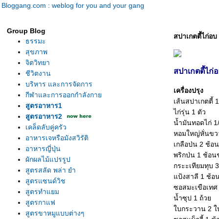
Bloggang.com : weblog for you and your gang
Group Blog
สปาเกตตี้ไก่อบ
ธรรมะ
สุขภาพ
จิตวิทยา
สปาเกตตี้ไก่
ชีวิตงาน
บริหาร และการจัดการ
เครื่องปรุง
กีฬาและการออกกำลังกา
เส้นสปาเกตตี้ 
สูตรอาหาร1
ไก่รุ่น 1 ตัว
สูตรอาหาร2
น้ำมันทอดไก่ 1
เคล็ดลับคู่ครัว
หอมใหญ่หั่นขว
อาหารเจหรือมังสวิรัติ
เกลือป่น 2 ช้อ
อาหารญี่ปุ่น
พริกป่น 1 ช้อน
ผักผลไม้แปรรูป
กระะเทียมทุบ 3
สูตรสลัด พล่า ยำ
ป้งสาลี 1 ช้อ
สูตรแซนด์วิช
ซอสมะเขือเทศ
สูตรทำแยม
น้ำซุป 1 ถ้ว
สูตรกาแฟ
บกระวาน 2 ใ
สูตรขาหมูแบบต่างๆ