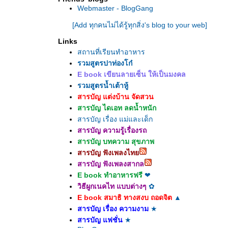
Webmaster - BlogGang
[Add ทุกคนไม่ได้รู้ทุกสิ่ง's blog to your web]
Links
สถานที่เรียนทำอาหาร
รวมสูตรปาท่องโก๋
E book เขียนลายเซ็น ให้เป็นมงคล
รวมสูตรน้ำเต้าหู้
สารบัญ แต่งบ้าน จัดสวน
สารบัญ ไดเอท ลดน้ำหนัก
สารบัญ เรื่อง แม่และเด็ก
สารบัญ ความรู้เรื่องรถ
สารบัญ บทความ สุขภาพ
สารบัญ ฟังเพลงไท
สารบัญ ฟังเพลงสากล
E book ทำอาหารฟรี
❤
วิธีผูกเนคไท แบบต่างๆ
✿
E book สมาธิ ทางสงบ ถอดจิต
▲
สารบัญ เรื่อง ความงาม
★
สารบัญ แฟชั่น
★