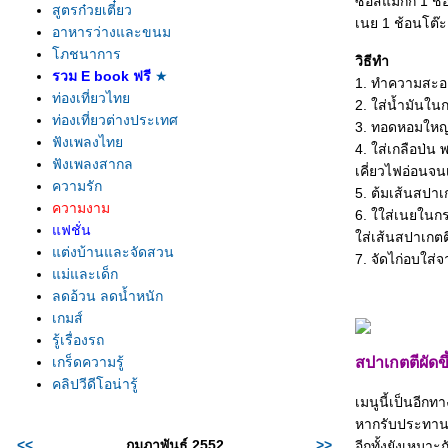
ซอสแม็กกี้ 1 ช้
สูตรก๋วยเตี๋ยว
เนย 1 ช้อนโต๊ะ
อาหารว่างและขนม
ภชนาการ
วิธีทำ
รวม E book ฟรี
★
1. ทำความสะอาด
ท่องเที่ยวไท
2. ใส่น้ำมันใน
ท่องเที่ยวต่างประเทศ
3. ทอดหอมใหญ่
ฟังเพลงไท
4. ใส่เกลือป่น
ฟังเพลงสากล
เคี่ยวไฟอ่อนจ
ความรัก
5. ต้มเส้นสปาเ
ความงาม
6. ใใส่เนยในกร
ฟชั่น
ส่เส้นสปาเกตตี
ต่งบ้านและจัดสวน
7. จัดไก่อบใส่จ
ม่และเด็ก
ลดอ้วน ลดน้ำหนัก
เกมส์
รู้เรื่องรถ
เกร็ดความรู้
สปาเกตตีผัดข
คลิปวีดีโอน่ารู้
เมนูนี้เป็นอีก
หากรับประทานบ่
<<
กุมภาพันธ์ 2552
>>
อีกทั้งยังเหมา