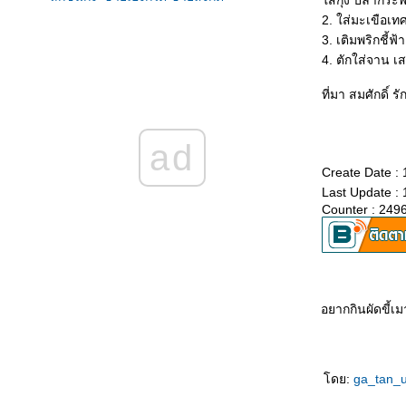
ส่กุ้ง ปลากระ
'ลูกชิ้นปิ้ง' ยุคไหนๆก็ขายได้ตลอด
2. ใส่มะเขือเทศ
‘ฮ่อยจ๊อ กุ้ง ปู’ ‘ถึงเครื่อง’รายได้จึงถึงขั้น
3. เติมพริกชี้
ลูกชิ้นปลาเก๋าทอด ลูกชิ้นทอด สูตรไร้สารเป็น
4. ตักใส่จาน 
จุดขา
ที่มา สมศักดิ์
ปลาทูต้มหวาน สูตรสวนผลไม้
ไก่หมุน ปลาเผา ขายคู่ทำเงินไม่สะดุด
ไก่อบสมุนไพร ซื้อง่าย ขายคล่องทุกยุค
ad
'ก๋วยเตี๋ยวคั่วไก่' ขายคู่ 'สุกี้ทะเลแห้ง'
Create Date : 
ข้าวหมูแดง หมูกรอบ จานด่วน ชวนทำเงิน
Last Update : 
ฉู่ฉี่ปลาทู 6 สูตร
Counter : 249
ทะเลหลงกรุง เขมรแตก
ต้มยำกุ้ง สูตรมาเลเซี
กงเหลือง 7 สูตร
ไข่สอดไส้กุ้ง
น้ำพริกอ่อง 7 สูตร
อยากกินผัดขี้เม
บางระกำ ไก่ย่างพริกไทยดำ
ไก่ย่างศรีเมืองใหม่ รสเด็ด
ไข่เจียวกุ้งสับ ไข่เจียวทรงเครื่อง
ปูผัดผงกะหรี่ 5 สูตร
ดย:
ga_tan_
กงแพนง 9 สูตร