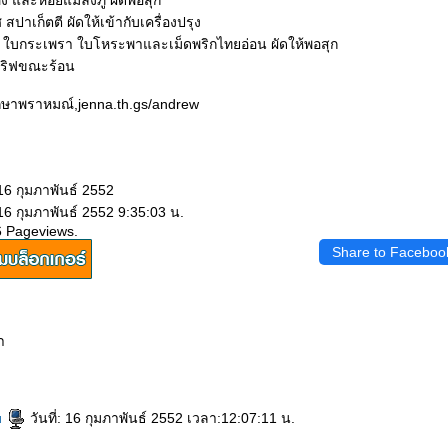
พง และหอยแมลงภู่ ผัดพอสุก
 สปาเก็ตตี ผัดให้เข้ากับเครื่องปรุง
ฟ้า ใบกระเพรา ใบโหระพาและเม็ดพริกไทยอ่อน ผัดให้พอสุก
เสริฟขณะร้อน
 รักษาพราหมณ์,jenna.th.gs/andrew
16 กุมภาพันธ์ 2552
16 กุมภาพันธ์ 2552 9:35:03 น.
6 Pageviews.
Share to Faceboo
า
u
วันที่: 16 กุมภาพันธ์ 2552 เวลา:12:07:11 น.