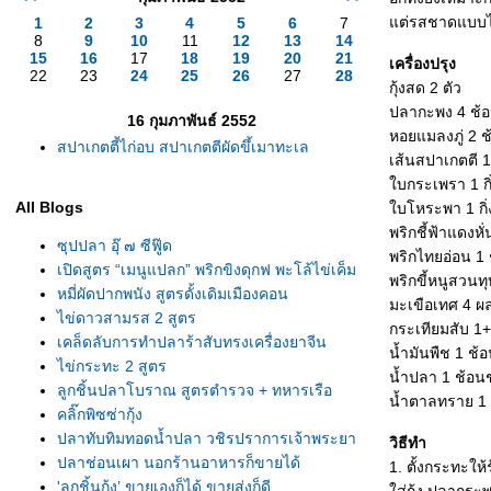
ต่รสชาดแบบ
1
2
3
4
5
6
7
8
9
10
11
12
13
14
15
16
17
18
19
20
21
เครื่องปรุง
22
23
24
25
26
27
28
กุ้งสด 2 ตัว
ปลากะพง 4 ช้อ
16 กุมภาพันธ์ 2552
หอยแมลงภู่ 2 ช
สปาเกตตี้ไก่อบ สปาเกตตีผัดขึ้เมาทะเล
เส้นสปาเกตตี 1
บกระเพรา 1 กิ
All Blogs
บโหระพา 1 กิ่
พริกชี้ฟ้าแดงหั
ซุปปลา อุ๊ ๗ ซีฟู๊ด
พริกไทยอ่อน 1 
เปิดสูตร “เมนูแปลก” พริกขิงดุกฟ พะโล้ไข่เค็ม
พริกขี้หนูสวนท
หมี่ผัดปากพนัง สูตรดั้งเดิมเมืองคอน
มะเขือเทศ 4 ผ
ไข่ดาวสามรส 2 สูตร
กระเทียมสับ 1+
เคล็ดลับการทำปลาร้าสับทรงเครื่องยาจีน
น้ำมันพืช 1 ช้
ไข่กระทะ 2 สูตร
น้ำปลา 1 ช้อน
ลูกชิ้นปลาโบราณ สูตรตำรวจ + ทหารเรือ
น้ำตาลทราย 1
คลิ๊กพิซซ่ากุ้ง
ปลาทับทิมทอดน้ำปลา วชิรปราการเจ้าพระยา
วิธีทำ
ปลาช่อนเผา นอกร้านอาหารก็ขายได้
1. ตั้งกระทะให
'ลูกชิ้นกุ้ง’ ขายเองก็ได้ ขายส่งก็ดี