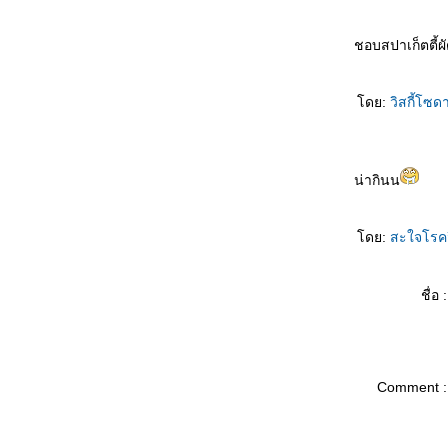
สตูว์หมู 8 สูตร (Pork Stew) +เทคนิคการทำ
น้ำซุบ 5 สูตร สำหรับการปรุงอาหาร
ชอบสปาเก็ตตี้ผั
กงจืดฟัก 5 สูตร
หมูมะนาว 5 สูตร +เคล็ดลับ
ห่อหมกหมูหม้อดิน อร่อย แปลก..แบบไทย ๆ
ดย:
วิสกี้โซด
ปลาทูต้มเค็ม 3 รส โบราณแต่ขายได้ขายดี
ข้าวผัดลาว ข้าวผัดสีทอง
ข้าวผัดสมุนไพร ข้าวผัดทะเล
น่ากินน
หมูหยอง 3 สูตร
เคี้ยวหนึบหนับ กับ “หมึกสอดไส้”
กุ้งสะเต๊ะ 3 สูตร
ดย:
สะใจโรค
ผัดกะเพราฝรั่ง
ข้าวผัดสองเกลอ ข้าวผัดสวนดอกไม้
ชื่อ :
ข้าวผัดน้ำพริกกะปิค้างคืน ททบ.5
ไข่ยัดไส้ 4 สูตร
อาหารจานเดียวยังไปโลด ข้าวผัดปู กระเพาะ
ปลา
จ๊กข้าวโพด โจ๊กตับไก่
Comment :
เด็ด! ขนมจีนเส้นสด สารพัดน้ำยา
เติมโอเมก้า 3 กับ “ปลาทับทิมราดสมุนไพร”