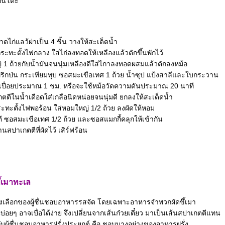
อนโต๊ะ
ไก่แลว้ผ่าเป็น 4 ชิ้น วางให้สะเด็ดน้ำ
กระทะตั้งไฟกลาง ใส่ไก่ลงทอดให้เหลืองแล้วตักขึ้นพักไว้
 1 ถ้วยกับน้ำมันจนนุ่มเหลืองดีใส่ไกาลงทอดผสมแล้วตักลงหม้อ
 พริกป่น กระเทียมทุบ ซอสมะเขือเทศ 1 ถ้วย น้ำซุป แป้งสาลีและใบกระวาน
นเปื่อยประมาณ 1 ชม. หรือจะใช้หม้อวัดความดันประมาณ 20 นาที
กตตีในน้ำเดือดใส่เกลือนิดหน่อยจนนุ่มดี ยกลงให้สะเด็ดน้ำ
ะทะตั้งไฟพอร้อน ใส่หอมใหญ่ 1/2 ถ้วย ลงผัดให้หอม
 ซอสมะเขือเทศ 1/2 ถ้วย และซอสแมกกี้คลุกให้เข้ากัน
านสปาเกตตีที่ผัดไว้ เสิร์ฟร้อน
ึ้เมาทะเล
ทางเลือกของผู้ชื่นชอบอาหารรสจัด โดยเฉพาะอาหารจำพวกผัดขึ้เมา
อยๆ อาจเบื่อได้ง่าย จึงเปลี่ยนจากเส้นก๋วยเตี๋ยว มาเป็นเส้นสปาเกตตีแทน
ะกับผู้ชื่นชอบอาหารฝรั่งประยุกต์ คือ ชอบบางอย่างของอาหารฝรั่ง