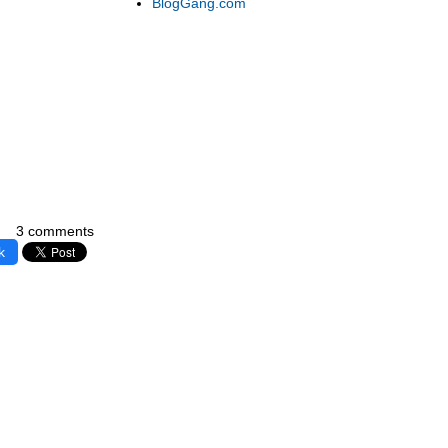
BlogGang.com
3 comments
k