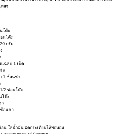
ไทยๆ
นโต๊ะ
้อนโต๊ะ
20 กรัม
่ง
ง
่นแฉลบ 1 เม็ด
ช่อ
ุบ 1 ช้อนชา
ล
1/2 ช้อนโต๊ะ
อนโต๊ะ
ชา
 ช้อนชา
้ร้อน ใส่น้ำมัน ผัดกระเทียมให้พอหอม