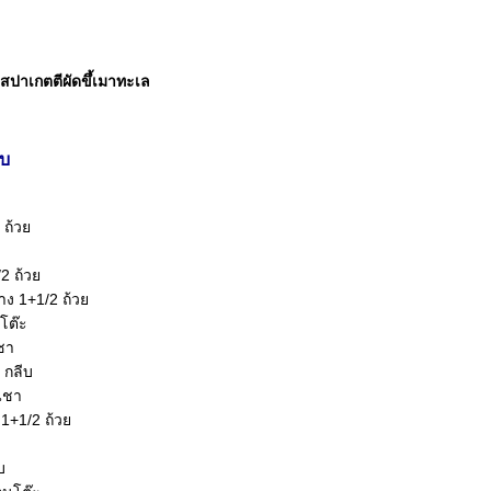
 สปาเกตตีผัดขึ้เมาทะเล
อบ
1 ถ้ว
/2 ถ้ว
าง 1+1/2 ถ้ว
นโต๊ะ
ชา
 กลีบ
นชา
 1+1/2 ถ้ว
บ