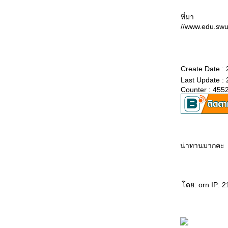
กงแพนง 9 สูตร
สตูว์หมู 8 สูตร (Pork Stew) +เทคนิคการทำ
ที่มา
น้ำซุบ 5 สูตร สำหรับการปรุงอาหาร
//www.edu.swu.
กงจืดฟัก 5 สูตร
หมูมะนาว 5 สูตร +เคล็ดลับ
ห่อหมกหมูหม้อดิน อร่อย แปลก..แบบไทย ๆ
Create Date :
ปลาทูต้มเค็ม 3 รส โบราณแต่ขายได้ขายดี
Last Update :
ข้าวผัดลาว ข้าวผัดสีทอง
Counter : 455
ข้าวผัดสมุนไพร ข้าวผัดทะเล
หมูหยอง 3 สูตร
เคี้ยวหนึบหนับ กับ “หมึกสอดไส้”
กุ้งสะเต๊ะ 3 สูตร
ผัดกะเพราฝรั่ง
น่าทานมากคะ
ข้าวผัดสองเกลอ ข้าวผัดสวนดอกไม้
ข้าวผัดน้ำพริกกะปิค้างคืน ททบ.5
ไข่ยัดไส้ 4 สูตร
อาหารจานเดียวยังไปโลด ข้าวผัดปู กระเพาะ
ดย: orn IP: 2
ปลา
จ๊กข้าวโพด โจ๊กตับไก่
เด็ด! ขนมจีนเส้นสด สารพัดน้ำยา
เติมโอเมก้า 3 กับ “ปลาทับทิมราดสมุนไพร”