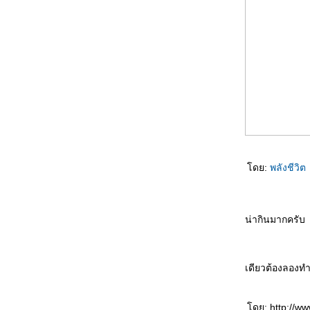
ำไก่ 3 สูตร
สูตรหมูทอดเชียงใหม่ ร้านป้าบุญศรี ตลาดวโร
รส
ข้าวผัดป่าลั่น ข้าวผัดนรกแตก
ไก่ย่างสิบสองปันนา
สตูว์ูน่องไก่ 3 สูตร
ไก่ผัดขิง 4 สูตร
กงไตปลา 4 สูตร + เคล็ดลับ
จ้าวสมุทรกระทะร้อน
“ สันคอหมูผัดพริกไทยดำ ” รสเด็ด เผ็ดซ่าน
ลาบเป็ด 2 สูตร (แบบไม่ทอด+แบบทอดกรอบ)
ดย:
พลังชีวิต
กงเผ็ดไก่ 4 สูตร
ต้มข่าไก่ 3 สูตร +เคล็ดลับ
กงขี้เหล็ก 6 สูตร + เคล็ดลับ
น่ากินมากครับ
เปาะเปี๊ยะของขวัญ เปาะเปี๊ยะสวรรค์
ข้าวผัดเมืองใต้ ข้าวผัดอีสาน
ปลาหมึกกรอบสมุนไพร
กงกระหรี่ไก่ 2 สูตร
เดียวต้องลองทำ
ซี่โครงหมูย่าง 4 สูตร
น้ำพริกกุ้งสด 3 สูตร
ดย: http://ww