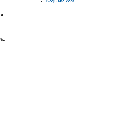
BlogGang.com
อม
กัน