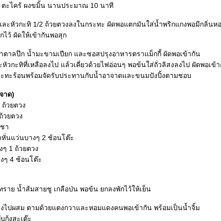
ข่า ตะไคร้ ผงขมิ้น นานประมาณ 10 นาที
ชและหัวกะทิ 1/2 ถ้วยตวงลงในกระทะ ผัดพอแตกมันใส่น้ำพริกแกงพอมีกลิ่นห
ักไว้ ผัดให้เข้ากันพอสุก
น้ำตาลปึก น้ำมะขามเปียก และซอสปรุงอาหารตราแม็กกี้ ผัดพอเข้ากัน
หัวกะทิที่เหลือลงไป แล้วเคี่ยวด้วยไฟอ่อนๆ พอข้นใส่ถั่วลิสงลงไป ผัดพอเข้า
ระทะร้อนพร้อมจัดรับประทานกับน้ำอาจาดและขนมปังปิ้งตามชอบ
าจาด)
 ถ้วยตวง
ถ้วยตวง
นชา
ดหั่นแว่นบางๆ 2 ช้อนโต๊ะ
ๆ 1 ถ้วยตวง
ๆ 4 ช้อนโต๊ะ
ลทราย น้ำส้มสายชู เกลือป่น พอข้น ยกลงพักไว้ให้เย็น
ฟ้าลงไปผสม ตามด้วยแตงกวาและหอมแดงคนพอเข้ากัน พร้อมเป็นน้ำจิ้ม
บกุ้งสะเต๊ะ