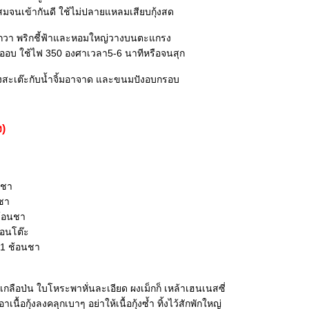
สมจนเข้ากันดี ใช้ไม่ปลายแหลมเสียบกุ้งสด
กวา พริกชี้ฟ้าและหอมใหญ่วางบนตะแกรง
้ออบ ใช้ไฟ 350 องศาเวลา5-6 นาทีหรือจนสุก
้งสะเต๊ะกับน้ำจิ้มอาจาด และขนมปังอบกรอบ
ง)
นชา
นชา
ช้อนชา
อนโต๊ะ
 1 ช้อนชา
เกลือป่น ใบโหระพาหั่นละเอียด ผงเม็กก็ เหล้าเฮนเนสซี่
นื้อกุ้งลงคลุกเบาๆ อย่าให้เนื้อกุ้งซ้ำ ทิ้งไว้สักพักใหญ่