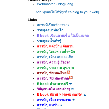
Webmaster - BlogGang
[Add ทุกคนไม่ได้รู้ทุกสิ่ง's blog to your web]
Links
สถานที่เรียนทำอาหาร
รวมสูตรปาท่องโก๋
E book เขียนลายเซ็น ให้เป็นมงคล
รวมสูตรน้ำเต้าหู้
สารบัญ แต่งบ้าน จัดสวน
สารบัญ ไดเอท ลดน้ำหนัก
สารบัญ เรื่อง แม่และเด็ก
สารบัญ ความรู้เรื่องรถ
สารบัญ บทความ สุขภาพ
สารบัญ ฟังเพลงไท
สารบัญ ฟังเพลงสากล
E book ทำอาหารฟรี
❤
วิธีผูกเนคไท แบบต่างๆ
✿
E book สมาธิ ทางสงบ ถอดจิต
▲
สารบัญ เรื่อง ความงาม
★
สารบัญ แฟชั่น
★