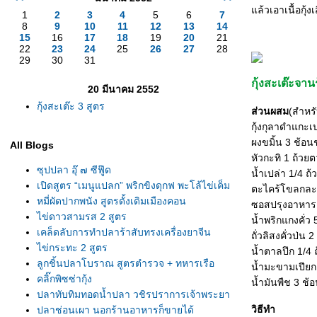
ล้วเอาเนื้อกุ้ง
1
2
3
4
5
6
7
8
9
10
11
12
13
14
15
16
17
18
19
20
21
22
23
24
25
26
27
28
29
30
31
กุ้งสะเต๊ะจาน
20 มีนาคม 2552
กุ้งสะเต๊ะ 3 สูตร
ส่วนผสม
(สำหรับ
กุ้งกุลาดำแกะเ
ผงขมิ้น 3 ช้อน
All Blogs
หัวกะทิ 1 ถ้วย
ซุปปลา อุ๊ ๗ ซีฟู๊ด
น้ำเปล่า 1/4 ถ
เปิดสูตร “เมนูแปลก” พริกขิงดุกฟ พะโล้ไข่เค็ม
ตะไคร้โขลกละเ
หมี่ผัดปากพนัง สูตรดั้งเดิมเมืองคอน
ซอสปรุงอาหารต
ไข่ดาวสามรส 2 สูตร
น้ำพริกแกงคั่ว 
เคล็ดลับการทำปลาร้าสับทรงเครื่องยาจีน
ถั่วลิสงคั่วป่น 
ไข่กระทะ 2 สูตร
น้ำตาลปึก 1/4 
ลูกชิ้นปลาโบราณ สูตรตำรวจ + ทหารเรือ
น้ำมะขามเปียก
คลิ๊กพิซซ่ากุ้ง
น้ำมันพืช 3 ช้
ปลาทับทิมทอดน้ำปลา วชิรปราการเจ้าพระยา
วิธีทำ
ปลาช่อนเผา นอกร้านอาหารก็ขายได้