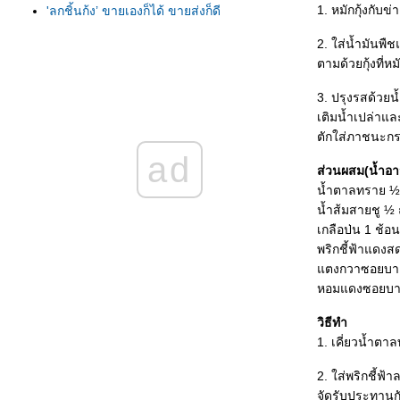
1. หมักกุ้งกับ
'ลูกชิ้นกุ้ง’ ขายเองก็ได้ ขายส่งก็ดี
'ลูกชิ้นปิ้ง' ยุคไหนๆก็ขายได้ตลอด
2. ใส่น้ำมันพื
‘ฮ่อยจ๊อ กุ้ง ปู’ ‘ถึงเครื่อง’รายได้จึงถึงขั้น
ตามด้วยกุ้งที่หม
ลูกชิ้นปลาเก๋าทอด ลูกชิ้นทอด สูตรไร้สารเป็น
จุดขา
3. ปรุงรสด้วย
ปลาทูต้มหวาน สูตรสวนผลไม้
เติมน้ำเปล่าและ
ไก่หมุน ปลาเผา ขายคู่ทำเงินไม่สะดุด
ตักใส่ภาชนะก
ไก่อบสมุนไพร ซื้อง่าย ขายคล่องทุกยุค
ad
'ก๋วยเตี๋ยวคั่วไก่' ขายคู่ 'สุกี้ทะเลแห้ง'
ส่วนผสม(น้ำอ
ข้าวหมูแดง หมูกรอบ จานด่วน ชวนทำเงิน
น้ำตาลทราย ½
ฉู่ฉี่ปลาทู 6 สูตร
น้ำส้มสายชู ½ 
ทะเลหลงกรุง เขมรแตก
เกลือป่น 1 ช้อ
ต้มยำกุ้ง สูตรมาเลเซี
พริกชี้ฟ้าแดงส
กงเหลือง 7 สูตร
ตงกวาซอยบาง
ไข่สอดไส้กุ้ง
หอมแดงซอยบาง
น้ำพริกอ่อง 7 สูตร
วิธีทำ
บางระกำ ไก่ย่างพริกไทยดำ
1. เคี่ยวน้ำตา
ไก่ย่างศรีเมืองใหม่ รสเด็ด
ไข่เจียวกุ้งสับ ไข่เจียวทรงเครื่อง
2. ใส่พริกชี้
ปูผัดผงกะหรี่ 5 สูตร
จัดรับประทานกั