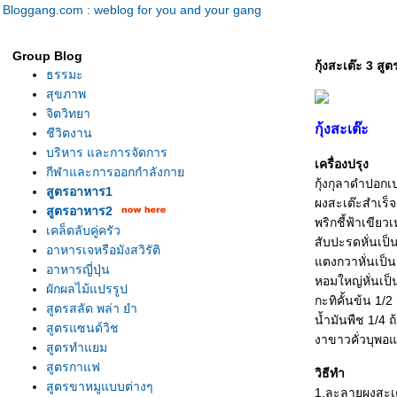
Bloggang.com : weblog for you and your gang
Group Blog
กุ้งสะเต๊ะ 3 สูต
ธรรมะ
สุขภาพ
จิตวิทยา
กุ้งสะเต๊ะ
ชีวิตงาน
บริหาร และการจัดการ
เครื่องปรุง
กีฬาและการออกกำลังกา
กุ้งกุลาดำปอกเป
สูตรอาหาร1
ผงสะเต๊ะสำเร็จ
สูตรอาหาร2
พริกชี้ฟ้าเขียว
เคล็ดลับคู่ครัว
สับปะรดหั่นเป็น
อาหารเจหรือมังสวิรัติ
ตงกวาหั่นเป็นช
อาหารญี่ปุ่น
หอมใหญ่หั่นเป็
ผักผลไม้แปรรูป
กะทิคั้นข้น 1/2
สูตรสลัด พล่า ยำ
น้ำมันพืช 1/4 
สูตรแซนด์วิช
งาขาวคั่วบุพอแ
สูตรทำแยม
สูตรกาแฟ
วิธีทำ
สูตรขาหมูแบบต่างๆ
1.ละลายผงสะเต๊