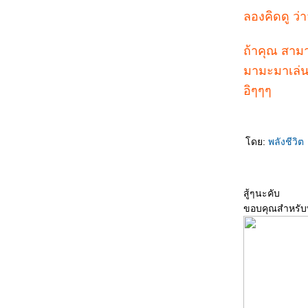
สูตรเด็ดราดหน้าซีฟู้ด ครัวทะเลตรัง
ลองคิดดู ว
บักกุ๊ดเต๋สิงคโปร์
ไก่ทอดหาดใหญ่ 2 สูตร
ถ้าคุณ สาม
ผัดเส้นเซี่ยงไฮ้
มามะมาเล่น
ข้าวผัดหยางโจว ข้าวผัดหมูแฮมจีนเชี่ยงไฮ้
สูตรปลาช่อนเผาเกลือน้ำพริกหนุ่ม,น้ำจิ้มซีฟู้ด
อิๆๆๆ
ครัวต้นปีบ
ซุป 3 สูตร
ข้าวผัดสเปน ข้าวผัดอินโดนีเซี
ดย:
พลังชีวิต
ข้าวผัดทะเลรวม ข้าวผัดเผ็ดปลาฟู
หมูย่างน้ำผึ้ง 2 สูตร
อร่อยแบบจีนๆ กับ “ ก๋วยเตี๋ยวผัดแห้งแต้จิ๋ว ”
สู้ๆนะคับ
ไวไวหน้าไก่ 3 แยก
ขอบคุณสำหรับทุ
สูตรพิซซ่า ร้านมาร์โคโปโล เมืองสีหนุวิลล์
สปาเกตตี้ไก่อบ สปาเกตตีผัดขึ้เมาทะเล
กงไก่ใส่ฟัก โครงไก่ต้มฟัก
สเต็กทอร์นาโด และสเต็กเนื้อ
สปาเกตตี้พะแนงกุ้ง สปาเกตตี้ซอสเขียวหวาน
หมูแดงสูตรเยาวราช - ครัวลอยฟ้า
ต้มยำกุ้ง 4 สูตร +เคล็ดลับ