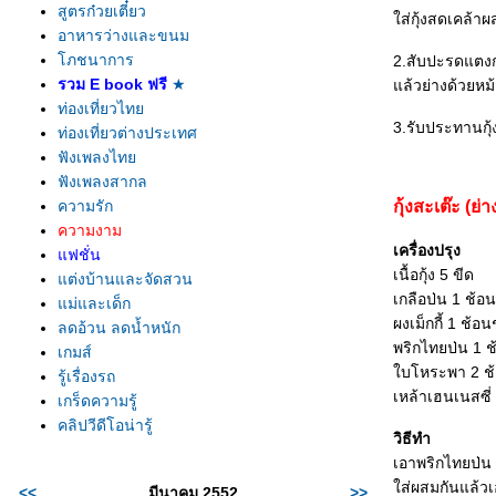
สูตรก๋วยเตี๋ยว
ส่กุ้งสดเคล้าผ
อาหารว่างและขนม
ภชนาการ
2.สับปะรดแตง
รวม E book ฟรี
★
ล้วย่างด้วยหม
ท่องเที่ยวไท
3.รับประทานกุ
ท่องเที่ยวต่างประเทศ
ฟังเพลงไท
ฟังเพลงสากล
ความรัก
กุ้งสะเต๊ะ (ย่า
ความงาม
เครื่องปรุง
ฟชั่น
เนื้อกุ้ง 5 ขีด
ต่งบ้านและจัดสวน
เกลือป่น 1 ช้อ
ม่และเด็ก
ผงเม็กกี้ 1 ช้อ
ลดอ้วน ลดน้ำหนัก
พริกไทยป่น 1 
เกมส์
บโหระพา 2 ช้
รู้เรื่องรถ
เหล้าเฮนเนสซี่
เกร็ดความรู้
คลิปวีดีโอน่ารู้
วิธีทำ
เอาพริกไทยป่น 
ส่ผสมกันแล้วเอาเ
<<
มีนาคม 2552
>>