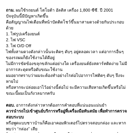
ถาม.
ผมใช้รถยนต์ โตโยต้า อัลติส เครื่อง 1,800 ซีซี. ปี 2001
ปัจจุบันนี้มีปัญหาเกิดขึ้น
คือสัญญาณไฟเตือนที่หน้าปัดติดโชว์ขึ้นมาสามดวงด้วยกันประกอบ
ด้ว
1. ไฟรูปเครื่องยนต์
2. ไฟ VSC
3. ไฟ O/D Off
ไฟทั้งสามดวงดังกล่าวนั้นจะติดๆ ดับๆ อยู่ตลอดเวลา แต่อาการอื่นๆ
ของรถผมก็ยังใช้งานได้ดีอยู่
ไม่มีการขัดข้องขลุกขลักแต่อย่างใด เครื่องยนต์ยังสตาร์ทติดง่าย ไม่มี
อาการสะดุดหรือดับขณะใช้งาน
ผมอยากทราบว่าผมจะต้องทำอย่างไรต่อไปอาการไฟติดๆ ดับๆ จึงจะ
หายไป
หรือหากจะปล่อยเอาไว้อย่างนี้ต่อไป จะมีความเสียหายเกิดขึ้นหรือไม่
ขณะนี้ผมเป็นกังวลมากครับ
ตอบ.
อาการดังกล่าวหากต้องการคำตอบที่แน่นอนแม่นยำ
ควรนำรถไปเข้าศูนย์บริการหรืออู่ที่เครื่องมือทันสมัย เพื่อทำการตรวจ
สอบระบบ
หรือพูดแบบชาวบ้านก็คือเอาคอมพิวเตอร์ไปตรวจสอบกล่อง และหาก
พบว่า “กล่อง” เสี