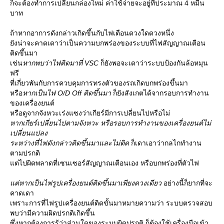
ก็จะต้องทำการเปลี่ยนกล่องใหม่ ค่าใช้จ่ายจะอยู่ที่ประมาณ 4 หมื่น
บาท
ถ้าหากอาการดังกล่าวเกิดขึ้นกับไฟเตือนดวงใดดวงหนึ่ง
ังน่าจะคาดเดาว่าเป็นความบกพร่องของระบบที่ไฟสัญญาณเตือน
ติดขึ้นมา
เช่น
หากพบว่าไฟติดมาที่ VSC
ก็ยังพอจะเดาว่าระบบป้องกันล้อหมุน
ฟรี
ที่เกี่ยวพันกับการควบคุมการทรงตัวของรถเกิดบกพร่องขึ้นมา
หรือ
หากเป็นไฟ O/D Off ติดขึ้นมา
ก็ยังสังเกตได้จากรอบการทำงาน
ของเครื่องยนต์
หรือดูจากจังหวะเร่งแซงว่าเกียร์มีการเปลี่ยนไปหรือไม่
หากเกียร์เปลี่ยนไปตามจังหวะ หรือรอบการทำงานของเครื่องยนต์ไม่
เปลี่ยนแปลง
ระหว่างที่ไฟดังกล่าวติดขึ้นมาและไม่ติด
ก็เดาเอาว่ากลไกทำงาน
ตามปรกติ
ต่ไปผิดพลาดที่เซนเซอร์สัญญาณเตือนเอง หรือบกพร่องที่ตัวไฟ
ต่หากเป็นไฟรูปเครื่องยนต์ติดขึ้นมาเพียงดวงเดียว
อย่างนี้ก็ยากที่จะ
คาดเดา
เพราะการที่ไฟรูปเครื่องยนต์ติดขั้นมาหมายความว่า ระบบตรวจสอบ
พบว่ามีความผิดปรกติเกิดขึ้น
ซึ่งหากต้องการรู้ว่าส่วนใดของระบบผิดปรกติ ก็ต้องใช้เครื่องมือเข้า