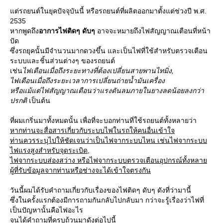
ต่รถยนต์ในยุคปัจจุบันนี้ หรือรถยนต์ที่ผลิตออกมาตั้งแต่ช่วงปี พ.ศ.
2535
หากพูดถึง
อาการไฟติดๆ ดับๆ
อาจจะหมายถึงไฟสัญญาณเตือนที่หน้า
ปัด
ซึ่งรถยุคนั้นมีจำนวนมากดวงขึ้น และเป็นไฟที่ใช้สำหรับตรวจเตือน
ระบบและชิ้นส่วนต่างๆ ของรถยนต์
เช่น
ไฟเตือนเมื่อถึงระยะทางที่ต้องเปลี่ยนสายพานไทมิ่ง,
ไฟเตือนเมื่อถึงระยะเวลาการเปลี่ยนถ่ายน้ำมันเครื่อง
หรือแม้แต่ไฟสัญญาณเตือนว่าแรงดันลมภายในยางลดน้อยลงกว่า
ปรกติ
เป็นต้น
ที่ผมเกริ่นมาทั้งหมดนั้น เพื่อที่จะบอกท่านที่ใช้รถยนต์ทั้งหลายว่า
หากท่านจะสื่อสารเกี่ยวกับระบบไฟในรถให้คนอื่นเข้าใจ
ท่านควรระบุไปให้ชัดเจนว่าเป็นไฟจากระบบไหน เช่นไฟจากระบบ
ไฟแรงสูงสำหรับจุดระเบิด,
ไฟจากระบบส่องสว่าง หรือไฟจากระบบตรวจเตือนอุปกรณ์ทั้งหลา
ผู้ที่รับข้อมูลจากท่านหรือช่างจะได้เข้าใจตรงกัน
วันนี้ผมได้รับคำถามเกี่ยวกับเรื่องของไฟติดๆ ดับๆ ดังที่ว่ามานี้
ซึ่งในครั้งแรกต้องมีการถามกันกลับไปกลับมา กว่าจะรู้เรื่องว่าไฟที่
เป็นปัญหานั้นคือไฟอะไร
จนได้คำถามที่ครบถ้วนมาดังต่อไปนี้