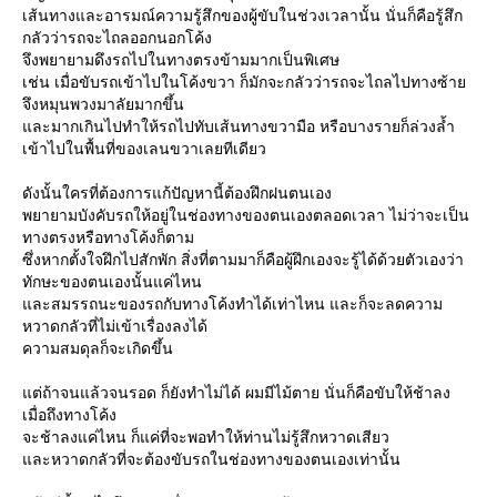
เส้นทางและอารมณ์ความรู้สึกของผู้ขับในช่วงเวลานั้น นั่นก็คือรู้สึก
กลัวว่ารถจะไถลออกนอกโค้ง
จึงพยายามดึงรถไปในทางตรงข้ามมากเป็นพิเศษ
เช่น เมื่อขับรถเข้าไปในโค้งขวา ก็มักจะกลัวว่ารถจะไถลไปทางซ้า
จึงหมุนพวงมาลัยมากขึ้น
ละมากเกินไปทำให้รถไปทับเส้นทางขวามือ หรือบางรายก็ล่วงล้ำ
เข้าไปในพื้นที่ของเลนขวาเลยทีเดียว
ดังนั้นใครที่ต้องการแก้ปัญหานี้ต้องฝึกฝนตนเอง
พยายามบังคับรถให้อยู่ในช่องทางของตนเองตลอดเวลา ไม่ว่าจะเป็น
ทางตรงหรือทางโค้งก็ตาม
ซึ่งหากตั้งใจฝึกไปสักพัก สิ่งที่ตามมาก็คือผู้ฝึกเองจะรู้ได้ด้วยตัวเองว่า
ทักษะของตนเองนั้นแค่ไหน
ละสมรรถนะของรถกับทางโค้งทำได้เท่าไหน และก็จะลดความ
หวาดกลัวที่ไม่เข้าเรื่องลงได้
ความสมดุลก็จะเกิดขึ้น
ต่ถ้าจนแล้วจนรอด ก็ยังทำไม่ได้ ผมมีไม้ตาย นั่นก็คือขับให้ช้าลง
เมื่อถึงทางโค้ง
จะช้าลงแค่ไหน ก็แค่ที่จะพอทำให้ท่านไม่รู้สึกหวาดเสียว
ละหวาดกลัวที่จะต้องขับรถในช่องทางของตนเองเท่านั้น