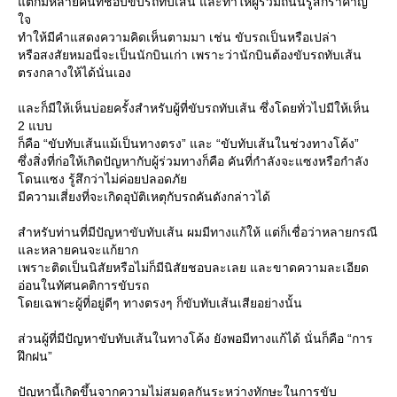
ต่ก็มีหลายคนที่ชอบขับรถทับเส้น และทำให้ผู้ร่วมถนนรู้สึกรำคาญ
จ
ทำให้มีคำแสดงความคิดเห็นตามมา เช่น ขับรถเป็นหรือเปล่า
หรือสงสัยหมอนี่จะเป็นนักบินเก่า เพราะว่านักบินต้องขับรถทับเส้น
ตรงกลางให้ได้นั่นเอง
ละก็มีให้เห็นบ่อยครั้งสำหรับผู้ที่ขับรถทับเส้น ซึ่งโดยทั่วไปมีให้เห็น
2 แบบ
ก็คือ “ขับทับเส้นแม้เป็นทางตรง” และ “ขับทับเส้นในช่วงทางโค้ง”
ซึ่งสิ่งที่ก่อให้เกิดปัญหากับผู้ร่วมทางก็คือ คันที่กำลังจะแซงหรือกำลัง
ดนแซง รู้สึกว่าไม่ค่อยปลอดภั
มีความเสี่ยงที่จะเกิดอุบัติเหตุกับรถคันดังกล่าวได้
สำหรับท่านที่มีปัญหาขับทับเส้น ผมมีทางแก้ให้ แต่ก็เชื่อว่าหลายกรณี
ละหลายคนจะแก้ยาก
เพราะติดเป็นนิสัยหรือไม่ก็มีนิสัยชอบละเลย และขาดความละเอียด
อ่อนในทัศนคติการขับรถ
ดยเฉพาะผู้ที่อยู่ดีๆ ทางตรงๆ ก็ขับทับเส้นเสียอย่างนั้น
ส่วนผู้ที่มีปัญหาขับทับเส้นในทางโค้ง ยังพอมีทางแก้ได้ นั่นก็คือ “การ
ฝึกฝน”
ปัญหานี้เกิดขึ้นจากความไม่สมดุลกันระหว่างทักษะในการขับ