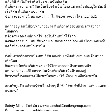
ล้วทีนี้ ทำไมถึงจ่าหัวเรื่อง ชวนขับทับเส้น
นั่นก็เพราะบางกรณีมันเป็นเรื่องจำเป็น โดยเฉพาะเมื่อขับอยู่ในช่องที่
เร็วที่สุด นั่นคือเลนขวาสุด
ซึ่งการช่องทางนี้ หมายความว่าไม่มีช่องทางขวาให้รถออกไปอีก
ต่การอยู่เลนนี้มีปัญหาบางอย่าง นั่นคือถ้าต้องขับตามรถที่สูงกว่า
หญ่กว่า
หรือรถที่ติดฟิล์มมืด ทำให้มองไปด้านหน้าได้ยาก
ส่งผลต่อการประเมินเส้นทาง และสถานการณ์ล่วงหน้าได้อย่างมากก็
ค่ถึงท้ายรถคันหน้าเท่านั้น
ดังนั้นหากต้องการเปิดทัศนวิสัย ลองขับรถทับเส้นขอบถนนด้านขวา
เล็กน้อ
ก็จะช่วยเปิดทัศนวิสัยของเราให้ไกลมากกว่าท้ายรถคันหน้า
ละหากว่าจะแก้ไขถาวรในเรื่องทัศนวิสัยเมื่อมีรถบังอยู่
ก็ควรจะทิ้งระยะห่างให้มากขึ้นจะช่วยให้เส้นทางเคลียร์มากขึ้น
ลองทำดูครับ แล้วจะรู้ว่าเรื่องง่ายๆ ที่ "ทำก็ง่าย จำก็ง่าย...แต่ปลอดภั
น่นอน"
Safety Mind: สินธุ์ชัย ภมรพล sinchai@nationgroup.com
ที่มา : //www.bangkokbiznews.com