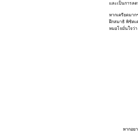
คราบน้ำตาและถุงลมนิรภั
ละเป็นการลดบ่ว
เครื่องเสียงดี ไม่มีภั
ขับรถลุยลำธาร
หากเครียดมากๆ
ขวนเสื้อผ้าในรถ
ฝึกสมาธิ พิชิตเ
เรื่องของกุญแจรถยนต์
หมอโจมั่นใจว่า
การปะยางรถ
น้ำเข้าห้องโดยสารของรถ
ซ่อมห้าง ซ่อมช้า
ความสำคัญของกันชน
ขับรถในเมืองใหญ่
รถใหม่ ต้องใช้อย่างไร?
พวงมาลัยสั่นและมีเสียง
พื้นที่บอด (ของรถยนต์)
อยากให้รถหอม
ขับหน้าฝน หลีกเลี่ยงอันตรา
ขั้วหลอด
เปลี่ยนพฤติกรรมเพื่อประหยัด
ศูนย์ล้อกับการขับขี่
อายุการใช้งาน น้ำมันหล่อลื่น
หากอยาก
รถหมุนฟาดด้านข้าง
รถเสียศูนย์