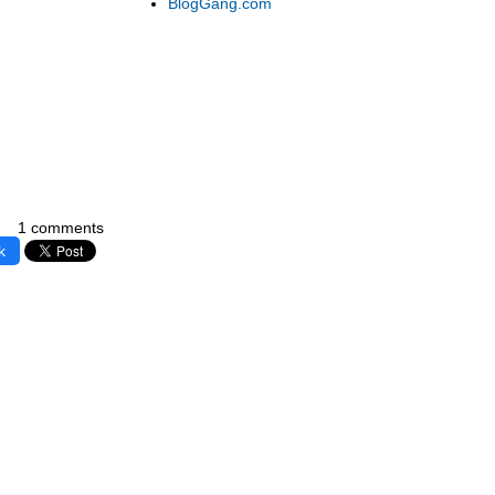
BlogGang.com
1 comments
k