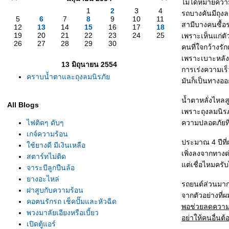
ไม่ได้หมายความ
1
2
3
4
รถบางคันมีถุง
5
6
7
8
9
10
11
สามีบางคนซื้อ
12
13
14
15
16
17
18
19
20
21
22
23
24
25
เพราะเห็นแก่ตัว
26
27
28
29
30
คนที่ใจกว้างรัก
เพราะเบาะหลังย
13 มิถุนายน 2554
การเร่งความเร็
คราบน้ำตาและถุงลมนิรภั
มันก็เป็นทางอ
น้ำตาหลั่งไหลส
All Blogs
เพราะถุงลมนิร
ไฟติดๆ ดับๆ
ความปลอดภัยที่ม
เกจ์ความร้อน
ประมาณ 4 ปีที่
ช้ยางดี มีเงินเหลือ
เพิ่งลงจากทางด
สตาร์ทไม่ติด
ต่เชื่อไหมครั
จาระบีลูกปืนล้อ
างอะไหล่
รถยนต์ส่วนมากอ
ฝาสูบกับความร้อน
จากตัวอย่างที่ผ
คอฅนรักรถ เช็คปั๊มและหัวฉีด
พอช่วยลดความเสี
พวงมาลัยเอียงหรือเบี้ยว
อย่าให้คนอื่น
เปิดตู้แอร์