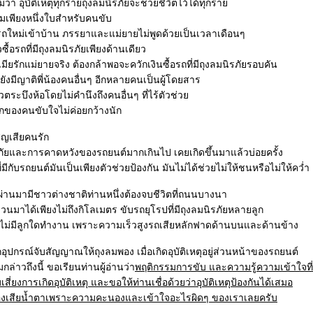
ว่า อุบัติเหตุทุกรายถุงลมนิรภัยจะช่วยชีวิตไว้ได้ทุกรา
ลมเพียงหนึ่งใบสำหรับคนขับ
รถใหม่เข้าบ้าน ภรรยาและแม่ยายไม่พูดด้วยเป็นเวลาเดือนๆ
ซื้อรถที่มีถุงลมนิรภัยเพียงด้านเดียว
เมียรักแม่ยายจริง ต้องกล้าพอจะควักเงินซื้อรถที่มีถุงลมนิรภัยรอบคัน
ังมีญาติพี่น้องคนอื่นๆ อีกหลายคนเป็นผู้โดยสาร
วตระบึงห้อโดยไม่คำนึงถึงคนอื่นๆ ที่ไร้ตัวช่ว
อกของคนขับใจไม่ค่อยกว้างนัก
ูญเสียคนรัก
ภัยและการคาดหวังของรถยนต์มากเกินไป เคยเกิดขึ้นมาแล้วบ่อยครั้ง
ีกับรถยนต์มันเป็นเพียงตัวช่วยป้องกัน มันไม่ได้ช่วยไม่ให้ชนหรือไม่ให้คว่ำ
ผ่านมามีชาวต่างชาติท่านหนึ่งต้องจบชีวิตที่ถนนบางนา
่วนมาได้เพียงไม่ถึงกิโลเมตร ขับรถยุโรปที่มีถุงลมนิรภัยหลายลูก
บไม่มีลูกใดทำงาน เพราะความเร็วสูงรถเสียหลักฟาดด้านบนและด้านข้าง
ุปกรณ์จับสัญญาณให้ถุงลมพอง เมื่อเกิดอุบัติเหตุอยู่ส่วนหน้าของรถยนต์
มกล่าวถึงนี้ ขอเรียนท่านผู้อ่านว่า
พฤติกรรมการขับ และความรู้ความเข้าใจที่ถู
่ยงการเกิดอุบัติเหตุ และขอให้ท่านเชื่อด้วยว่าอุบัติเหตุป้องกันได้เสมอ
ต้องเสียน้ำตาเพราะความคะนองและเข้าใจอะไรผิดๆ ของเราเลยครับ