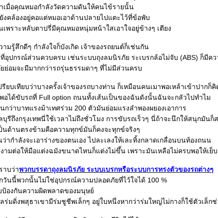
าเมื่อคุณหมอกำลังวัดความดันให้คนไข้รายนั้น
งยังคล้องอยู่คอแต่หมอเอาด้านปลายไปแตะไว้ที่ข้อพับ
นเพราะหลับตาปรี่มีคุณหมอหนุ่มหน้าใสเอาใจอยู่ข้างๆ เตียง
มรู้สึกดีๆ กำลังใจก็บังเกิด เจ้าของรถยนต์ก็เช่นกัน
ที่อุปกรณ์ส่วนควบครบ เช่นระบบถุงลมนิรภัย ระเบรกล้อไม่จับ (ABS) ก็มีคว
ย่อมจะมีมากกว่ารถรุ่นธรรมดาๆ ที่ไม่มีส่วนครบ
ียบเทียบว่าบางครั้งเจ้าของรถบางท่าน ก็เหมือนคนเมาพอเหล้าเข้าปากก็คิ
 พอได้ขับรถที่ Full option ถนนทั้งเส้นเป็นของฉันดังนั้นฉันจะกลัวไปทำไม
นกว่าบาทแรงม้าเทศร่วม 200 ตัวมันย่อมแรงลำพองผยองเอาการ
ีถึงกรุงเทพนี่ใช้เวลาไม่ถึงชั่วโมง การขับรถเร็วๆ นี่ถ้าจะนึกให้สนุกมันก็
ป็นด้านตรงข้ามคือความทุกข์มันก็คงจะทุกข์จริงๆ
นว่ากำลังจะเอาร่างของตนเอง ไปละเลงให้เละทิ้งกลาดเกลื่อนบนท้องถนน
ามต่อให้มือแต่งฉมังขนาดไหนก็แต่งไม่ขึ้น เพราะมันเหลือไม่ครบพอให้เย
ราบว่า
พวกบรรดาถุงลมนิรภัย ระบบเบรกหรือระบบการทรงตัวของรถต่างๆ
ุกวันนี้พวกนั้นไม่ใช่อุปกรณ์ความปลอดภัยที่ไว้ใจได้ 100 %
วยป้องกันความผิดพลาดของมนุษย์
่มดิ่งพสุธาเขามีร่มชูชีพเล็กๆ อยู่ใบหนึ่งหากว่าร่มใหญ่ไม่กางก็ใช้ตัวเล็ก