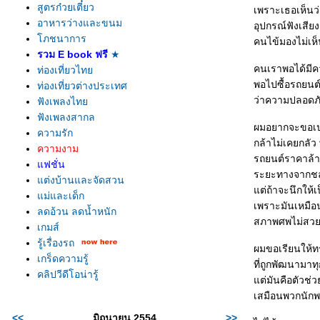
สูตรก๋วยเตี๋ยว
เพราะเธอเห็นว่
อาหารว่างและขนม
อุปกรณ์ฟังเสีย
ภชนาการ
คนไข้มองไม่เห็
รวม E book ฟรี
★
คนเราพอได้มีควา
ท่องเที่ยวไท
พอไปซื้อรถยนต์
ท่องเที่ยวต่างประเทศ
ว่าความปลอดภัย
ฟังเพลงไท
ฟังเพลงสากล
ผมอยากจะขอเปร
ความรัก
กล้าไม่เคยกลัว
ความงาม
รถยนต์ราคาล้า
ฟชั่น
ระยะทางจากชลบุร
ต่งบ้านและจัดสวน
ต่ถ้าจะนึกให้เ
ม่และเด็ก
เพราะมันเหมือ
ลดอ้วน ลดน้ำหนัก
สภาพศพไม่สวยง
เกมส์
รู้เรื่องรถ
ผมขอเรียนให้ท
เกร็ดความรู้
ที่ถูกพัฒนามาท
คลิปวีดีโอน่ารู้
ต่มันคือตัวช่
เสมือนพวกนักพลร
<<
มิถุนายน 2554
>>