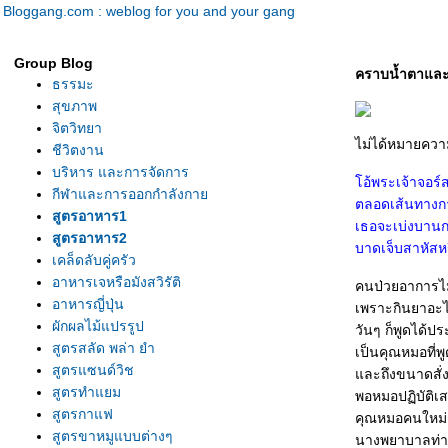
Bloggang.com : weblog for you and your gang
Group Blog
คราบน้ำตาและ
ธรรมะ
สุขภาพ
จิตวิทยา
ไม่ได้หมายความ
ชีวิตงาน
บริหาร และการจัดการ
อ้พระเจ้าจอร์ส
กีฬาและการออกกำลังกา
ตลอดเส้นทางกา
สูตรอาหาร1
เธอจะเบ่งบานก
สูตรอาหาร2
บาดเจ็บสาหัสหรื
เคล็ดลับคู่ครัว
อาหารเจหรือมังสวิรัติ
คนป่วยอาการไม
อาหารญี่ปุ่น
เพราะกินยาอะไรก
ผักผลไม้แปรรูป
วันๆ ก็พูดได้ป
สูตรสลัด พล่า ยำ
เป็นคุณหมอที่พ
สูตรแซนด์วิช
ละถึงขนาดสั่ง
สูตรทำแยม
พอหมอปฏิบัติเส
สูตรกาแฟ
คุณหมอคนใหม่รั
สูตรขาหมูแบบต่างๆ
นางพยาบาลท่านห