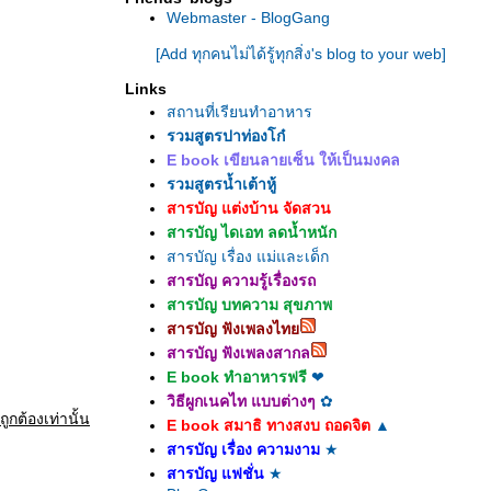
Webmaster - BlogGang
[Add ทุกคนไม่ได้รู้ทุกสิ่ง's blog to your web]
Links
สถานที่เรียนทำอาหาร
รวมสูตรปาท่องโก๋
E book เขียนลายเซ็น ให้เป็นมงคล
รวมสูตรน้ำเต้าหู้
สารบัญ แต่งบ้าน จัดสวน
สารบัญ ไดเอท ลดน้ำหนัก
สารบัญ เรื่อง แม่และเด็ก
สารบัญ ความรู้เรื่องรถ
สารบัญ บทความ สุขภาพ
สารบัญ ฟังเพลงไท
สารบัญ ฟังเพลงสากล
E book ทำอาหารฟรี
❤
วิธีผูกเนคไท แบบต่างๆ
✿
กต้องเท่านั้น
E book สมาธิ ทางสงบ ถอดจิต
▲
สารบัญ เรื่อง ความงาม
★
สารบัญ แฟชั่น
★