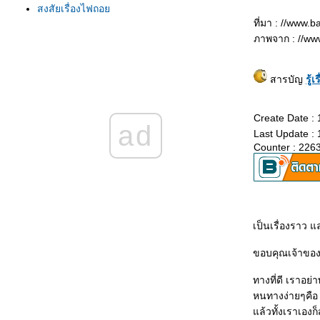
สงสัยเรื่องไฟถอ
ที่มา : //www
เรื่องของแตรรถ
ภาพจาก : //ww
คู่แท้...คนกับรถ ขับปลอดภั
พ่วงแบตเตอรี่
มนุษย์ผิดพลาดทุกวัน ทำอย่างไรเพื่อไม่ให้เกิดซ้ำ
สารบัญ
รู้เ
วิเคราะห์ รอยขีดข่วน บนผิวสีรถยนต์
รู้ล่วงหน้าก่อนคลัตช์หมด
Create Date : 
ผู้หญิงต้องรู้ทันรถยนต์
ad
Last Update : 
สัญญาณอันตรายจากเบรก
Counter : 226
การขับรถเกียร์ออโต้ (เกียร์อัตโนมัติ) ให้ถูกวิธี
เกียร์กระปุก หรือเกียร์ธรรมดา
เมื่อความร้อนเกินพิกัด
ลูกหมากรถยนต์
วิธีการเลือกซื้อยางรถยนต์
เป็นเรื่องราว แ
ตรวจสอบสายพาน ก่อนหมดอายุ
การล้างห้องเครื่องยนต์ สูตรเซียงกง
ขอบคุณเจ้าของบ
อายุของแบตเตอรี่
เริ่มต้นใช้รถคันใหม่
ทางที่ดี เราอย
ขับรถฝนปรอยๆ
หนทางง่ายๆคือ 
การเช่าเหมารถบัส
ล้วทั้งเราเองก