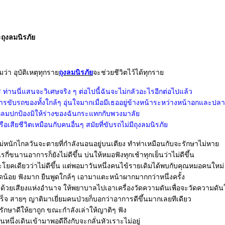
ถุงลมนิรภั
ว่า อุบัติเหตุทุกรา
ถุงลมนิรภั
จะช่วยชีวิตไว้ได้ทุกรา
 ท่านนี่แสนจะวิเศษจริง ๆ ต่อไปนี้ฉันจะไม่กลัวอะไรอีกต่อไปแล้ว
รขับรถของทั้งใกล้ๆ อุ่นใจมากเมื่อมีเธออยู่ข้างหน้าระหว่างหน้าอกและป
ลมปกป้องมิให้ร่างของฉันกระแทกกับพวงมาลั
อเสียชีวิตเหมือนกับคนอื่นๆ สมัยที่ขับรถไม่มีถุงลมนิรภั
่หนักไกลวันจะตายที่กำลังนอนอยู่บนเตียง ทำท่าเหมือนกับจะรักษาไม่หา
ี่ขนานอาการก็ยังไม่ดีขึ้น บ่นให้หมอฟังทุกเช้าทุกเย็นว่าไม่ดีขึ้น
ระโยคเดียวว่าไม่ดีขึ้น แต่พอมาวันหนึ่งคนไข้รายเดิมได้พบกับคุณหมอคนใหม่
ูดน้อย ฟังมาก ยืนพูดใกล้ๆ เอามาแตะหน้าผากมากกว่าหนึ่งครั้ง
ด้วยเสียงแห่งอำนาจ ให้พยาบาลไปเอาเครื่องวัดความดันเพื่อจะวัดความดัน
ร็จ สายๆ ญาติมาเยี่ยมคนป่วยก็บอกว่าอาการดีขึ้นมากเลยทีเดียว
กษาดีให้ยาถูก ขณะกำลังเล่าให้ญาติๆ ฟัง
นึ่งเดินเข้ามาพอดีถึงกับจะกลั่นหัวเราะไม่อยู่