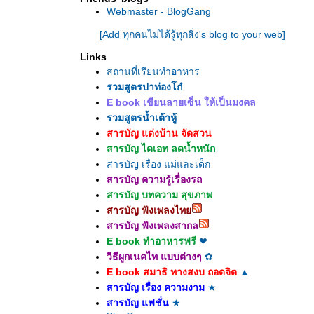
Webmaster - BlogGang
[Add ทุกคนไม่ได้รู้ทุกสิ่ง's blog to your web]
Links
สถานที่เรียนทำอาหาร
รวมสูตรปาท่องโก๋
E book เขียนลายเซ็น ให้เป็นมงคล
รวมสูตรน้ำเต้าหู้
สารบัญ แต่งบ้าน จัดสวน
สารบัญ ไดเอท ลดน้ำหนัก
สารบัญ เรื่อง แม่และเด็ก
สารบัญ ความรู้เรื่องรถ
สารบัญ บทความ สุขภาพ
สารบัญ ฟังเพลงไท
สารบัญ ฟังเพลงสากล
E book ทำอาหารฟรี
❤
วิธีผูกเนคไท แบบต่างๆ
✿
E book สมาธิ ทางสงบ ถอดจิต
▲
สารบัญ เรื่อง ความงาม
★
สารบัญ แฟชั่น
★