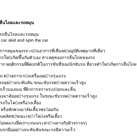
ลื่นไถลและรถหมุน
car skid and spin the car.
การหมุนของรถ เปนอาการที่เสี่ยงตออุบัติเหตุมากทีเดียว
ากใหเกิดขึ้นกับตัวเอง สาเหตุของการลื่นไถลของรถ
ก พฤติกรรมที่ผิดปกติในการขับขี่ของนักขับรถ ที่อาจทําใหเกิดการลื่นไถล
ถ ดวยการเรงเครื่องอยางรุนแรง
รถอยางกะทันหัน ขณะขับรถดวยความเร็วสูง
เร็วบนถนน ที่ผิวการจราจรเปยกและลื่น
วงมาลัยอยางรุนแรง ในขณะขับรถดวยความเร็วสูง
รถในโคงหรือวงเลี้ยง
หรือหักพวงมาลัยเลี้ยวพรอมกัน
ยบคลัตชขณะเขาโคงหรือเลี้ยว
รือลดแรงยึดเกาะถนนระหวางยางกับผิวจราจร)
บรกมืออยางกะทันหันขณะรถมีความเร็ว