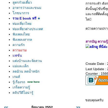
สูตรก๋วยเตี๋ยว
การกระทํา ดัง
อาหารว่างและขนม
ดังนั้นผูขับข
ภชนาการ
ละรถที่ติดตั้
รวม E book ฟรี
★
ได
ท่องเที่ยวไท
ดวยความปราร
ท่องเที่ยวต่างประเทศ
ฟังเพลงไท
ฟังเพลงสากล
สารบัญ ความรู้เ
ความรัก
คลิกดู ที่นี่ค่ะ
ความงาม
ฟชั่น
ต่งบ้านและจัดสวน
Create Date : 
ม่และเด็ก
Last Update : 
ลดอ้วน ลดน้ำหนัก
Counter : 156
เกมส์
รู้เรื่องรถ
เกร็ดความรู้
คลิปวีดีโอน่ารู้
ขอบคุณครับ
<<
มิถุนายน 2552
>>