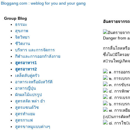
Bloggang.com : weblog for you and your gang
Group Blog
อันตรายจากรถ
ธรรมะ
สุขภาพ
จิตวิทยา
Danger from a 
ชีวิตงาน
การลื่นไถลหรือ
บริหาร และการจัดการ
ซึ่งไมมีใครอย
กีฬาและการออกกำลังกา
สวนใหญ่เกิดจา
สูตรอาหาร1
สูตรอาหาร2
๑. การออกร
เคล็ดลับคู่ครัว
๒. การเบรก
อาหารเจหรือมังสวิรัติ
๓. การขับรถ
อาหารญี่ปุ่น
๔. การหักพ
ผักผลไม้แปรรูป
๕. การเบรก
สูตรสลัด พล่า ยำ
๖. การเบรก 
สูตรแซนด์วิช
๗. การเหยี
สูตรทำแยม
(เปนการตัดห
สูตรกาแฟ
๘. การใชเ
สูตรขาหมูแบบต่างๆ