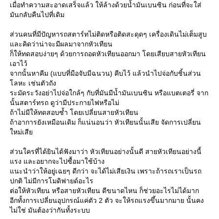
เมื่อทำความสะอาดเสร็จแล้ว ให้ล้างด้วยน้ำมันเบนซิน ก่อนที่จะใส่
มันกลับคืนไปที่เดิม
ส่วนคนที่มีปัญหารถสตาร์ทไม่ติดหรือติดสะดุดๆ เครื่องเดินไม่เต็มสูบ
ละคิดว่าน่าจะมีผลมาจากหัวเทียน
ก็ให้ทดสอบง่ายๆ ด้วยการถอดหัวเทียนออกมา โดยเสียบสายหัวเทียน
เอาไว้
จากนั้นหาคีม (แบบที่มือจับมีฉนวน) คีบไว้ แล้วนำไปจ่อกับชิ้นส่วน
ลหะ เช่นตัวถัง
ระมัดระวังอย่าไปจ่อใกล้ๆ กับที่มันมีน้ำมันเบนซิน หรือแบตเตอรี่ จาก
นั้นสตาร์ทรถ ดูว่ามีประกายไฟหรือไม่
ถ้าไม่มีให้ทดสอบซ้ำ โดยเปลี่ยนสายหัวเทียน
ถ้าอาการยังเหมือนเดิม ก็แน่นอนว่า หัวเทียนนั้นเสีย จัดการเปลี่ยน
หม่เสี
ส่วนใครที่ได้ยินได้ฟังมาว่า หัวเทียนอย่างนั้นดี สายหัวเทียนอย่างนี้
รง และอยากจะไปซื้อมาใช้บ้าง
นะนำว่าให้อยู่เฉยๆ ดีกว่า จะได้ไม่เสียเงิน เพราะถ้ารถเราเป็นรถ
ปกติ ไม่มีการโมดิฟายด์อะไร
ต่อให้หัวเทียน หรือสายหัวเทียน ดีขนาดไหน ก็ช่วยอะไรไม่ได้มาก
อีกทั้งการเปลี่ยนอุปกรณ์แค่ตัว 2 ตัว จะให้รถแรงขึ้นมากมาย นั้นคง
ไม่ใช่ มันต้องว่ากันทั้งระบบ