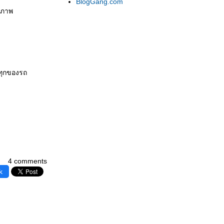
BlogGang.com
มสภาพ
รทุกของรถ
4 comments
k