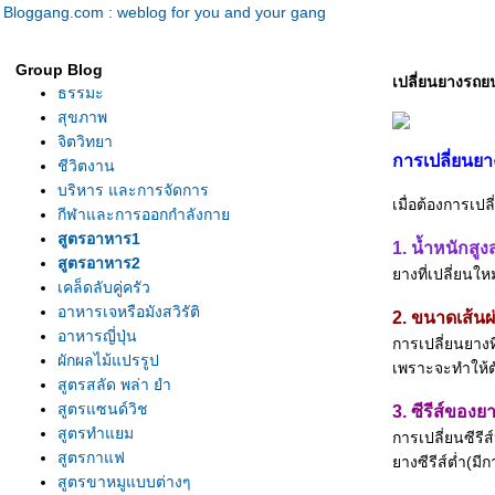
Bloggang.com : weblog for you and your gang
Group Blog
เปลี่ยนยางรถยน
ธรรมะ
สุขภาพ
จิตวิทยา
การเปลี่ยนยา
ชีวิตงาน
บริหาร และการจัดการ
เมื่อต้องการเปล
กีฬาและการออกกำลังกา
สูตรอาหาร1
1. น้ำหนักสูงส
สูตรอาหาร2
างที่เปลี่ยนให
เคล็ดลับคู่ครัว
อาหารเจหรือมังสวิรัติ
2. ขนาดเส้นผ
อาหารญี่ปุ่น
การเปลี่ยนยางท
ผักผลไม้แปรรูป
เพราะจะทำให้ต
สูตรสลัด พล่า ยำ
สูตรแซนด์วิช
3. ซีรีส์ของย
สูตรทำแยม
การเปลี่ยนซีรี
สูตรกาแฟ
างซีรีส์ต่ำ(มี
สูตรขาหมูแบบต่างๆ