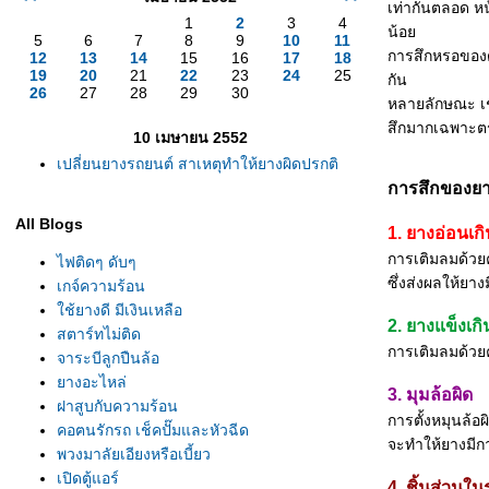
เท่ากันตลอด หน
1
2
3
4
น้อ
5
6
7
8
9
10
11
การสึกหรอของดอ
12
13
14
15
16
17
18
19
20
21
22
23
24
25
กัน
26
27
28
29
30
หลายลักษณะ เช
สึกมากเฉพาะตร
10 เมษายน 2552
เปลี่ยนยางรถยนต์ สาเหตุทำให้ยางผิดปรกติ
การสึกของยาง
All Blogs
1. ยางอ่อนเก
การเติมลมด้วย
ไฟติดๆ ดับๆ
ซึ่งส่งผลให้ยา
เกจ์ความร้อน
ช้ยางดี มีเงินเหลือ
2. ยางแข็งเก
สตาร์ทไม่ติด
การเติมลมด้วย
จาระบีลูกปืนล้อ
างอะไหล่
3. มุมล้อผิด
ฝาสูบกับความร้อน
การตั้งหมุนล้
คอฅนรักรถ เช็คปั๊มและหัวฉีด
จะทำให้ยางมีก
พวงมาลัยเอียงหรือเบี้ยว
เปิดตู้แอร์
4. ชิ้นส่วน