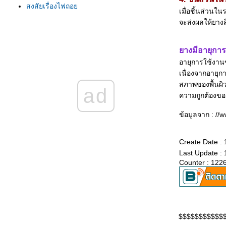
สงสัยเรื่องไฟถอ
เมื่อชิ้นส่วนใ
เรื่องของแตรรถ
จะส่งผลให้ยาง
คู่แท้...คนกับรถ ขับปลอดภั
พ่วงแบตเตอรี่
างมีอายุการ
มนุษย์ผิดพลาดทุกวัน ทำอย่างไรเพื่อไม่ให้เกิดซ้ำ
วิเคราะห์ รอยขีดข่วน บนผิวสีรถยนต์
อายุการใช้งาน
รู้ล่วงหน้าก่อนคลัตช์หมด
เนื่องจากอายุก
ผู้หญิงต้องรู้ทันรถยนต์
สภาพของพื้นผิ
ad
สัญญาณอันตรายจากเบรก
ความถูกต้องขอ
การขับรถเกียร์ออโต้ (เกียร์อัตโนมัติ) ให้ถูกวิธี
ข้อมูลจาก : //
เกียร์กระปุก หรือเกียร์ธรรมดา
เมื่อความร้อนเกินพิกัด
ลูกหมากรถยนต์
Create Date :
วิธีการเลือกซื้อยางรถยนต์
Last Update :
ตรวจสอบสายพาน ก่อนหมดอายุ
Counter : 122
การล้างห้องเครื่องยนต์ สูตรเซียงกง
อายุของแบตเตอรี่
เริ่มต้นใช้รถคันใหม่
ขับรถฝนปรอยๆ
$$$$$$$$$$$
การเช่าเหมารถบัส