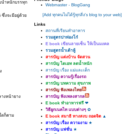
ับน้ำหนักบรรทุก
Webmaster - BlogGang
[Add ทุกคนไม่ได้รู้ทุกสิ่ง's blog to your web]
ึ่งจะมีอยู่ด้ว
Links
สถานที่เรียนทำอาหาร
รวมสูตรปาท่องโก๋
E book เขียนลายเซ็น ให้เป็นมงคล
รวมสูตรน้ำเต้าหู้
สารบัญ แต่งบ้าน จัดสวน
สารบัญ ไดเอท ลดน้ำหนัก
สารบัญ เรื่อง แม่และเด็ก
ง
สารบัญ ความรู้เรื่องรถ
สารบัญ บทความ สุขภาพ
สารบัญ ฟังเพลงไท
กลางหน้ายาง
สารบัญ ฟังเพลงสากล
E book ทำอาหารฟรี
❤
วิธีผูกเนคไท แบบต่างๆ
✿
ใดก็ตาม
E book สมาธิ ทางสงบ ถอดจิต
▲
สารบัญ เรื่อง ความงาม
★
สารบัญ แฟชั่น
★