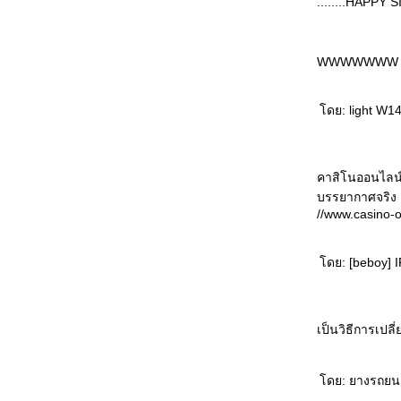
........HAPPY
เติมให้ปลอดภั
ประโยชน์ของไฟเบรก
จอดรถให้ปลอดภั
WWWWWWW Li
ทำไมรถจอดกลางแดดจึงมีความร้อนในรถ
มากกว่านอกรถ
ดย: light W14
พฤติกรรมการขับรถกับสุขภาพจิต
"ล้างรถ" ได้มากกว่าความสะอาด
ลองขับทับเส้น
เหตุเพราะใส่หัวเทียนผิดรุ่น
คาสิโนออนไลน์
ความเร็วรถยนต์เพิ่มขึ้น จับพวงมาลัยแน่นขึ้น
บรรยากาศจริง
วิธีขับเกียร์อัตโนมัติของคนที่เคยขับเกียร์
//www.casino-o
ธรรมดา
เทคนิคการขับขี่รถยนต์ให้ประหยัดน้ำมัน
ดย: [beboy] IP
อ่งน้ำบนถนน มีอันตรายซ่อนอยู่
การดูแลน้ำมันเครื่องระบบหล่อลื่น
การเตรียมพร้อมในรถยนต์ยามที่ฝนมาเยือน
เป็นวิธีการเปลี
ท่านควรเตรียมตัวอะไรบ้าง?
ระบบปัดน้ำฝน
การใช้และการบำรุงรักษา ระบบปรับอากาศใน
ดย: ยางรถยนต
รถยนต์