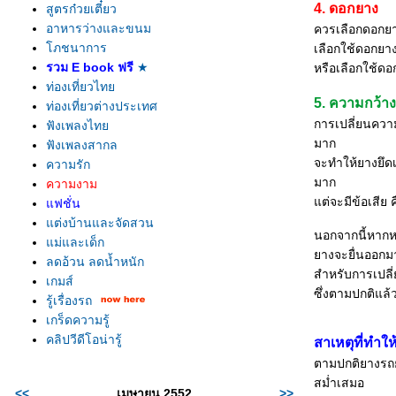
4. ดอกยาง
สูตรก๋วยเตี๋ยว
อาหารว่างและขนม
ควรเลือกดอกย
ภชนาการ
เลือกใช้ดอกยาง
รวม E book ฟรี
★
หรือเลือกใช้ดอ
ท่องเที่ยวไท
5. ความกว้า
ท่องเที่ยวต่างประเทศ
การเปลี่ยนความ
ฟังเพลงไท
มาก
ฟังเพลงสากล
จะทำให้ยางยึดเ
ความรัก
มาก
ความงาม
ต่จะมีข้อเสีย 
ฟชั่น
ต่งบ้านและจัดสวน
นอกจากนี้หากห
ม่และเด็ก
างจะยื่นออกมา
ลดอ้วน ลดน้ำหนัก
สำหรับการเปลี
เกมส์
ซึ่งตามปกติแล้
รู้เรื่องรถ
เกร็ดความรู้
คลิปวีดีโอน่ารู้
สาเหตุที่ทำใ
ตามปกติยางรถย
สม่ำเสมอ
<<
เมษายน 2552
>>