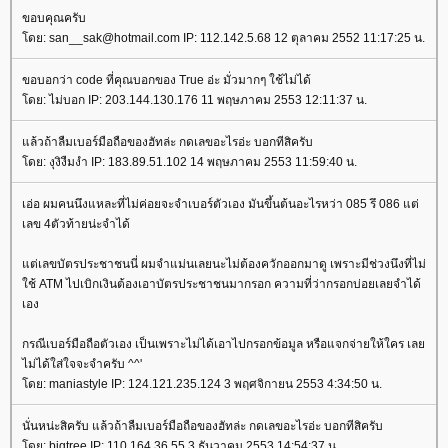
ขอบคุณครับ
ดย: san__sak@hotmail.com IP: 112.142.5.68 12 ตุลาคม 2552 11:17:25 น.
ขอบอกว่า code ที่คุณบอกของ True อ่ะ มั่วมากๆ ใช้ไม่ได้
ดย: ไม่บอก IP: 203.144.130.176 11 พฤษภาคม 2553 12:11:37 น.
ล้วถ้าลืมเบอร์มือถือของฮัทล่ะ กดเลขอะไรอ่ะ บอกทีสิครับ
ดย: งุงิงืมงำ IP: 183.89.51.102 14 พฤษภาคม 2553 11:59:40 น.
เอ่อ ผมคนนึงแหละที่ไม่ค่อยจะจำเบอร์ตัวเอง มันขึ้นต้นอะไรหว่า 085 รึ 086 แต่
เลข 4ตัวท้ายน่ะจำได้
ต่เลขบัตรประชาชนนี่ ผมจำแม่นเลยนะไม่ต้องควักออกมาดู เพราะมีช่วงนึงที่ไม่
ช้ ATM ไปเบิกเงินต้องเอาบัตรประชาชนมากรอก ความที่ว่ากรอกบ่อยเลยจำได้
เอง
กรณีเบอร์มือถือตัวเอง เป็นเพราะไม่ได้เอาไปกรอกข้อมูล หรือแจกจ่ายให้ใคร เล
ไม่ได้ใส่ใจจะจำครับ ^^'
ดย: maniastyle IP: 124.121.235.124 3 พฤศจิกายน 2553 4:34:50 น.
นั่นหน่ะสิครับ แล้วถ้าลืมเบอร์มือถือของฮัทล่ะ กดเลขอะไรอ่ะ บอกทีสิครับ
ดย: bigtree IP: 110.164.36.55 3 ธันวาคม 2553 14:54:37 น.