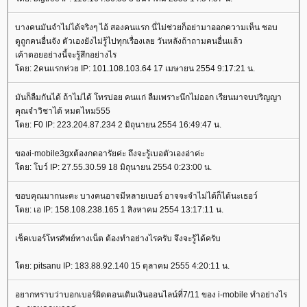
บางคนมันจำไม่ได้จริงๆ ไอ้ สองคนแรก นี่ไม่ช่วยก็อย่ามาออกความเห็น ชอบ
ดูถูกคนอื่นจัง ตัวเองยังไม่รู้ไปทุกเรื่องเลย วันหลังถ้าถามคนอื่นแล้ว
เค้าตอยอย่างนี้จะรู้สึกอย่างไร
ดย: 2คนแรกห่วย IP: 101.108.103.64 17 เมษายน 2554 9:17:21 น.
มันก็ลืมกันได้ ถ้าไม่ได้ โทรบ่อย คนแก่ ลืมเพราะนึกไม่ออก เรียนมาจบปริญญา
คุณจำวิชาได้ หมดไหม555
ดย: F0 IP: 223.204.87.234 2 มิถุนายน 2554 16:49:47 น.
ของi-mobile3gxต้องกดอารัยค่ะ ถึงจะรู้เบอตัวเองอ่าค่ะ
ดย: โบว์ IP: 27.55.30.59 18 มิถุนายน 2554 0:23:00 น.
ขอบคุณมากนะคะ บางคนอาจมีหลายเบอร์ อาจจะจำไม่ได้ก็ได้นะเธอว์
ดย: เอ IP: 158.108.238.165 1 สิงหาคม 2554 13:17:11 น.
เช็คเบอร์โทรศัพย์ทางเน็ต ต้องทำอย่างไรครับ จึงจะรู้ได้ครับ
ดย: pitsanu IP: 183.88.92.140 15 ตุลาคม 2555 4:20:11 น.
อยากทราบว่าบอกเบอร์ผิดตอนเติมเงินออนไลน์ที่7/11 ของ i-mobile ทำอย่างไร