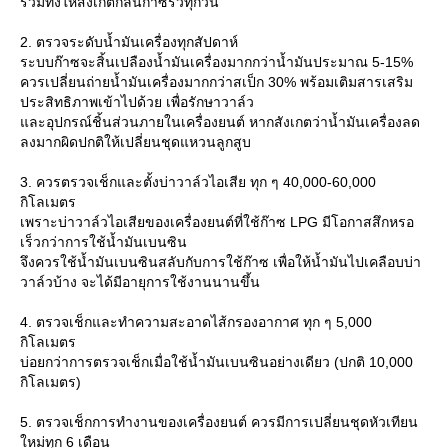
รวมทั้งให้สังเกตกลิ่นก๊าซรั่วทุกวัน
2. ตรวจระดับน้ำมันเครื่องทุกสัปดาห์
ระบบก๊าซจะสิ้นเปลืองน้ำมันเครื่องมากกว่าน้ำมันประมาณ 5-15%
ควรเปลี่ยนถ่ายน้ำมันเครื่องมากกว่าสเป็ก 30% พร้อมเติมสารเสริม
ประสิทธิภาพเข้าไปด้วย เพื่อรักษาวาล์ว
ละอุปกรณ์ชิ้นส่วนภายในเครื่องยนต์ หากสังเกตว่าน้ำมันเครื่องลด
ลงมากผิดปกติให้เปลี่ยนชุดแหวนลูกสูบ
3. ควรตรวจเช็กและตั้งบ่าวาล์วไอเสีย ทุก ๆ 40,000-60,000
กิโลเมตร
เพราะบ่าวาล์วไอเสียของเครื่องยนต์ที่ใช้ก๊าซ LPG มีโอกาสสึกหรอ
เร็วกว่าการใช้น้ำมันเบนซิน
จึงควรใช้น้ำมันเบนซินสลับกับการใช้ก๊าซ เพื่อให้น้ำมันไปเคลือบบ่า
วาล์วบ้าง จะได้มีอายุการใช้งานนานขึ้น
4. ตรวจเช็กและทำความสะอาดไส้กรองอากาศ ทุก ๆ 5,000
กิโลเมตร
บ่อยกว่าการตรวจเช็กเมื่อใช้น้ำมันเบนซินอย่างเดียว (ปกติ 10,000
กิโลเมตร)
5. ตรวจเช็กการทำงานของเครื่องยนต์ ควรมีการเปลี่ยนชุดหัวเทียน
หม่ทุก 6 เดือน