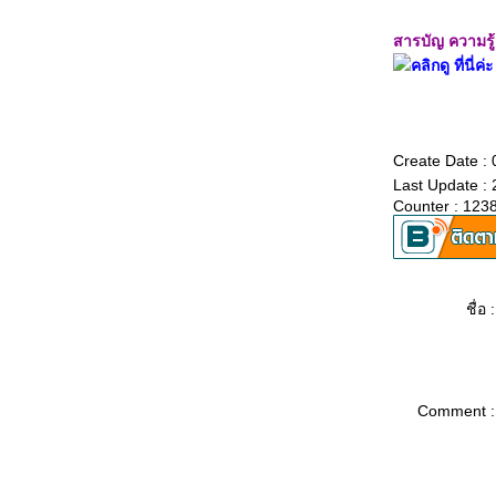
เติมให้ปลอดภั
สารบัญ ความรู้เ
ประโยชน์ของไฟเบรก
คลิกดู ที่นี่ค่ะ
จอดรถให้ปลอดภั
ทำไมรถจอดกลางแดดจึงมีความร้อนในรถ
มากกว่านอกรถ
พฤติกรรมการขับรถกับสุขภาพจิต
Create Date :
"ล้างรถ" ได้มากกว่าความสะอาด
Last Update :
ลองขับทับเส้น
Counter : 123
เหตุเพราะใส่หัวเทียนผิดรุ่น
ความเร็วรถยนต์เพิ่มขึ้น จับพวงมาลัยแน่นขึ้น
วิธีขับเกียร์อัตโนมัติของคนที่เคยขับเกียร์
ธรรมดา
ชื่อ :
เทคนิคการขับขี่รถยนต์ให้ประหยัดน้ำมัน
อ่งน้ำบนถนน มีอันตรายซ่อนอยู่
การดูแลน้ำมันเครื่องระบบหล่อลื่น
การเตรียมพร้อมในรถยนต์ยามที่ฝนมาเยือน
ท่านควรเตรียมตัวอะไรบ้าง?
Comment :
ระบบปัดน้ำฝน
การใช้และการบำรุงรักษา ระบบปรับอากาศใน
รถยนต์