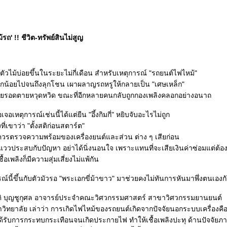
ม้รถ' !! ชีวิต-ทรัพย์สินไม่สูญ
ตัวไม้บ่อยขึ้นในระยะไม่กี่เดือน สำหรับเหตุการณ์ "รถยนต์ไฟไหม้"
เล็กน้อยไปจนถึงลุกโชน เผาผลาญรถหรูให้กลายเป็น "เศษเหล็ก"
ยรอดตายหวุดหวิด ขณะที่อีกหลายคนกลับถูกกองเพลิงคลอกอย่างอนาถ
เจอเหตุการณ์เช่นนี้ได้แต่ยืน "อึ้งกิมกี่" หยิบจับอะไรไม่ถูก
ี่เขาว่า "ตั้งสติก่อนสตาร์ต"
วรตรวจความพร้อมของเครื่องยนต์และส่วน ต่าง ๆ เสียก่อน
ีวี่แววประสบกับปัญหา อย่าได้นิ่งนอนใจ เพราะแทนที่จะเสียเงินค่าซ่อมแต่ต้อง
ื้อเพลิงก็มีความสุ่มเสี่ยงไม่แพ้กัน
รณ์นี้ขึ้นกับตัวมัวรอ "พระเอกขี่ม้าขาว" มาช่วยคงไม่ทันการหันมาพึ่งตนเองกั
รติ บุญชูกุศล อาจารย์ประจำคณะวิศวกรรมศาสตร์ สาขาวิศวกรรมยานยนต์
ิทยาลัย เล่าว่า การเกิดไฟไหม้ของรถยนต์เกิดจากปัจจัยนอกระบบเครื่องคื
ด้รับการกระทบกระเทือนจนเกิดประกายไฟ ทำให้เชื้อเพลิงปะทุ ด้านปัจจัยภ