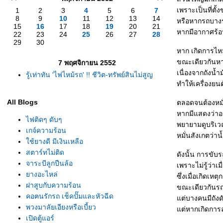
เพราะเป็นที่ตั
1
2
3
4
5
6
7
8
9
10
11
12
13
14
หรือหากรถบางรุ่น
15
16
17
18
19
20
21
หากมีอากาศร้อ
22
23
24
25
26
27
28
29
30
หาก เกิดการไหม
ขณะเดียวกันหา
7 พฤศจิกายน 2552
เนื่องจากถังน้ำ
รู้เท่าทัน 'ไฟไหม้รถ' !! ชีวิต-ทรัพย์สินไม่สูญ
ทำให้เครื่องยน
All Blogs
ตลอดจนต้องหมั่
หากมีแสดงว่าอา
ไฟติดๆ ดับๆ
พยายามดูบริเวณ
เกจ์ความร้อน
หมั่นสังเกตว่าน
ช้ยางดี มีเงินเหลือ
สตาร์ทไม่ติด
ดังนั้น การขับร
จาระบีลูกปืนล้อ
เพราะไม่รู้ว่าเ
างอะไหล่
ซึ่งเมื่อเกิดเห
ฝาสูบกับความร้อน
ขณะเดียวกันรถ 
คอฅนรักรถ เช็คปั๊มและหัวฉีด
ต่บางคนมีถังดั
พวงมาลัยเอียงหรือเบี้ยว
ต่หากเกิดการลุ
เปิดตู้แอร์