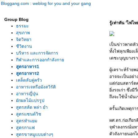
Bloggang.com : weblog for you and your gang
Group Blog
รู้เท่าทัน 'ไฟไห
ธรรมะ
สุขภาพ
จิตวิทยา
เป็นข่าวพาดหัว
ชีวิตงาน
ทั้งไฟลุกเพียง
บริหาร และการจัดการ
เดชะบุญบางรา
กีฬาและการออกกำลังกา
สูตรอาหาร1
ผู้เคราะห์ร้ายพอ
สูตรอาหาร2
อาจจะเป็นอย่างท
เคล็ดลับคู่ครัว
ต่ก่อนสตาร์ตค
อาหารเจหรือมังสวิรัติ
ิ่งรถเก่า ซึ่งม
อาหารญี่ปุ่น
ถึงจะใช้น้ำมันเช
ผักผลไม้แปรรูป
สูตรสลัด พล่า ยำ
ครั้นเกิดเหตุกา
สูตรแซนด์วิช
ผศ.ดร.ก่อเกีย
สูตรทำแยม
จุฬาลงกรณ์มหาว
สูตรกาแฟ
ตัวถังภายนอกไ
สูตรขาหมูแบบต่างๆ