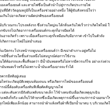
้งของเครื่องยนต์ และสายไฟซึ่งเป็นตัวนำไปสู่การเกิดประกายไฟ
ที่มีตัววัดอุณหภูมิก็เป็นเครื่องช่วยอย่างหนึ่ง ให้ผู้ขับสังหรณ์ใจว่า
นเกินไปอาจเกิดความผิดปกติของเครื่องยนต์
้บริเวณกระโปรงหลังรถ ซึ่งส่วนใหญ่จะได้กลิ่นควันไฟเร็วกว่าเกิดไฟไหม้ ใ
กขับรถไปเกิดอาการเครื่องยนต์กระตุกก็อาจมีผลได้
มันอาจเกิดรั่ว เพราะเมื่อเครื่องกระตุกก็เหมือนกับมีอากาศ เข้าไปในตัวถัง
ต์เกิดการเผาไหม้ไม่สม่ำเสมอ
นเปิดกระโปรงหน้ารถดูบนเครื่องยนต์ว่า มีเขม่าดำเกาะอยู่หรือไม่
จมีชิ้นส่วนใดชิ้นส่วนหนึ่งไม่สมบูรณ์ต่อการใช้งาน
ใต้ท้องรถและพื้นที่จอดว่า มีน้ำมันหยดหรือไม่หากมีควรแก้ไข อย่างเร่งด่ว
้ำมันหมดเร็วหรือไม่เพราะน้ำมันเครื่องอาจจะรั่วได้
ถควรมีสติอยู่เสมอ
มื่อไหร่จะเกิดอุบัติเหตุบนท้องถนน หรือเกิดการไหม้ของเครื่องยนต์
ตุการณ์นี้ต้องดับเครื่องทันทีเพื่อตัดสัญญาณไฟ
แต่ละคันควรมีถังดับเพลิงขนาดเล็ก ไว้ข้างคนขับเผื่อเกิดเหตุฉุกเฉิน
บเพลิงก็จริง แต่เก็บไว้ท้ายรถซึ่งเมื่อเกิดเหตุการณ์ขึ้นยากแก่การนำออกมาใช
กไหม้เพียงเล็กน้อย สามารถนำผ้าแห้งหรือผ้าที่เปียกน้ำมาตบ ๆ บริเวณเกิด