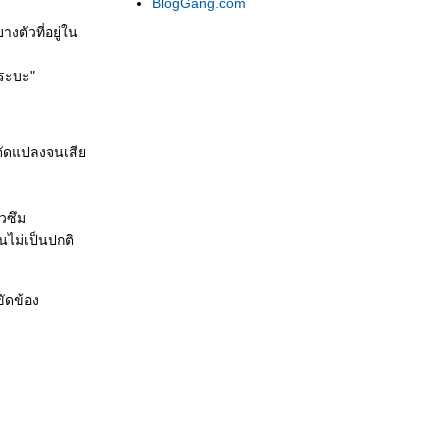
BlogGang.com
งตัวที่อยู่ใน
กระบะ"
าจดัดแปลงจนเสี
่วซึม
นไม่เป็นปกติ
ัดข้อง