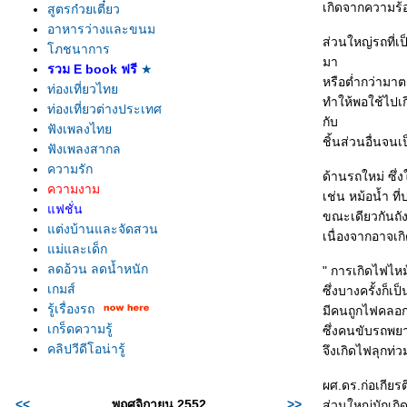
เกิดจากความร้อน
สูตรก๋วยเตี๋ยว
อาหารว่างและขนม
ส่วนใหญ่รถที่เ
ภชนาการ
มา
รวม E book ฟรี
★
หรือต่ำกว่ามา
ท่องเที่ยวไท
ทำให้พอใช้ไปเก
ท่องเที่ยวต่างประเทศ
กับ
ฟังเพลงไท
ชิ้นส่วนอื่นจน
ฟังเพลงสากล
ความรัก
ด้านรถใหม่ ซึ่
ความงาม
เช่น หม้อน้ำ ที
ฟชั่น
ขณะเดียวกันถัง
ต่งบ้านและจัดสวน
เนื่องจากอาจเก
ม่และเด็ก
ลดอ้วน ลดน้ำหนัก
" การเกิดไฟไหม้ร
เกมส์
ซึ่งบางครั้งก็เ
รู้เรื่องรถ
มีคนถูกไฟคลอก
เกร็ดความรู้
ซึ่งคนขับรถพย
คลิปวีดีโอน่ารู้
จึงเกิดไฟลุกท่
ผศ.ดร.ก่อเกียร
<<
พฤศจิกายน 2552
>>
ส่วนใหญ่มักเกิ