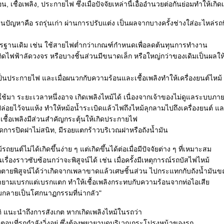
, เชื้อเพลิง, ประกายไฟ ซึ่งเมื่อปัจจัยเหล่านี้เอื้ออำนวยต่อกันย่อมทำให้เกิด
ป็นปัญหาคือ รถรุ่นเก่า ผ่านการปรับแต่ง เป็นผลจากบางครั้งช่างใส่อะไหล่รถท
ตรฐานเดิม เช่น ใช้สายไฟต่ำกว่าเกณฑ์กำหนดเพื่อลดต้นทุนการทำงาน
ิดไฟฟ้าลัดวงจร หรือบางชิ้นส่วนมีขนาดเล็ก หรือใหญ่กว่าของเดิมเป็นผลให้
เป็นประกายไฟ และเมื่อผนวกกับความร้อนและเชื้อเพลิงทำให้เครื่องยนต์ไหม้
งใช้มา ระยะเวลาหนึ่งอาจ เกิดเพลิงไหม้ได้ เนื่องจากเจ้าของไม่ดูแลระบบภา
่ปล่อยไว้จนแห้ง ทำให้หม้อน้ำระเบิดแล้วไฟถึงไหม้ลุกลามไปถึงเครื่องยนต์ แล
เชื้อเพลิงมีส่วนสำคัญกระตุ้นให้เกิดประกายไฟ
ิดการปิดฝาไม่สนิท, มีรอยแตกร้าวบริเวณฝาหรือถังน้ำมัน
ถยนต์ไม่ได้เกิดขึ้นง่าย ๆ แต่เกิดขึ้นได้ต่อเมื่อมีปัจจัยต่าง ๆ ที่เหมาะสม
ป็นเรื่องราวซับซ้อนกว่าจะพิสูจน์ได้ เช่น เมื่อครั้งมีเหตุการณ์รถบัสไฟไหม้
ตายพิสูจน์ได้ว่าเกิดจากเพลาขาดแล้วเศษชิ้นส่วน ไปกระแทกกับถังน้ำมันข
ายามเบรกแต่เบรกแตก ทำให้เชื้อเพลิงกระทบกับความร้อนจากท่อไอเสี
วมกลายเป็นโศกนาฏกรรมที่น่ากลัว"
ติ แนะนำถึงการสังเกต หากเกิดเพลิงไหม้ในรถว่า
ดตอนที่รถกำลังวิ่งอยู่ ซึ่งต้องพยายามดูบริเวณกระโปรงหน้าของรถ