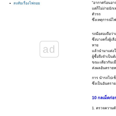
"อากาศร้อนอาจ
สงสัยเรื่องไฟถอ
ต่ก็ไม่ง่ายนัก
เรื่องของแตรรถ
ตัวรถ
คู่แท้...คนกับรถ ขับปลอดภั
ซึ่งเหตุการณ์ไ
พ่วงแบตเตอรี่
มนุษย์ผิดพลาดทุกวัน ทำอย่างไรเพื่อไม่ให้เกิดซ้ำ
วิเคราะห์ รอยขีดข่วน บนผิวสีรถยนต์
รถมือสองถือว่า
รู้ล่วงหน้าก่อนคลัตช์หมด
ซึ่งบางครั้งผู
ผู้หญิงต้องรู้ทันรถยนต์
หา
ad
สัญญาณอันตรายจากเบรก
ล้วนำมาแต่งให
การขับรถเกียร์ออโต้ (เกียร์อัตโนมัติ) ให้ถูกวิธี
ผู้ซื้อจึงจำเป็
เกียร์กระปุก หรือเกียร์ธรรมดา
ขณะเดียวกันเมื
เมื่อความร้อนเกินพิกัด
ส่งผลอันตรายหา
ลูกหมากรถยนต์
วิธีการเลือกซื้อยางรถยนต์
การ นำรถไปเช็ก
ตรวจสอบสายพาน ก่อนหมดอายุ
ซึ่งเป็นอันตรายต
การล้างห้องเครื่องยนต์ สูตรเซียงกง
อายุของแบตเตอรี่
10 กลเม็ดก่อ
เริ่มต้นใช้รถคันใหม่
ขับรถฝนปรอยๆ
1. ตรวจความด
การเช่าเหมารถบัส