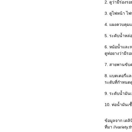
คราบน้ำตาและถุงลมนิรภั
2. ดูว่ามีร่องร
เครื่องเสียงดี ไม่มีภั
3. ดูไฟหน้า ไฟ
ขับรถลุยลำธาร
ขวนเสื้อผ้าในรถ
4. แผงควบคุมแล
เรื่องของกุญแจรถยนต์
การปะยางรถ
5. ระดับน้ำหล่อ
น้ำเข้าห้องโดยสารของรถ
ซ่อมห้าง ซ่อมช้า
6. หม้อน้ำและท
ความสำคัญของกันชน
ดูท่อยางว่ามีร
ขับรถในเมืองใหญ่
7. สายพานขับต
รถใหม่ ต้องใช้อย่างไร?
พวงมาลัยสั่นและมีเสียง
8. แบตเตอรี่แล
พื้นที่บอด (ของรถยนต์)
ระดับที่กำหนดด
อยากให้รถหอม
ขับหน้าฝน หลีกเลี่ยงอันตรา
9. ระดับน้ำมัน
ขั้วหลอด
10. ท่อน้ำมันเช
เปลี่ยนพฤติกรรมเพื่อประหยัด
ศูนย์ล้อกับการขับขี่
อายุการใช้งาน น้ำมันหล่อลื่น
ข้อมูลจาก เดลิน
รถหมุนฟาดด้านข้าง
ที่มา //variet
รถเสียศูนย์