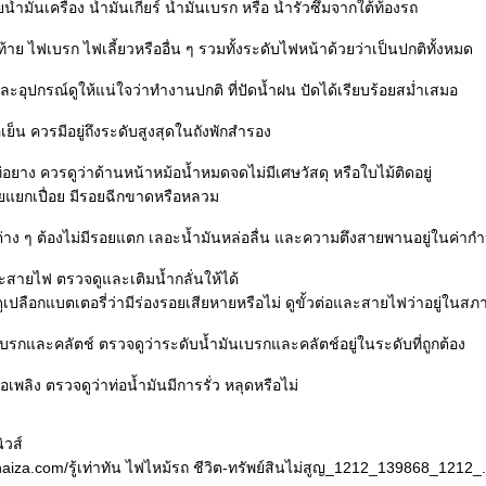
อยน้ำมันเครื่อง น้ำมันเกียร์ น้ำมันเบรก หรือ น้ำรั่วซึมจากใต้ท้องรถ
ท้าย ไฟเบรก ไฟเลี้ยวหรืออื่น ๆ รวมทั้งระดับไฟหน้าด้วยว่าเป็นปกติทั้งหมด
ะอุปกรณ์ดูให้แน่ใจว่าทำงานปกติ ที่ปัดน้ำฝน ปัดได้เรียบร้อยสม่ำเสมอ
เย็น ควรมีอยู่ถึงระดับสูงสุดในถังพักสำรอง
่อยาง ควรดูว่าด้านหน้าหม้อน้ำหมดจดไม่มีเศษวัสดุ หรือใบไม้ติดอยู่
อยแยกเปื่อย มีรอยฉีกขาดหรือหลวม
่าง ๆ ต้องไม่มีรอยแตก เลอะน้ำมันหล่อลื่น และความตึงสายพานอยู่ในค่าก
ะสายไฟ ตรวจดูและเติมน้ำกลั่นให้ได้
ูเปลือกแบตเตอรี่ว่ามีร่องรอยเสียหายหรือไม่ ดูขั้วต่อและสายไฟว่าอยู่ในสภา
เบรกและคลัตช์ ตรวจดูว่าระดับน้ำมันเบรกและคลัตช์อยู่ในระดับที่ถูกต้อง
ื้อเพลิง ตรวจดูว่าท่อน้ำมันมีการรั่ว หลุดหรือไม่
ิวส์
y.thaiza.com/รู้เท่าทัน ไฟไหม้รถ ชีวิต-ทรัพย์สินไม่สูญ_1212_139868_1212_