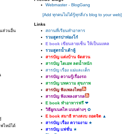
Webmaster - BlogGang
[Add ทุกคนไม่ได้รู้ทุกสิ่ง's blog to your web]
Links
นส่วนอื่น
สถานที่เรียนทำอาหาร
รวมสูตรปาท่องโก๋
E book เขียนลายเซ็น ให้เป็นมงคล
รวมสูตรน้ำเต้าหู้
สารบัญ แต่งบ้าน จัดสวน
สารบัญ ไดเอท ลดน้ำหนัก
สารบัญ เรื่อง แม่และเด็ก
น
สารบัญ ความรู้เรื่องรถ
สารบัญ บทความ สุขภาพ
สารบัญ ฟังเพลงไท
สารบัญ ฟังเพลงสากล
E book ทำอาหารฟรี
❤
วิธีผูกเนคไท แบบต่างๆ
✿
E book สมาธิ ทางสงบ ถอดจิต
▲
้
สารบัญ เรื่อง ความงาม
★
ไฟไหม้ได้
สารบัญ แฟชั่น
★