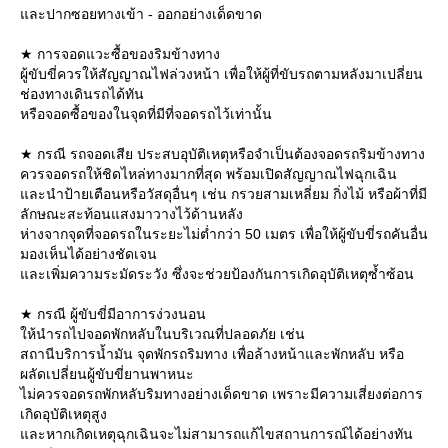
ละปากซอยทางเข้า - ออกอย่างเด็ดขาด
★ การจอดแวะซื้อของริมข้างทาง
ผู้ขับขี่ควรให้สัญญาณไฟล่วงหน้า เพื่อให้ผู้ที่ขับรถตามหลังมาเปลี่ยน
ช่องทางเดินรถได้ทัน
หรือจอดซื้อของในจุดที่มีที่จอดรถไว้เท่านั้น
★ กรณี รถจอดเสีย ประสบอุบัติเหตุหรือจำเป็นต้องจอดรถริมข้างทาง
ควรจอดรถให้ชิดไหล่ทางมากที่สุด พร้อมเปิดสัญญาณไฟฉุกเฉิน
ละนำป้ายเตือนหรือวัสดุอื่นๆ เช่น กรวยสามเหลี่ยม กิ่งไม้ หรือผ้าที่มี
ลักษณะสะท้อนแสงมาวางไว้ด้านหลัง
ห่างจากจุดที่จอดรถในระยะไม่ต่ำกว่า 50 เมตร เพื่อให้ผู้ขับขี่รถคันอื่น
มองเห็นได้อย่างชัดเจน
ละเพิ่มความระมัดระวัง ซึ่งจะช่วยป้องกันการเกิดอุบัติเหตุซ้ำซ้อน
★ กรณี ผู้ขับขี่มีอาการง่วงนอน
ห้นำรถไปจอดพักหลับในบริเวณที่ปลอดภัย เช่น
สถานีบริการน้ำมัน จุดพักรถริมทาง เพื่อล้างหน้าและพักหลับ หรือ
ผลัดเปลี่ยนผู้ขับขี่ยานพาหนะ
ไม่ควรจอดรถพักหลับริมทางอย่างเด็ดขาด เพราะมีความเสี่ยงต่อการ
เกิดอุบัติเหตุสูง
ละหากเกิดเหตุฉุกเฉินจะไม่สามารถแก้ไขสถานการณ์ได้อย่างทัน