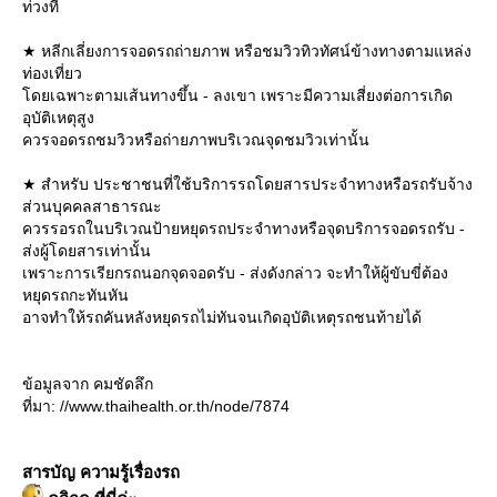
ท่วงที
★ หลีกเลี่ยงการจอดรถถ่ายภาพ หรือชมวิวทิวทัศน์ข้างทางตามแหล่ง
ท่องเที่ยว
ดยเฉพาะตามเส้นทางขึ้น - ลงเขา เพราะมีความเสี่ยงต่อการเกิด
อุบัติเหตุสูง
ควรจอดรถชมวิวหรือถ่ายภาพบริเวณจุดชมวิวเท่านั้น
★ สำหรับ ประชาชนที่ใช้บริการรถโดยสารประจำทางหรือรถรับจ้าง
ส่วนบุคคลสาธารณะ
ควรรอรถในบริเวณป้ายหยุดรถประจำทางหรือจุดบริการจอดรถรับ -
ส่งผู้โดยสารเท่านั้น
เพราะการเรียกรถนอกจุดจอดรับ - ส่งดังกล่าว จะทำให้ผู้ขับขี่ต้อง
หยุดรถกะทันหัน
อาจทำให้รถคันหลังหยุดรถไม่ทันจนเกิดอุบัติเหตุรถชนท้ายได้
ข้อมูลจาก คมชัดลึก
ที่มา: //www.thaihealth.or.th/node/7874
สารบัญ ความรู้เรื่องรถ