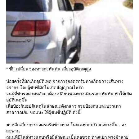
* ชี้!! เปลี่ยนช่องทางกะทันหัน เสี่ยงอุบัติเหตุสูง
บ่อยครั้งที่มักเกิดอุบัติเหตุ จากการจอดรถริมทางกีดขวางเส้นทาง
จราจร โดยผู้ขับขี่มักไม่เปิดสัญญาณไฟรถ
จนผู้ที่ขับรถตามหลังมาต้องเปลี่ยนช่องทางเดินรถกะทันหัน ทำให้เกิด
อุบัติเหตุขึ้น
เพื่อป้องกันอุบัติเหตุในลักษณะดังกล่าว กรมป้องกันและบรรเทา
สาธารณภัย ขอแนะให้ผู้ขับขี่ปฏิบัติ ดังนี้
★ หลีกเลี่ยงการจอดรถริมข้างทาง โดยเฉพาะบริเวณทางขึ้น - ลง
สะพาน
ถนนที่มีไหล่ทางแคบหรือมีลักษณะเป็นคอขวด ทางแยก ทางม้าลา