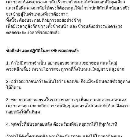
เพราะจะต้องหมุนพวงมาลัยเร็วกว่ากำหนดเล็กน้อยก่อนถึงจุดเลี้ยว
ละเมื่อคืนพวงมาลัยให้ตรงก็ต้องหมุนให้เร็วว่าปกติสักเล็กน้อย รถจึง
จะเข้าอยู่ในตำแหน่งที่เราต้องการ
ทั้งนี้จะต้องประกอบด้วยการถอยอย่างช้าๆ
เพื่อมีเวลาดูสิ่งกีดขวางทั้งข้างหน้า และข้างหลังอย่างระมัดระวัง
ตลอดระยะ เวลาที่รถถอยหลัง
ข้อพึงจำและปฏิบัติในการขับรถถอยหลัง
1. ถ้าไม่มีความจำเป็น อย่าถอยรถจากถนนซอกซอย ถนนใหญ่
ควรหลีกเลี่ยง เพราะโอกาสจะถูกรถที่วิ่งในถนนใหญ่มาชนสูงมาก
2. อย่าถอยรถจนกว่าจะมั่นใจว่าปลอดภัย ถึงแม้จะมีคนคอยช่วยดูทาง
ห้ก็ตาม
3. พยายามอย่าถอยรถในระยะทางยาวๆ เพื่อความสะดวกแก่ตนเอง
เพราะอาจจะเกะกะกีดขวางคนอื่นๆ และอาจไม่ปลอดภัยด้วย จึงควร
ถอยหลังให้สั้นที่สุด
4. ทุกครั้งที่ขับรถถอยหลัง ต้องพร้อมที่จะหยุดรถให้ได้ทุกวินาที
ถ้าทำได้ดังนี้ครบทุกข้อ ท่านก็จะขับรถถอยหลังได้โดยถูกต้องและ