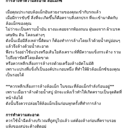
การล้างทำความสะอาด ล้อแม็กซ์
เมื่อคุณประกอบล้อแม็กอันสวยงามของคุณเข้ากับรถแล้ว
เมื่อมีการขับขี่ สิ่งที่จะเกิดขึ้นก็คือคราบสิ่งสกปรก ที่จะเข้ามาติดกับ
ล้อแม็กของคุณ
ไม่ว่าจะเป็นคราบน้ำมัน ยางมะตอยจากท้องถนน ฝุ่นผงจาก ผ้าเบรค
เศษหิน ดิน โคลนต่างๆ
ดังนั้นเมื่อมีสิ่งเหล่านี้ติดมา ก็ต้องทำการล้างโดยเร็วด้วยน้ำสบู่อ่อนๆ
ล้วจึงล้างด้วยน้ำสะอาด
พึงระวังอย่าใช้แปรงหรือเส้นใยสังเคราะห์ที่มีความแข็งกระด้าง รวม
ไปถึงยาขัดสีโดยเด็ดขาด
หรือควรหลีกเลี่ยงการล้างรถด้วยเครื่องล้างอัตโนมัติ
เพราะแปรงที่แข็งก็เป็นองค์ประกอบหนึ่ง ที่ทำให้ผิวล้อแม็กซ์ของคุณ
เป็นรอยได้
***ควรหลีกเลี่ยงการล้างล้อแม็ก ในขณะที่ล้อแม็กกำลังร้อนอยู่***
เพราะเมื่อเราล้างด้วยน้ำสบู่ มักจะแห้งเร็วทำให้เกิดคราบเป็นจุดติดที่
หน้าล้อได้
ดังนั้นจึงควรปล่อยให้ล้อแม็กเย็นก่อนทุกครั้งที่ทำการล้าง
การทำความสะอาด
ควรใช้น้ำฉีดล้างบริเวณที่ถูสบู่ไปแล้ว แต่ต้องล้างก่อนที่คราบรอ
ห้งของสบู่จะค้างติดอยู่