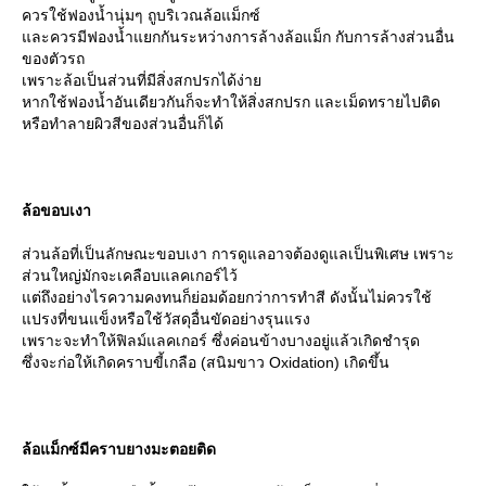
ควรใช้ฟองน้ำนุ่มๆ ถูบริเวณล้อแม็กซ์
ละควรมีฟองน้ำแยกกันระหว่างการล้างล้อแม็ก กับการล้างส่วนอื่น
ของตัวรถ
เพราะล้อเป็นส่วนที่มีสิ่งสกปรกได้ง่า
หากใช้ฟองน้ำอันเดียวกันก็จะทำให้สิ่งสกปรก และเม็ดทรายไปติด
หรือทำลายผิวสีของส่วนอื่นก็ได้
ล้อขอบเงา
ส่วนล้อที่เป็นลักษณะขอบเงา การดูแลอาจต้องดูแลเป็นพิเศษ เพราะ
ส่วนใหญ่มักจะเคลือบแลคเกอร์ไว้
ต่ถึงอย่างไรความคงทนก็ย่อมด้อยกว่าการทำสี ดังนั้นไม่ควรใช้
ปรงที่ขนแข็งหรือใช้วัสดุอื่นขัดอย่างรุนแรง
เพราะจะทำให้ฟิลม์แลคเกอร์ ซึ่งค่อนข้างบางอยู่แล้วเกิดชำรุด
ซึ่งจะก่อให้เกิดคราบขี้เกลือ (สนิมขาว Oxidation) เกิดขึ้น
ล้อแม็กซ์มีคราบยางมะตอยติด