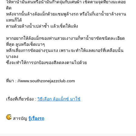
ห้หาน้ำมันสนหรือน้ำมันก๊าดจุ่มกับเศษผ้า เช็ดตามจุดที่ยางมะตอ
ติด
หลังจากนั้นล้างล้อแม็กด้วยแชมพูล้างรถ หรือไม่ก็เอาน้ำยาล้างจาน
ทนก็ได้
ตามด้วยล้างน้ำเปล่าซ้ำ แล้วเช็ดให้แห้ง
หากอยากให้ล้อแม็กของท่านสวยเงางามก็หาน้ำยาขัดชนิดละเอียด
ที่สุด ลูบหรือเช็ดเบาๆ
หลีกเลี่ยงการขัดอย่างรุนแรง เพราะจะทำให้แลคเกอร์ที่เคลือบนั้น
บางลง
ซึ่งจะทำให้การปกป้องของสีลดลงตามไปด้ว
ที่มา : //www.southzonejazzclub.com
เรื่องที่เกี่ยวข้อง :
วิธีเลือก ล้อแม็กซ์ มาใช้
สารบัญ
รู้เรื่องรถ